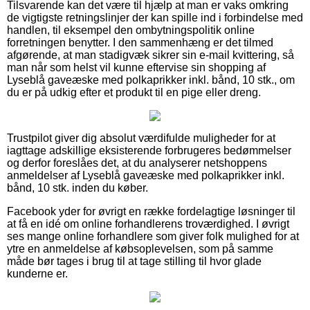
Tilsvarende kan det være til hjælp at man er vaks omkring
de vigtigste retningslinjer der kan spille ind i forbindelse med
handlen, til eksempel den ombytningspolitik online
forretningen benytter. I den sammenhæng er det tilmed
afgørende, at man stadigvæk sikrer sin e-mail kvittering, så
man når som helst vil kunne eftervise sin shopping af
Lyseblå gaveæske med polkaprikker inkl. bånd, 10 stk., om
du er på udkig efter et produkt til en pige eller dreng.
Trustpilot giver dig absolut værdifulde muligheder for at
iagttage adskillige eksisterende forbrugeres bedømmelser
og derfor foreslåes det, at du analyserer netshoppens
anmeldelser af Lyseblå gaveæske med polkaprikker inkl.
bånd, 10 stk. inden du køber.
Facebook yder for øvrigt en række fordelagtige løsninger til
at få en idé om online forhandlerens troværdighed. I øvrigt
ses mange online forhandlere som giver folk mulighed for at
ytre en anmeldelse af købsoplevelsen, som på samme
måde bør tages i brug til at tage stilling til hvor glade
kunderne er.