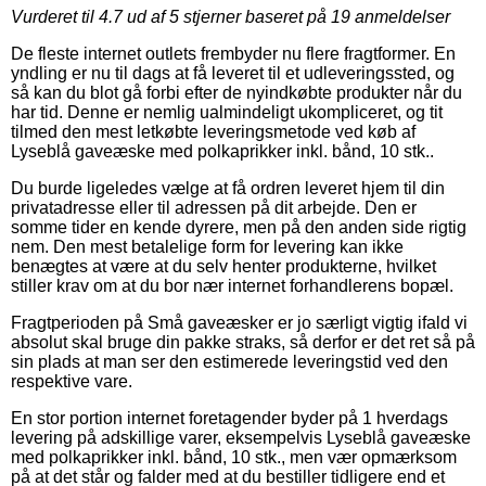
Vurderet til
4.7
ud af 5 stjerner baseret på
19
anmeldelser
De fleste internet outlets frembyder nu flere fragtformer. En
yndling er nu til dags at få leveret til et udleveringssted, og
så kan du blot gå forbi efter de nyindkøbte produkter når du
har tid. Denne er nemlig ualmindeligt ukompliceret, og tit
tilmed den mest letkøbte leveringsmetode ved køb af
Lyseblå gaveæske med polkaprikker inkl. bånd, 10 stk..
Du burde ligeledes vælge at få ordren leveret hjem til din
privatadresse eller til adressen på dit arbejde. Den er
somme tider en kende dyrere, men på den anden side rigtig
nem. Den mest betalelige form for levering kan ikke
benægtes at være at du selv henter produkterne, hvilket
stiller krav om at du bor nær internet forhandlerens bopæl.
Fragtperioden på Små gaveæsker er jo særligt vigtig ifald vi
absolut skal bruge din pakke straks, så derfor er det ret så på
sin plads at man ser den estimerede leveringstid ved den
respektive vare.
En stor portion internet foretagender byder på 1 hverdags
levering på adskillige varer, eksempelvis Lyseblå gaveæske
med polkaprikker inkl. bånd, 10 stk., men vær opmærksom
på at det står og falder med at du bestiller tidligere end et