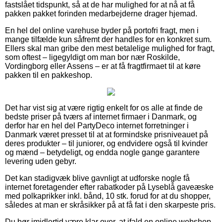
fastslået tidspunkt, så at de har mulighed for at nå at få
pakken pakket forinden medarbejderne drager hjemad.
En hel del online varehuse byder på portofri fragt, men i
mange tilfælde kun såfremt der handles for en konkret sum.
Ellers skal man gribe den mest betalelige mulighed for fragt,
som oftest – ligegyldigt om man bor nær Roskilde,
Vordingborg eller Assens – er at få fragtfirmaet til at køre
pakken til en pakkeshop.
Det har vist sig at være rigtig enkelt for os alle at finde de
bedste priser på tværs af internet firmaer i Danmark, og
derfor har en hel del PartyDeco internet forretninger i
Danmark været presset til at at formindske prisniveauet på
deres produkter – til juniorer, og endvidere også til kvinder
og mænd – betydeligt, og endda nogle gange garantere
levering uden gebyr.
Det kan stadigvæk blive gavnligt at udforske nogle få
internet foretagender efter rabatkoder på Lyseblå gaveæske
med polkaprikker inkl. bånd, 10 stk. forud for at du shopper,
således at man er skråsikker på at få fat i den skarpeste pris.
Du bør imidlertid være klar over, at ifald en online webshop