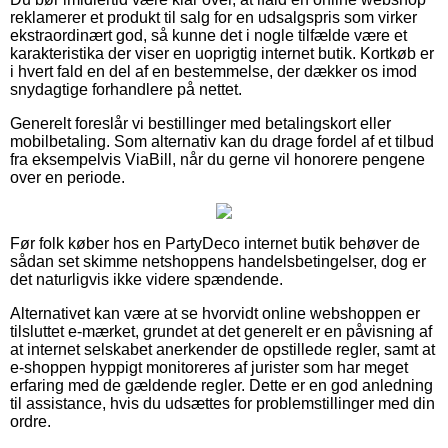
reklamerer et produkt til salg for en udsalgspris som virker
ekstraordinært god, så kunne det i nogle tilfælde være et
karakteristika der viser en uoprigtig internet butik. Kortkøb er
i hvert fald en del af en bestemmelse, der dækker os imod
snydagtige forhandlere på nettet.
Generelt foreslår vi bestillinger med betalingskort eller
mobilbetaling. Som alternativ kan du drage fordel af et tilbud
fra eksempelvis ViaBill, når du gerne vil honorere pengene
over en periode.
Før folk køber hos en PartyDeco internet butik behøver de
sådan set skimme netshoppens handelsbetingelser, dog er
det naturligvis ikke videre spændende.
Alternativet kan være at se hvorvidt online webshoppen er
tilsluttet e-mærket, grundet at det generelt er en påvisning af
at internet selskabet anerkender de opstillede regler, samt at
e-shoppen hyppigt monitoreres af jurister som har meget
erfaring med de gældende regler. Dette er en god anledning
til assistance, hvis du udsættes for problemstillinger med din
ordre.