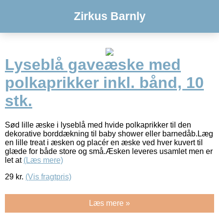
Zirkus Barnly
Lyseblå gaveæske med
polkaprikker inkl. bånd, 10
stk.
Sød lille æske i lyseblå med hvide polkaprikker til den
dekorative borddækning til baby shower eller barnedåb.Læg
en lille treat i æsken og placér en æske ved hver kuvert til
glæde for både store og små.Æsken leveres usamlet men er
let at
(Læs mere)
29
kr.
(Vis fragtpris)
Læs mere »