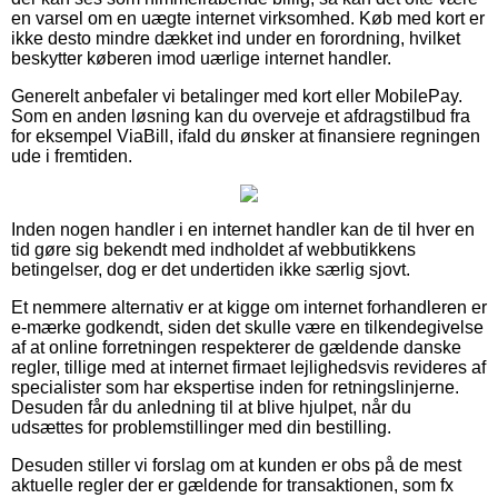
en varsel om en uægte internet virksomhed. Køb med kort er
ikke desto mindre dækket ind under en forordning, hvilket
beskytter køberen imod uærlige internet handler.
Generelt anbefaler vi betalinger med kort eller MobilePay.
Som en anden løsning kan du overveje et afdragstilbud fra
for eksempel ViaBill, ifald du ønsker at finansiere regningen
ude i fremtiden.
Inden nogen handler i en internet handler kan de til hver en
tid gøre sig bekendt med indholdet af webbutikkens
betingelser, dog er det undertiden ikke særlig sjovt.
Et nemmere alternativ er at kigge om internet forhandleren er
e-mærke godkendt, siden det skulle være en tilkendegivelse
af at online forretningen respekterer de gældende danske
regler, tillige med at internet firmaet lejlighedsvis revideres af
specialister som har ekspertise inden for retningslinjerne.
Desuden får du anledning til at blive hjulpet, når du
udsættes for problemstillinger med din bestilling.
Desuden stiller vi forslag om at kunden er obs på de mest
aktuelle regler der er gældende for transaktionen, som fx