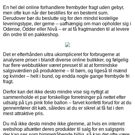
En hel del online forhandlere frembyder fragt uden gebyr,
men ofte kun når der bestilles for en bestemt sum.
Derudover bør du beslutte sig for den mindst kostelige
leveringstype, der gerne – uafhængig om man opholder sig i
Odense, Odder eller Nivå – er at få fragtmanden til at levere
din ordre til en pakkeshop.
Det er efterhånden ultra ukompliceret for forbrugerne at
analysere priser i blandt diverse online butikker, og følgelig
har flere webbutikker været presset til at at formindske
salgsværdien på produkterne – til børn, og ligeså til mænd
og kvinder – helt i bund, og endda nogle gange frembyde fri
fragt.
Derfor kan det ikke desto mindre vise sig nyttigt at
sammenholde et par forskellige forretninger på nettet efter
udsalg på Lys pink folie ballon – farvet konfetti forud for at du
gennemfører dit køb, således at du er sikret at få fat i den
mest attraktive pris.
Du må ikke desto mindre ikke glemme, at hvis en internet
webshop afsætter deres produkter til salg for en salgspris
der kan ses som himmelråbende billig, så kan det ofte være