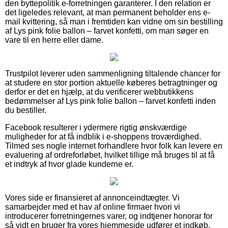
den byttepolitik e-forretningen garanterer. I den relation er
det ligeledes relevant, at man permanent beholder ens e-
mail kvittering, så man i fremtiden kan vidne om sin bestilling
af Lys pink folie ballon – farvet konfetti, om man søger en
vare til en herre eller dame.
Trustpilot leverer uden sammenligning tiltalende chancer for
at studere en stor portion aktuelle køberes betragtninger og
derfor er det en hjælp, at du verificerer webbutikkens
bedømmelser af Lys pink folie ballon – farvet konfetti inden
du bestiller.
Facebook resulterer i ydermere rigtig ønskværdige
muligheder for at få indblik i e-shoppens troværdighed.
Tilmed ses nogle internet forhandlere hvor folk kan levere en
evaluering af ordreforløbet, hvilket tillige må bruges til at få
et indtryk af hvor glade kunderne er.
Vores side er finansieret af annonceindtægter. Vi
samarbejder med et hav af online firmaer hvori vi
introducerer forretningernes varer, og indtjener honorar for
så vidt en bruger fra vores hjemmeside udfører et indkøb.