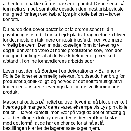
at hente din pakke når det passer dig bedst. Denne er altså
temmelig simpel, samt ofte desuden den mest prisbevidste
mulighed for fragt ved køb af Lys pink folie ballon – farvet
konfetti.
Du burde derudover påtænke at få ordren sendt til din
privatbolig eller ud til din arbejdsplads. Fragtmetoden bliver
for det meste en tak mere omkostningsfuld, men ydermere
virkelig bekvem. Den mindst kostelige form for levering vil
dog til enhver tid være at hente produkterne selv, men den
mulighed betinges af at du fysisk befinder dig med kort
afstand til online forhandlerens arbejdslager.
Leveringstiden på Bordpynt og dekorationer > Balloner >
Folie Balloner er temmelig relevant forudsat du har brug for
produktet øjeblikkeligt, og herved er det helt fornuftigt at vi
finder den anslåede leveringsdato for det vedkommende
produkt.
Masser af outlets på nettet udlover levering på blot en enkelt
hverdag på mange af deres varer, eksempelvis Lys pink folie
ballon – farvet konfetti, men vær på vagt da det er afhængig
af at bestillingen fuldbyrdes inden et bestemt klokkeslæt,
med det formål at de har en chance for at nå at få
bestillingen klar før de lageransatte tager hjem.