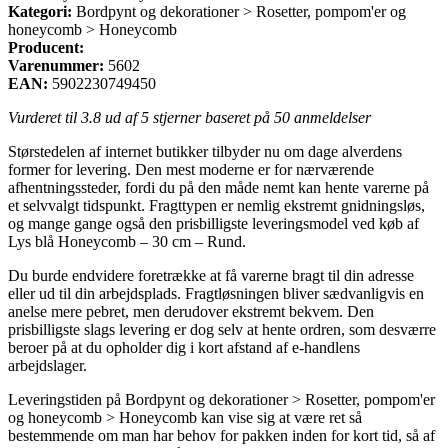
Kategori:
Bordpynt og dekorationer > Rosetter, pompom'er og
honeycomb > Honeycomb
Producent:
Varenummer:
5602
EAN:
5902230749450
Vurderet til
3.8
ud af 5 stjerner baseret på
50
anmeldelser
Størstedelen af internet butikker tilbyder nu om dage alverdens
former for levering. Den mest moderne er for nærværende
afhentningssteder, fordi du på den måde nemt kan hente varerne på
et selvvalgt tidspunkt. Fragttypen er nemlig ekstremt gnidningsløs,
og mange gange også den prisbilligste leveringsmodel ved køb af
Lys blå Honeycomb – 30 cm – Rund.
Du burde endvidere foretrække at få varerne bragt til din adresse
eller ud til din arbejdsplads. Fragtløsningen bliver sædvanligvis en
anelse mere pebret, men derudover ekstremt bekvem. Den
prisbilligste slags levering er dog selv at hente ordren, som desværre
beroer på at du opholder dig i kort afstand af e-handlens
arbejdslager.
Leveringstiden på Bordpynt og dekorationer > Rosetter, pompom'er
og honeycomb > Honeycomb kan vise sig at være ret så
bestemmende om man har behov for pakken inden for kort tid, så af