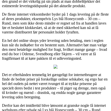
den grund er det virkelig på sin plads at man dobbelttjekker det
estimerede leveringstidspunkt på det aktuelle produkt.
De fleste internet virksomheder byder på 1 dags levering på de fleste
af deres produkter, eksempelvis Lys blå Honeycomb – 30 cm –
Rund, men som ikke desto mindre er regnet ud fra at handlen laves
før et besluttet klokkeslæt, så at de med sikkerhed kan nå at få
varerne distribueret før personalet holder fyraften.
En hel del online shops yder levering uden betaling, men i reglen
kun når du indkøber for en bestemt sum. Alternativt bør man vælge
den mest betalelige mulighed for fragt, hvilket mange gange – hvad
end du bor i Odense, Svendborg eller Skjern – vil være at få
fragtfirmaet til at køre pakken til et udleveringssted.
Det er efterhånden temmelig let gængeligt for internetbrugere at
finde de bedste priser på forskellige online selskaber, og ergo har en
hel del outlets på nettet været tvunget til at trykke priserne på
specielt deres bedst i test produkter – til piger og drenge, men også
til kvinder og mænd – drastisk, og endda nogle gange garantere
levering uden beregning.
Derfor kan det imidlertid blive lønsomt at granske nogle få internet
webshops efter udsalg på Lys blå Honeycomb – 30 cm – Rund