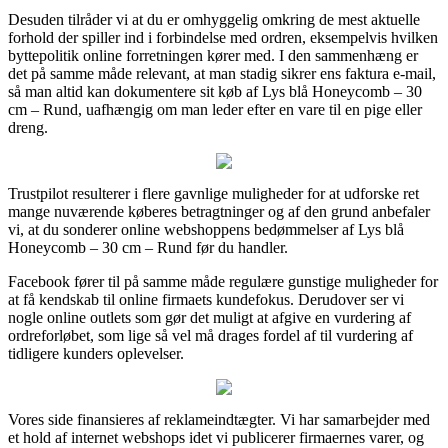
Desuden tilråder vi at du er omhyggelig omkring de mest aktuelle
forhold der spiller ind i forbindelse med ordren, eksempelvis hvilken
byttepolitik online forretningen kører med. I den sammenhæng er
det på samme måde relevant, at man stadig sikrer ens faktura e-mail,
så man altid kan dokumentere sit køb af Lys blå Honeycomb – 30
cm – Rund, uafhængig om man leder efter en vare til en pige eller
dreng.
Trustpilot resulterer i flere gavnlige muligheder for at udforske ret
mange nuværende køberes betragtninger og af den grund anbefaler
vi, at du sonderer online webshoppens bedømmelser af Lys blå
Honeycomb – 30 cm – Rund før du handler.
Facebook fører til på samme måde regulære gunstige muligheder for
at få kendskab til online firmaets kundefokus. Derudover ser vi
nogle online outlets som gør det muligt at afgive en vurdering af
ordreforløbet, som lige så vel må drages fordel af til vurdering af
tidligere kunders oplevelser.
Vores side finansieres af reklameindtægter. Vi har samarbejder med
et hold af internet webshops idet vi publicerer firmaernes varer, og