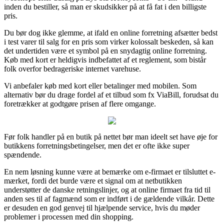
inden du bestiller, så man er skudsikker på at få fat i den billigste
pris.
Du bør dog ikke glemme, at ifald en online forretning afsætter bedst
i test varer til salg for en pris som virker kolossalt beskeden, så kan
det undertiden være et symbol på en snydagtig online forretning.
Køb med kort er heldigvis indbefattet af et reglement, som bistår
folk overfor bedrageriske internet varehuse.
Vi anbefaler køb med kort eller betalinger med mobilen. Som
alternativ bør du drage fordel af et tilbud som fx ViaBill, forudsat du
foretrækker at godtgøre prisen af flere omgange.
Før folk handler på en butik på nettet bør man ideelt set have øje for
butikkens forretningsbetingelser, men det er ofte ikke super
spændende.
En nem løsning kunne være at bemærke om e-firmaet er tilsluttet e-
mærket, fordi det burde være et signal om at netbutikken
understøtter de danske retningslinjer, og at online firmaet fra tid til
anden ses til af fagmænd som er indført i de gældende vilkår. Dette
er desuden en god genvej til hjælpende service, hvis du møder
problemer i processen med din shopping.