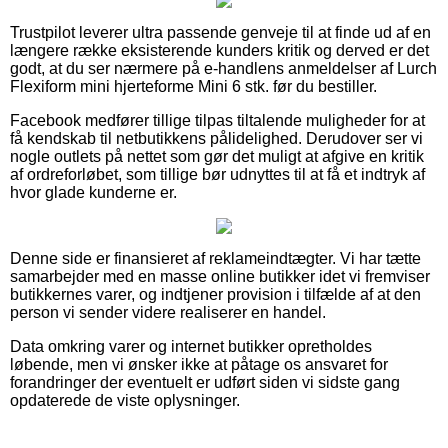
Trustpilot leverer ultra passende genveje til at finde ud af en
længere række eksisterende kunders kritik og derved er det
godt, at du ser nærmere på e-handlens anmeldelser af Lurch
Flexiform mini hjerteforme Mini 6 stk. før du bestiller.
Facebook medfører tillige tilpas tiltalende muligheder for at
få kendskab til netbutikkens pålidelighed. Derudover ser vi
nogle outlets på nettet som gør det muligt at afgive en kritik
af ordreforløbet, som tillige bør udnyttes til at få et indtryk af
hvor glade kunderne er.
Denne side er finansieret af reklameindtægter. Vi har tætte
samarbejder med en masse online butikker idet vi fremviser
butikkernes varer, og indtjener provision i tilfælde af at den
person vi sender videre realiserer en handel.
Data omkring varer og internet butikker opretholdes
løbende, men vi ønsker ikke at påtage os ansvaret for
forandringer der eventuelt er udført siden vi sidste gang
opdaterede de viste oplysninger.