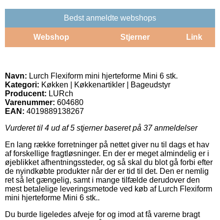
Bedst anmeldte webshops
Webshop
Stjerner
Link
Navn:
Lurch Flexiform mini hjerteforme Mini 6 stk.
Kategori:
Køkken | Køkkenartikler | Bageudstyr
Producent:
LURch
Varenummer:
604680
EAN:
4019889138267
Vurderet til
4
ud af 5 stjerner baseret på
37
anmeldelser
En lang række forretninger på nettet giver nu til dags et hav
af forskellige fragtløsninger. En der er meget almindelig er i
øjeblikket afhentningssteder, og så skal du blot gå forbi efter
de nyindkøbte produkter når der er tid til det. Den er nemlig
ret så let gængelig, samt i mange tilfælde derudover den
mest betalelige leveringsmetode ved køb af Lurch Flexiform
mini hjerteforme Mini 6 stk..
Du burde ligeledes afveje for og imod at få varerne bragt