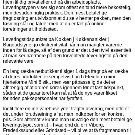
hjem til dig privat eller ud på din arbejdsplads.
Leveringstypen viser sig som oftest en tand mere bekostelig,
men desuden rigtig praktisk. Den mest betalelige
fragtløsning er utvivlsomt at du selv henter pakken, men den
løsning står og falder med at du er tæt på online
forretningens tilholdssted.
Leveringstidspunktet på Køkken | Køkkenartikler |
Bageudstyr er jo ekstremt vital når man mangler varerne
inden for få dage, så af den grund er det uden tvivl essentielt
at man ser nærmere på den forventede leveringstid på den
relevante vare.
En lang række netbutikker tilsiger 1 dags fragt på en række
af deres produkter, eksempelvis Lurch Flexiform mini
hjerteforme Mini 6 stk., men vær påpasselig da det er
afhængig af at ordren køres igennem før et fast tidspunkt,
sådan at de garanteret kan nå at få de nye varer fikset
forinden pakkepersonalet har fyraften.
Indtil flere online varehuse yder fragtfri levering, men ofte er
det under forudsætning af at man indkøber for en konkret
pris. Som alternativ kunne man udvælge den mest betalelige
leveringstype, som tit – hvad end du er i Viborg,
Frederikssund eller Grindsted – vil blive at få fragtmanden til