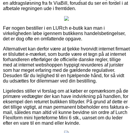
en afdragsløsning fra fx ViaBill, forudsat du ser en fordel i at
afbetale regningen ude i fremtiden.
Før nogen bestiller i en LURch e-butik kan man i
virkeligheden løbe igennem butikkens handelsbetingelser,
det er dog ofte en omfattende opgave.
Alternativet kan derfor være at tjekke hvorvidt internet firmaet
er tilsluttet e-mærket, som burde være et tegn på at internet
forhandleren efterfølger de officielle danske regler, tillige
med at internet webshoppen hyppigt revurderes af jurister
som har meget erfaring med de gældende regulativer.
Desuden får du lejlighed til en hjælpende hånd, for så vidt
du udsættes for dilemmaer ved din bestilling.
Ligeledes stiller vi forslag om at køber er opmærksom på de
primære vedtægter der kan have indvirkning på handlen, for
eksempel den returret butikken tilbyder. På grund af dette er
det tillige vigtigt, at man permanent bibeholder ens faktura e-
mail, således man altid vil kunne bevidne sin ordre af Lurch
Flexiform mini hjerteforme Mini 6 stk., uanset om du leder
efter en vare til en mand eller kvinde.