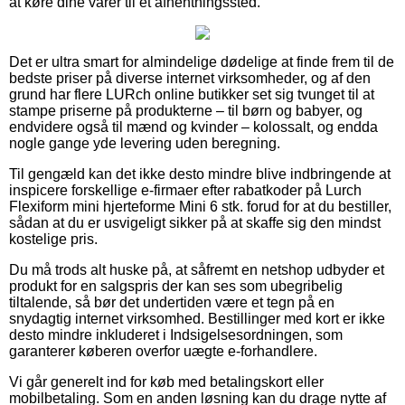
at køre dine varer til et afhentningssted.
Det er ultra smart for almindelige dødelige at finde frem til de
bedste priser på diverse internet virksomheder, og af den
grund har flere LURch online butikker set sig tvunget til at
stampe priserne på produkterne – til børn og babyer, og
endvidere også til mænd og kvinder – kolossalt, og endda
nogle gange yde levering uden beregning.
Til gengæld kan det ikke desto mindre blive indbringende at
inspicere forskellige e-firmaer efter rabatkoder på Lurch
Flexiform mini hjerteforme Mini 6 stk. forud for at du bestiller,
sådan at du er usvigeligt sikker på at skaffe sig den mindst
kostelige pris.
Du må trods alt huske på, at såfremt en netshop udbyder et
produkt for en salgspris der kan ses som ubegribelig
tiltalende, så bør det undertiden være et tegn på en
snydagtig internet virksomhed. Bestillinger med kort er ikke
desto mindre inkluderet i Indsigelsesordningen, som
garanterer køberen overfor uægte e-forhandlere.
Vi går generelt ind for køb med betalingskort eller
mobilbetaling. Som en anden løsning kan du drage nytte af