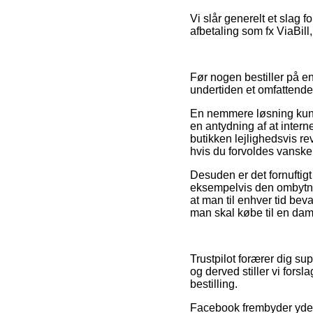
Vi slår generelt et slag 
afbetaling som fx ViaBill,
Før nogen bestiller på e
undertiden et omfattende 
En nemmere løsning kunn
en antydning af at intern
butikken lejlighedsvis re
hvis du forvoldes vanske
Desuden er det fornuftig
eksempelvis den ombytning
at man til enhver tid bev
man skal købe til en dame
Trustpilot forærer dig s
og derved stiller vi fors
bestilling.
Facebook frembyder yderm