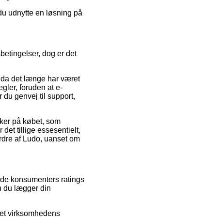
 du udnytte en løsning på
etingelser, dog er det
 da det længe har været
gler, foruden at e-
 du genvej til support,
rker på købet, som
et tillige essesentielt,
ordre af Ludo, uanset om
ende konsumenters ratings
en du lægger din
rnet virksomhedens