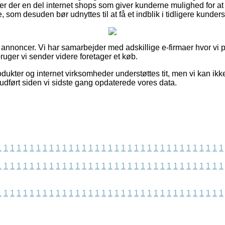
er der en del internet shops som giver kunderne mulighed for a
 som desuden bør udnyttes til at få et indblik i tidligere kunders
 annoncer. Vi har samarbejder med adskillige e-firmaer hvor vi 
bruger vi sender videre foretager et køb.
ukter og internet virksomheder understøttes tit, men vi kan ikk
r udført siden vi sidste gang opdaterede vores data.
1
1
1
1
1
1
1
1
1
1
1
1
1
1
1
1
1
1
1
1
1
1
1
1
1
1
1
1
1
1
1
1
1
1
1
1
1
1
1
1
1
1
1
1
1
1
1
1
1
1
1
1
1
1
1
1
1
1
1
1
1
1
1
1
1
1
1
1
1
1
1
1
1
1
1
1
1
1
1
1
1
1
1
1
1
1
1
1
1
1
1
1
1
1
1
1
1
1
1
1
1
1
1
1
1