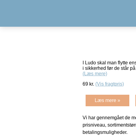
I Ludo skal man flytte en
i sikkerhed før de står på 
(Læs mere)
69
kr.
(Vis fragtpris)
Læs mere »
Vi har gennemgået de mes
prisniveau, sortimentstø
betalingsmuligheder.