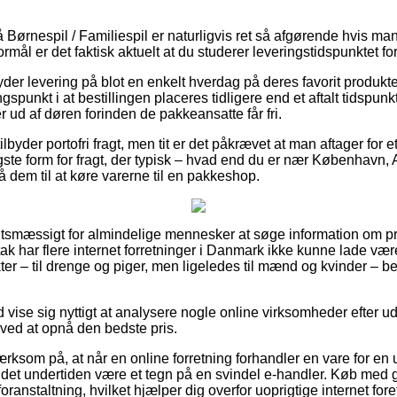
Børnespil / Familiespil er naturligvis ret så afgørende hvis 
mål er det faktisk aktuelt at du studerer leveringstidspunktet fo
yder levering på blot en enkelt hverdag på deres favorit produkt
gspunkt i at bestillingen placeres tidligere end et aftalt tidspun
er ud af døren forinden de pakkeansatte får fri.
byder portofri fragt, men tit er det påkrævet at man aftager for e
gste form for fragt, der typisk – hvad end du er nær København, 
få dem til at køre varerne til en pakkeshop.
gtsmæssigt for almindelige mennesker at søge information om pris
 tak har flere internet forretninger i Danmark ikke kunne lade v
er – til drenge og piger, men ligeledes til mænd og kvinder – b
id vise sig nyttigt at analysere nogle online virksomheder efter u
g ved at opnå den bedste pris.
som på, at når en online forretning forhandler en vare for en 
 det undertiden være et tegn på en svindel e-handler. Køb med 
 foranstaltning, hvilket hjælper dig overfor uoprigtige internet for