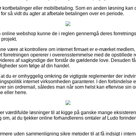
for kortbetalinger eller mobilbetaling. Som en anden løsning kan
 for så vidt du agter at afbetale betalingen over en periode.
n online webshop kunne de i reglen gennemgå deres forretningsb
projekt.
e være at kontrollere om internet firmaet er e-mærket medlem,
et forretningen opererer i overensstemmelse med de opstillede re
videres af sagkyndige der forstår de gældende love. Desuden får
ligheder som følge af din handel.
t at du er omhyggelig omkring de vigtigste reglementer der indvi
spolitik internet virksomheden garanterer. I den forbindelse er d
arer sin ordremail, således man når som helst kan eftervise sin 
 eller herre.
uper værdifulde løsninger til at kigge på ganske mange eksister
lag om, at du tjekker online forhandlerens omtaler af Ludo forind
ere uden sammenligning sikre metoder til at få indsigt i inte