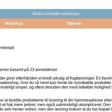
Bedst anmeldte webshops
Webshop
Stjerner
miliespil
jerner baseret på
23
anmeldelser
 giver efterhånden et bredt udvalg af fragtløsninger. En favori
n pakkeshop, hvor du så nemt kan hente de nyindkøbte produkter når
mindeligt simpel, og oftest desuden den mest letkøbte mulighed f
at bestille produkterne til levering til din hjemmeadresse eller t
t et hak mere pebret, men også ualmindeligt ukompliceret. Den 
 du selv henter ordren, men den løsning kræver at du har bopæl 