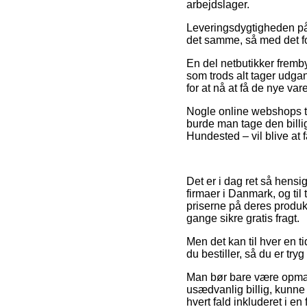
arbejdslager.
Leveringsdygtigheden på 
det samme, så med det for
En del netbutikker fremb
som trods alt tager udgan
for at nå at få de nye var
Nogle online webshops til
burde man tage den billi
Hundested – vil blive at 
Det er i dag ret så hensi
firmaer i Danmark, og til
priserne på deres produkt
gange sikre gratis fragt.
Men det kan til hver en t
du bestiller, så du er try
Man bør bare være opmærk
usædvanlig billig, kunne
hvert fald inkluderet i en