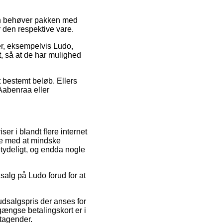
man behøver pakken med
r den respektive vare.
er, eksempelvis Ludo,
kt, så at de har mulighed
t bestemt beløb. Ellers
Aabenraa eller
er i blandt flere internet
ære med at mindske
etydeligt, og endda nogle
dsalg på Ludo forud for at
udsalgspris der anses for
gængse betalingskort er i
etagender.