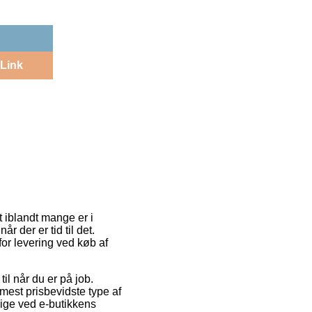
Link
t iblandt mange er i
 der er tid til det.
or levering ved køb af
il når du er på job.
mest prisbevidste type af
lige ved e-butikkens