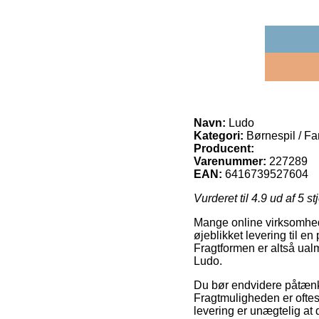
Navn:
Ludo
Kategori:
Børnespil / Fa
Producent:
Varenummer:
227289
EAN:
6416739527604
Vurderet til
4.9
ud af 5 st
Mange online virksomheder
øjeblikket levering til e
Fragtformen er altså ual
Ludo.
Du bør endvidere påtænke 
Fragtmuligheden er oftes
levering er unægtelig at