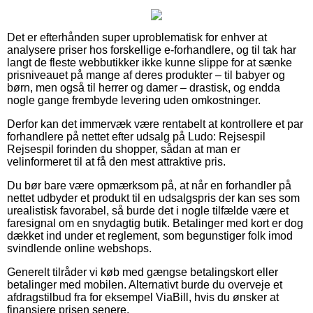
Det er efterhånden super uproblematisk for enhver at
analysere priser hos forskellige e-forhandlere, og til tak har
langt de fleste webbutikker ikke kunne slippe for at sænke
prisniveauet på mange af deres produkter – til babyer og
børn, men også til herrer og damer – drastisk, og endda
nogle gange frembyde levering uden omkostninger.
Derfor kan det immervæk være rentabelt at kontrollere et par
forhandlere på nettet efter udsalg på Ludo: Rejsespil
Rejsespil forinden du shopper, sådan at man er
velinformeret til at få den mest attraktive pris.
Du bør bare være opmærksom på, at når en forhandler på
nettet udbyder et produkt til en udsalgspris der kan ses som
urealistisk favorabel, så burde det i nogle tilfælde være et
faresignal om en snydagtig butik. Betalinger med kort er dog
dækket ind under et reglement, som begunstiger folk imod
svindlende online webshops.
Generelt tilråder vi køb med gængse betalingskort eller
betalinger med mobilen. Alternativt burde du overveje et
afdragstilbud fra for eksempel ViaBill, hvis du ønsker at
finansiere prisen senere.