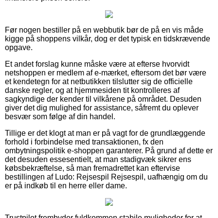
Før nogen bestiller på en webbutik bør de på en vis måde
kigge på shoppens vilkår, dog er det typisk en tidskrævende
opgave.
Et andet forslag kunne måske være at efterse hvorvidt
netshoppen er medlem af e-mærket, eftersom det bør være
et kendetegn for at netbutikken tilslutter sig de officielle
danske regler, og at hjemmesiden tit kontrolleres af
sagkyndige der kender til vilkårene på området. Desuden
giver det dig mulighed for assistance, såfremt du oplever
besvær som følge af din handel.
Tillige er det klogt at man er på vagt for de grundlæggende
forhold i forbindelse med transaktionen, fx den
ombytningspolitik e-shoppen garanterer. På grund af dette er
det desuden essesentielt, at man stadigvæk sikrer ens
købsbekræftelse, så man fremadrettet kan eftervise
bestillingen af Ludo: Rejsespil Rejsespil, uafhængig om du
er på indkøb til en herre eller dame.
Trustpilot frembyder fuldkommen stabile muligheder for at