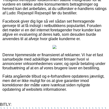
vurdere en række andre konsumenters betragtninger og
herved kan det anbefales, at du udforsker e-handlens ratings
af Ludo: Rejsespil Rejsespil før du bestiller.
Facebook giver dig lige så vel sådan set fremragende
genveje til at få indsigt i netbutikkens popularitet. Foruden
det møder vi en del internet foretagender hvor kunder kan
afgive en evaluering af deres køb, som desuden burde
anvendes til at afveje hvor glade kunderne er.
Denne hjemmeside er finansieret af reklamer. Vi har et fast
samarbejde med adskillige internet firmaer hvori vi
annoncerer virksomhedernes varer, og opnår betaling under
forudsætning af at en af vores brugere laver en bestilling.
Fakta angående tilbud og e-forhandlere opdateres jævnligt,
men det er ikke muligt for os at give garantier imod
korrektioner der måtte være iværksat siden nyligste
opdatering af websitets informationer.
BITLY:
1
1
1
1
1
1
1
1
1
1
1
1
1
1
1
1
1
1
1
1
1
1
1
1
1
1
1
1
1
1
1
1
1
1