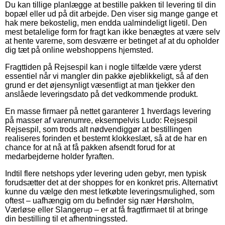
Du kan tillige planlægge at bestille pakken til levering til din
bopæl eller ud på dit arbejde. Den viser sig mange gange et
hak mere bekostelig, men endda ualmindeligt ligetil. Den
mest betalelige form for fragt kan ikke benægtes at være selv
at hente varerne, som desværre er betinget af at du opholder
dig tæt på online webshoppens hjemsted.
Fragttiden på Rejsespil kan i nogle tilfælde være yderst
essentiel når vi mangler din pakke øjeblikkeligt, så af den
grund er det øjensynligt væsentligt at man tjekker den
anslåede leveringsdato på det vedkommende produkt.
En masse firmaer på nettet garanterer 1 hverdags levering
på masser af varenumre, eksempelvis Ludo: Rejsespil
Rejsespil, som trods alt nødvendiggør at bestillingen
realiseres forinden et bestemt klokkeslæt, så at de har en
chance for at nå at få pakken afsendt forud for at
medarbejderne holder fyraften.
Indtil flere netshops yder levering uden gebyr, men typisk
forudsætter det at der shoppes for en konkret pris. Alternativt
kunne du vælge den mest letkøbte leveringsmulighed, som
oftest – uafhængig om du befinder sig nær Hørsholm,
Værløse eller Slangerup – er at få fragtfirmaet til at bringe
din bestilling til et afhentningssted.