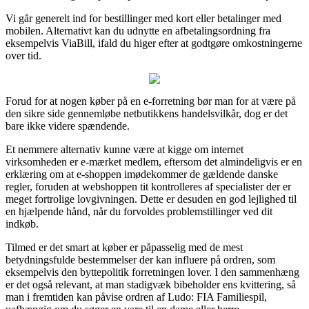
Vi går generelt ind for bestillinger med kort eller betalinger med
mobilen. Alternativt kan du udnytte en afbetalingsordning fra
eksempelvis ViaBill, ifald du higer efter at godtgøre omkostningerne
over tid.
Forud for at nogen køber på en e-forretning bør man for at være på
den sikre side gennemløbe netbutikkens handelsvilkår, dog er det
bare ikke videre spændende.
Et nemmere alternativ kunne være at kigge om internet
virksomheden er e-mærket medlem, eftersom det almindeligvis er en
erklæring om at e-shoppen imødekommer de gældende danske
regler, foruden at webshoppen tit kontrolleres af specialister der er
meget fortrolige lovgivningen. Dette er desuden en god lejlighed til
en hjælpende hånd, når du forvoldes problemstillinger ved dit
indkøb.
Tilmed er det smart at køber er påpasselig med de mest
betydningsfulde bestemmelser der kan influere på ordren, som
eksempelvis den byttepolitik forretningen lover. I den sammenhæng
er det også relevant, at man stadigvæk bibeholder ens kvittering, så
man i fremtiden kan påvise ordren af Ludo: FIA Familiespil,