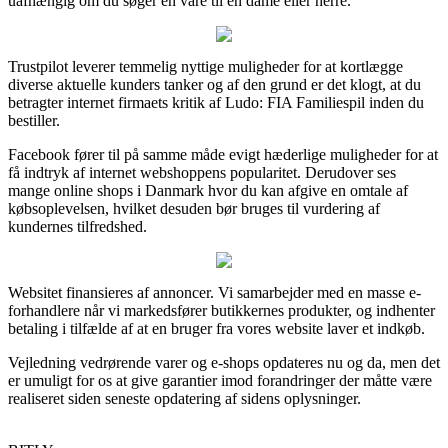
uafhængig om du søger en vare til en dame eller herre.
Trustpilot leverer temmelig nyttige muligheder for at kortlægge
diverse aktuelle kunders tanker og af den grund er det klogt, at du
betragter internet firmaets kritik af Ludo: FIA Familiespil inden du
bestiller.
Facebook fører til på samme måde evigt hæderlige muligheder for at
få indtryk af internet webshoppens popularitet. Derudover ses
mange online shops i Danmark hvor du kan afgive en omtale af
købsoplevelsen, hvilket desuden bør bruges til vurdering af
kundernes tilfredshed.
Websitet finansieres af annoncer. Vi samarbejder med en masse e-
forhandlere når vi markedsfører butikkernes produkter, og indhenter
betaling i tilfælde af at en bruger fra vores website laver et indkøb.
Vejledning vedrørende varer og e-shops opdateres nu og da, men det
er umuligt for os at give garantier imod forandringer der måtte være
realiseret siden seneste opdatering af sidens oplysninger.