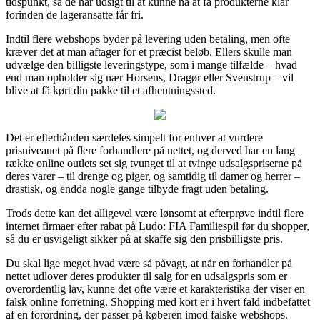
tidspunkt, så de har udsigt til at kunne nå at få produkterne klar
forinden de lageransatte får fri.
Indtil flere webshops byder på levering uden betaling, men ofte
kræver det at man aftager for et præcist beløb. Ellers skulle man
udvælge den billigste leveringstype, som i mange tilfælde – hvad
end man opholder sig nær Horsens, Dragør eller Svenstrup – vil
blive at få kørt din pakke til et afhentningssted.
Det er efterhånden særdeles simpelt for enhver at vurdere
prisniveauet på flere forhandlere på nettet, og derved har en lang
række online outlets set sig tvunget til at tvinge udsalgspriserne på
deres varer – til drenge og piger, og samtidig til damer og herrer –
drastisk, og endda nogle gange tilbyde fragt uden betaling.
Trods dette kan det alligevel være lønsomt at efterprøve indtil flere
internet firmaer efter rabat på Ludo: FIA Familiespil før du shopper,
så du er usvigeligt sikker på at skaffe sig den prisbilligste pris.
Du skal lige meget hvad være så påvagt, at når en forhandler på
nettet udlover deres produkter til salg for en udsalgspris som er
overordentlig lav, kunne det ofte være et karakteristika der viser en
falsk online forretning. Shopping med kort er i hvert fald indbefattet
af en forordning, der passer på køberen imod falske webshops.