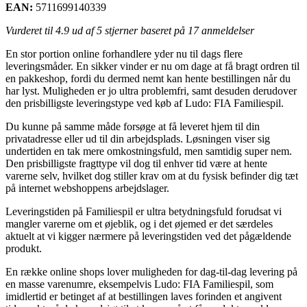
EAN:
5711699140339
Vurderet til
4.9
ud af 5 stjerner baseret på
17
anmeldelser
En stor portion online forhandlere yder nu til dags flere
leveringsmåder. En sikker vinder er nu om dage at få bragt ordren til
en pakkeshop, fordi du dermed nemt kan hente bestillingen når du
har lyst. Muligheden er jo ultra problemfri, samt desuden derudover
den prisbilligste leveringstype ved køb af Ludo: FIA Familiespil.
Du kunne på samme måde forsøge at få leveret hjem til din
privatadresse eller ud til din arbejdsplads. Løsningen viser sig
undertiden en tak mere omkostningsfuld, men samtidig super nem.
Den prisbilligste fragttype vil dog til enhver tid være at hente
varerne selv, hvilket dog stiller krav om at du fysisk befinder dig tæt
på internet webshoppens arbejdslager.
Leveringstiden på Familiespil er ultra betydningsfuld forudsat vi
mangler varerne om et øjeblik, og i det øjemed er det særdeles
aktuelt at vi kigger nærmere på leveringstiden ved det pågældende
produkt.
En række online shops lover muligheden for dag-til-dag levering på
en masse varenumre, eksempelvis Ludo: FIA Familiespil, som
imidlertid er betinget af at bestillingen laves forinden et angivent