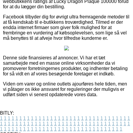
webbutikkens ratings af Lucky Dragon Plaque 100000 forud
for at du lægger din bestilling.
Facebook tilbyder dig for øvrigt ultra fremragende metoder til
at få kendskab til e-butikkens troværdighed. Tilmed er der
endda internet firmaer som giver folk mulighed for at
frembringe en vurdering af købsoplevelsen, som lige så vel
må benyttes til at afveje hvor tilfredse kunderne er.
Denne side finansieres af annoncer. Vi har et tæt
samarbejde med en masse online virksomheder da vi
promoverer forretningernes produkter, og indhenter betaling
for så vidt en af vores besøgende foretager et indkøb.
Viden om varer og online outlets ajourføres hele tiden, men
vi påtager os ikke ansvaret for reguleringer der muligvis er
udført siden vi senest opdaterede vores data.
BITLY:
1
1
1
1
1
1
1
1
1
1
1
1
1
1
1
1
1
1
1
1
1
1
1
1
1
1
1
1
1
1
1
1
1
1
1
1
1
1
1
1
1
1
1
1
1
1
1
1
1
1
1
1
1
1
1
1
1
1
1
1
1
1
1
1
1
1
1
1
1
1
1
1
1
1
1
1
1
1
1
1
1
1
1
1
1
1
1
1
1
1
1
1
1
1
1
1
1
1
1
1