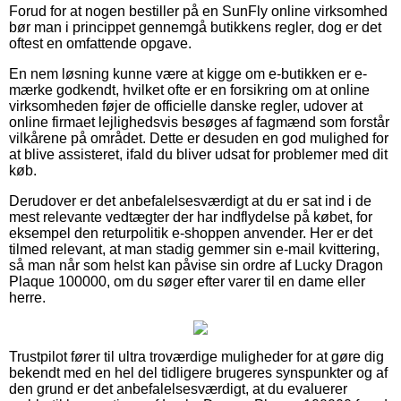
Forud for at nogen bestiller på en SunFly online virksomhed
bør man i princippet gennemgå butikkens regler, dog er det
oftest en omfattende opgave.
En nem løsning kunne være at kigge om e-butikken er e-
mærke godkendt, hvilket ofte er en forsikring om at online
virksomheden føjer de officielle danske regler, udover at
online firmaet lejlighedsvis besøges af fagmænd som forstår
vilkårene på området. Dette er desuden en god mulighed for
at blive assisteret, ifald du bliver udsat for problemer med dit
køb.
Derudover er det anbefalelsesværdigt at du er sat ind i de
mest relevante vedtægter der har indflydelse på købet, for
eksempel den returpolitik e-shoppen anvender. Her er det
tilmed relevant, at man stadig gemmer sin e-mail kvittering,
så man når som helst kan påvise sin ordre af Lucky Dragon
Plaque 100000, om du søger efter varer til en dame eller
herre.
Trustpilot fører til ultra troværdige muligheder for at gøre dig
bekendt med en hel del tidligere brugeres synspunkter og af
den grund er det anbefalelsesværdigt, at du evaluerer