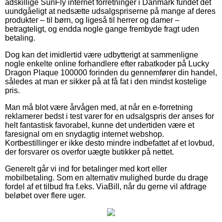
adskillige SunFly internet forretninger i Danmark fundet det
uundgåeligt at nedsætte udsalgspriserne på mange af deres
produkter – til børn, og ligeså til herrer og damer –
betragteligt, og endda nogle gange frembyde fragt uden
betaling.
Dog kan det imidlertid være udbytterigt at sammenligne
nogle enkelte online forhandlere efter rabatkoder på Lucky
Dragon Plaque 100000 forinden du gennemfører din handel,
således at man er sikker på at få fat i den mindst kostelige
pris.
Man må blot være årvågen med, at når en e-forretning
reklamerer bedst i test varer for en udsalgspris der anses for
helt fantastisk favorabel, kunne det undertiden være et
faresignal om en snydagtig internet webshop.
Kortbestillinger er ikke desto mindre indbefattet af et lovbud,
der forsvarer os overfor uægte butikker på nettet.
Generelt går vi ind for betalinger med kort eller
mobilbetaling. Som en alternativ mulighed burde du drage
fordel af et tilbud fra f.eks. ViaBill, når du gerne vil afdrage
beløbet over flere uger.