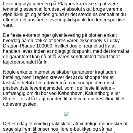
Leveringsdygtigheden på Plaques kan vise sig at være
temmelig essentiel forudsat vi absolut skal bruge varerne
øjeblikkeligt, og af den grund er det særdeles centralt at du
efterser det anslåede leveringstidspunkt for den respektive
vare.
De fleste e-forretninger giver levering på blot en enkelt
hverdag på en række af deres varer, eksempelvis Lucky
Dragon Plaque 100000, hvilket dog er regnet ud fra at
handlen laves inden et nøjagtigt tidspunkt, med det formål at
de garanteret kan nå at få varen sendt afsted forud for at
lagerpersonalet får fri.
Nogle enkelte internet selskaber garanterer fragt uden
betaling, men i reglen kræver det at du shopper for et
fastslået beløb. Derudover må man snuppe den mest
prisbevidste leveringsmodel, som i de fleste tilfælde –
uafhængig om du bor ved København, Kalundborg eller
Struer – er at få fragtmanden til at levere din bestilling til et
udleveringssted.
Det er i dag temmelig praktisk for almindelige mennesker at
søge sig frem til priser hos flere e-butikker, og så har