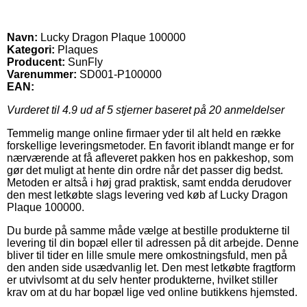
Navn:
Lucky Dragon Plaque 100000
Kategori:
Plaques
Producent:
SunFly
Varenummer:
SD001-P100000
EAN:
Vurderet til
4.9
ud af 5 stjerner baseret på
20
anmeldelser
Temmelig mange online firmaer yder til alt held en række
forskellige leveringsmetoder. En favorit iblandt mange er for
nærværende at få afleveret pakken hos en pakkeshop, som
gør det muligt at hente din ordre når det passer dig bedst.
Metoden er altså i høj grad praktisk, samt endda derudover
den mest letkøbte slags levering ved køb af Lucky Dragon
Plaque 100000.
Du burde på samme måde vælge at bestille produkterne til
levering til din bopæl eller til adressen på dit arbejde. Denne
bliver til tider en lille smule mere omkostningsfuld, men på
den anden side usædvanlig let. Den mest letkøbte fragtform
er utvivlsomt at du selv henter produkterne, hvilket stiller
krav om at du har bopæl lige ved online butikkens hjemsted.