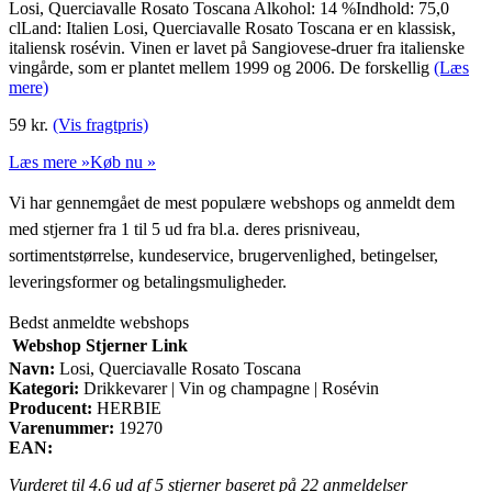
Losi, Querciavalle Rosato Toscana Alkohol: 14 %Indhold: 75,0
clLand: Italien Losi, Querciavalle Rosato Toscana er en klassisk,
italiensk rosévin. Vinen er lavet på Sangiovese-druer fra italienske
vingårde, som er plantet mellem 1999 og 2006. De forskellig
(Læs
mere)
59
kr.
(Vis fragtpris)
Læs mere »
Køb nu »
Vi har gennemgået de mest populære webshops og anmeldt dem
med stjerner fra 1 til 5 ud fra bl.a. deres prisniveau,
sortimentstørrelse, kundeservice, brugervenlighed, betingelser,
leveringsformer og betalingsmuligheder.
Bedst anmeldte webshops
Webshop
Stjerner
Link
Navn:
Losi, Querciavalle Rosato Toscana
Kategori:
Drikkevarer | Vin og champagne | Rosévin
Producent:
HERBIE
Varenummer:
19270
EAN:
Vurderet til
4.6
ud af 5 stjerner baseret på
22
anmeldelser