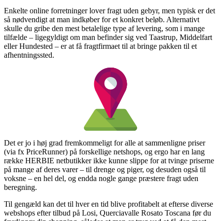
Enkelte online forretninger lover fragt uden gebyr, men typisk er det
så nødvendigt at man indkøber for et konkret beløb. Alternativt
skulle du gribe den mest betalelige type af levering, som i mange
tilfælde – ligegyldigt om man befinder sig ved Taastrup, Middelfart
eller Hundested – er at få fragtfirmaet til at bringe pakken til et
afhentningssted.
Det er jo i høj grad fremkommeligt for alle at sammenligne priser
(via fx PriceRunner) på forskellige netshops, og ergo har en lang
række HERBIE netbutikker ikke kunne slippe for at tvinge priserne
på mange af deres varer – til drenge og piger, og desuden også til
voksne – en hel del, og endda nogle gange præstere fragt uden
beregning.
Til gengæld kan det til hver en tid blive profitabelt at efterse diverse
webshops efter tilbud på Losi, Querciavalle Rosato Toscana før du