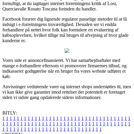
fornuftigt, at du iagttager internet forretningens kritik af Losi,
Querciavalle Rosato Toscana forinden du handler.
Facebook forærer dig lignende regulære passelige metoder til at få
indsigt i e-forretningens troværdighed. Desuden ser vi endda
forhandlere på nettet hvor folk kan formulere en evaluering af
købsoplevelsen, hvilket tillige må bruges til afvejning af hvor glade
kunderne er.
Vores side er annoncefinansieret. Vi har samarbejdsaftaler med
mange e-forhandlere eftersom vi promoverer firmaernes tilbud, og
indkasserer godtgørelse når en bruger fra vores website udfører et
køb.
Anvisninger vedrørende varer og internet shops understøttes tit, men
vi kan ikke give garantier imod rettelser der potentielt er foretaget
siden vi sidste gang opdaterede sidens informationer.
BITLY:
1
1
1
1
1
1
1
1
1
1
1
1
1
1
1
1
1
1
1
1
1
1
1
1
1
1
1
1
1
1
1
1
1
1
1
1
1
1
1
1
1
1
1
1
1
1
1
1
1
1
1
1
1
1
1
1
1
1
1
1
1
1
1
1
1
1
1
1
1
1
1
1
1
1
1
1
1
1
1
1
1
1
1
1
1
1
1
1
1
1
1
1
1
1
1
1
1
1
1
1