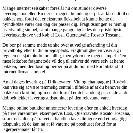
Mange internet selskaber foreslår nu om stunder diverse
leveringsmodeller. En der er meget almindelig er p.t. at få sendt til en
pakkeshop, fordi det er ekstremt fleksibelt at kunne hente de
nyindkøbte varer den dag der passer dig. Fragtløsningen er nemlig
usædvanlig simpel, samt mange gange ligeledes den prisbilligste
leveringsudgave ved køb af Losi, Querciavalle Rosato Toscana.
Du bør på samme måde tænke over at vælge afsending til din
privatbolig eller til din arbejdsplads. Fragtmuligheden viser sig i
regelen en sjat mindre prisbillig, men ydermere meget simpel. Den
mest letkøbte fragtmetode vil dog til enhver tid være selv at hente
pakken, men den løsning beroer på at du bor med kort afstand til
internet firmaets bopæl.
Antal dages levering på Drikkevarer | Vin og champagne | Rosévin
kan vise sig at være temmelig central i tilfælde af at du behøver din
pakke om kort tid, og med det formål er det sandelig passende at du
dobbelttjekker leveringstidspunktet på den relevante vare.
Mange online butikker annoncerer levering efter en enkelt hverdag
på flere varenumre, eksempelvis Losi, Querciavalle Rosato Toscana,
som trods alt er påkrævet at handlen laves tidligere end et nøjagtigt
tidspunkt, så de kan nå at få varerne på posthuset forud for at
lagerpersonalet får fri.