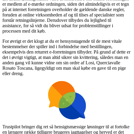
er medlem af e-mærke ordningen, siden det almindeligvis er et tegn
på at internet forretningen overholder de gældende danske regler,
foruden at online virksomheden af og til tilses af specialister som
forstår retningslinjerne. Derudover tilbydes du lejlighed til
assistance, for så vidt du bliver udsat for problemstillinger i
processen med dit køb.
For øvrigt er det klogt at du er hensynstagende til de mest vitale
bestemmelser der spiller ind i forbindelse med bestillingen,
eksempelvis den returret e-forretningen tilbyder. På grund af dette er
det i øvrigt vigtigt, at man altid sikrer sin kvittering, således man en
anden gang vil kunne vidne om sin ordre af Losi, Querciavalle
Rosato Toscana, ligegyldigt om man skal købe en gave til en pige
eller dreng.
Trustpilot bringer dig ret så hensigtsmæssige løsninger til at fortolke
en længere række tidligere brugeres iagttagelser og herved er det