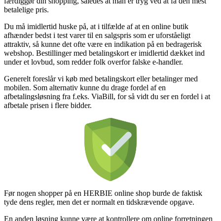
færdiggør din shopping, således at man er tryg ved at få den mest
betalelige pris.
Du må imidlertid huske på, at i tilfælde af at en online butik
afhænder bedst i test varer til en salgspris som er uforståeligt
attraktiv, så kunne det ofte være en indikation på en bedragerisk
webshop. Bestillinger med betalingskort er imidlertid dækket ind
under et lovbud, som redder folk overfor falske e-handler.
Generelt foreslår vi køb med betalingskort eller betalinger med
mobilen. Som alternativ kunne du drage fordel af en
afbetalingsløsning fra f.eks. ViaBill, for så vidt du ser en fordel i at
afbetale prisen i flere bidder.
Før nogen shopper på en HERBIE online shop burde de faktisk
tyde dens regler, men det er normalt en tidskrævende opgave.
En anden løsning kunne være at kontrollere om online forretningen