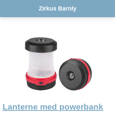
Zirkus Barnly
Lanterne med powerbank