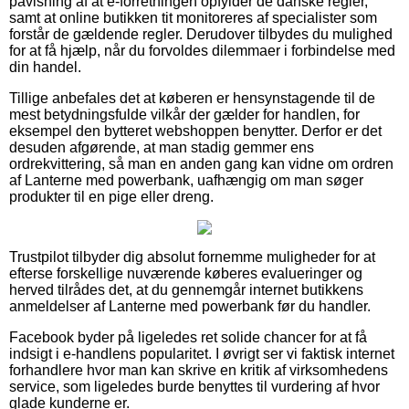
påvisning af at e-forretningen opfylder de danske regler,
samt at online butikken tit monitoreres af specialister som
forstår de gældende regler. Derudover tilbydes du mulighed
for at få hjælp, når du forvoldes dilemmaer i forbindelse med
din handel.
Tillige anbefales det at køberen er hensynstagende til de
mest betydningsfulde vilkår der gælder for handlen, for
eksempel den bytteret webshoppen benytter. Derfor er det
desuden afgørende, at man stadig gemmer ens
ordrekvittering, så man en anden gang kan vidne om ordren
af Lanterne med powerbank, uafhængig om man søger
produkter til en pige eller dreng.
Trustpilot tilbyder dig absolut fornemme muligheder for at
efterse forskellige nuværende køberes evalueringer og
herved tilrådes det, at du gennemgår internet butikkens
anmeldelser af Lanterne med powerbank før du handler.
Facebook byder på ligeledes ret solide chancer for at få
indsigt i e-handlens popularitet. I øvrigt ser vi faktisk internet
forhandlere hvor man kan skrive en kritik af virksomhedens
service, som ligeledes burde benyttes til vurdering af hvor
glade kunderne er.