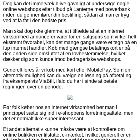
Dog kan det immervæk blive gavnligt at undersøge nogle
online webshops efter tilbud på Lanterne med powerbank
inden du gennemfører din bestilling, sådan at man er tryg
ved at få fat i den bedste pris.
Man skal dog ikke glemme, at i tilfælde af at en internet
virksomhed annoncerer varer for en salgspris som virker helt
ekstremt favorabel, kan det mange gange være et tegn på en
fup internet handler. Køb med gængse betalingskort er på
den anden side omsluttet af en lovbestemmelse, hvilket
dækker dig som kunde imod bedrageriske webshops.
Generelt foreslår vi køb med kort eller MobilePay. Som en
alternativ mulighed kan du vælge en løsning på afbetaling
fra eksempelvis ViaBill, ifald du har i sinde at betale
regningen over en periode.
Før folk køber hos en internet virksomhed bør man i
princippet sætte sig ind i e-shoppens forretningsaftale, men
det er normalt ikke super interessant.
Et andet alternativ kunne måske være at kontrollere om
online butikken er tilsluttet e-mærket, hvilket generelt er en