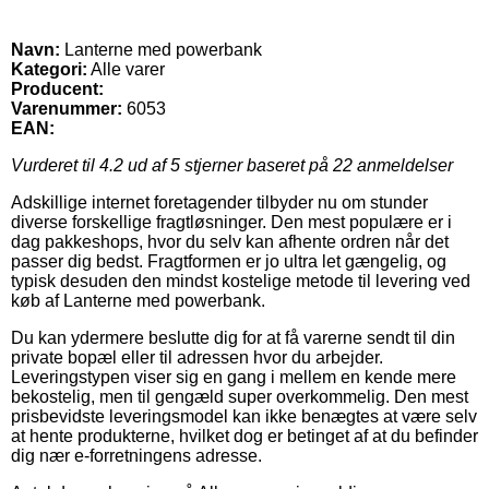
Navn:
Lanterne med powerbank
Kategori:
Alle varer
Producent:
Varenummer:
6053
EAN:
Vurderet til
4.2
ud af 5 stjerner baseret på
22
anmeldelser
Adskillige internet foretagender tilbyder nu om stunder
diverse forskellige fragtløsninger. Den mest populære er i
dag pakkeshops, hvor du selv kan afhente ordren når det
passer dig bedst. Fragtformen er jo ultra let gængelig, og
typisk desuden den mindst kostelige metode til levering ved
køb af Lanterne med powerbank.
Du kan ydermere beslutte dig for at få varerne sendt til din
private bopæl eller til adressen hvor du arbejder.
Leveringstypen viser sig en gang i mellem en kende mere
bekostelig, men til gengæld super overkommelig. Den mest
prisbevidste leveringsmodel kan ikke benægtes at være selv
at hente produkterne, hvilket dog er betinget af at du befinder
dig nær e-forretningens adresse.