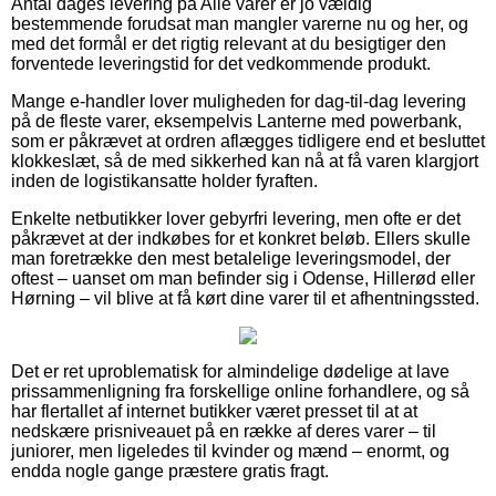
Antal dages levering på Alle varer er jo vældig
bestemmende forudsat man mangler varerne nu og her, og
med det formål er det rigtig relevant at du besigtiger den
forventede leveringstid for det vedkommende produkt.
Mange e-handler lover muligheden for dag-til-dag levering
på de fleste varer, eksempelvis Lanterne med powerbank,
som er påkrævet at ordren aflægges tidligere end et besluttet
klokkeslæt, så de med sikkerhed kan nå at få varen klargjort
inden de logistikansatte holder fyraften.
Enkelte netbutikker lover gebyrfri levering, men ofte er det
påkrævet at der indkøbes for et konkret beløb. Ellers skulle
man foretrække den mest betalelige leveringsmodel, der
oftest – uanset om man befinder sig i Odense, Hillerød eller
Hørning – vil blive at få kørt dine varer til et afhentningssted.
Det er ret uproblematisk for almindelige dødelige at lave
prissammenligning fra forskellige online forhandlere, og så
har flertallet af internet butikker været presset til at at
nedskære prisniveauet på en række af deres varer – til
juniorer, men ligeledes til kvinder og mænd – enormt, og
endda nogle gange præstere gratis fragt.