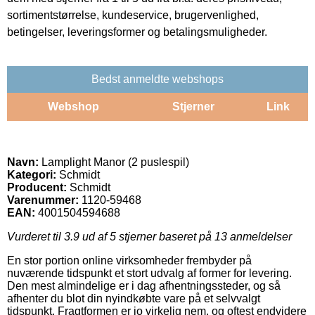
sortimentstørrelse, kundeservice, brugervenlighed,
betingelser, leveringsformer og betalingsmuligheder.
Bedst anmeldte webshops
Webshop
Stjerner
Link
Navn:
Lamplight Manor (2 puslespil)
Kategori:
Schmidt
Producent:
Schmidt
Varenummer:
1120-59468
EAN:
4001504594688
Vurderet til
3.9
ud af 5 stjerner baseret på
13
anmeldelser
En stor portion online virksomheder frembyder på
nuværende tidspunkt et stort udvalg af former for levering.
Den mest almindelige er i dag afhentningssteder, og så
afhenter du blot din nyindkøbte vare på et selvvalgt
tidspunkt. Fragtformen er jo virkelig nem, og oftest endvidere