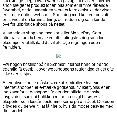
Du bør lige meget hvad være så påvagt, at hvis en internet
shop sælger et produkt for en pris som er himmelråbende
favorabel, er det undertiden være et karakteristika der viser
en uægte online webshop. Shopping med kort er trods alt
omfavnet af en foranstaltning, der redder dig som kunde
overfor uoprigtige shops på nettet.
Vi anbefaler shopping med kort eller MobilePay. Som
alternativ kan du benytte en afbetalingsløsning som for
eksempel ViaBill, ifald du vil afdrage regningen ude i
fremtiden.
Før nogen bestiller på en Schmidt internet handler bør de
egentlig få overblik over webshoppens regler, dog er det ofte
ikke særlig sjovt.
Alternativet kunne måske være at kontrollere hvorvidt
internet shoppen er e-mærke godkendt, hvilket typisk er en
indikator for at e-shoppen følger den officielle danske
lovgivning, samt at butikken rutinemæssigt besøges af
eksperter som forstår bestemmelserne på området. Desuden
tilbydes du genvej til at få hjælp, hvis du møder besvær med
din handel.