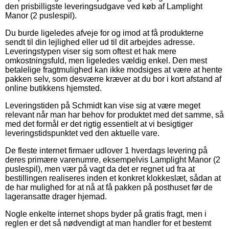
den prisbilligste leveringsudgave ved køb af Lamplight
Manor (2 puslespil).
Du burde ligeledes afveje for og imod at få produkterne
sendt til din lejlighed eller ud til dit arbejdes adresse.
Leveringstypen viser sig som oftest et hak mere
omkostningsfuld, men ligeledes vældig enkel. Den mest
betalelige fragtmulighed kan ikke modsiges at være at hente
pakken selv, som desværre kræver at du bor i kort afstand af
online butikkens hjemsted.
Leveringstiden på Schmidt kan vise sig at være meget
relevant når man har behov for produktet med det samme, så
med det formål er det rigtig essentielt at vi besigtiger
leveringstidspunktet ved den aktuelle vare.
De fleste internet firmaer udlover 1 hverdags levering på
deres primære varenumre, eksempelvis Lamplight Manor (2
puslespil), men vær på vagt da det er regnet ud fra at
bestillingen realiseres inden et konkret klokkeslæt, sådan at
de har mulighed for at nå at få pakken på posthuset før de
lageransatte drager hjemad.
Nogle enkelte internet shops byder på gratis fragt, men i
reglen er det så nødvendigt at man handler for et bestemt