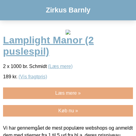
Zirkus Barnly
Lamplight Manor (2
puslespil)
2 x 1000 br. Schmidt
(Læs mere)
189
kr.
(Vis fragtpris)
Læs mere »
Køb nu »
Vi har gennemgået de mest populære webshops og anmeldt
dem med stjerner fra 1 til 5 ud fra bl.a. deres prisniveau,