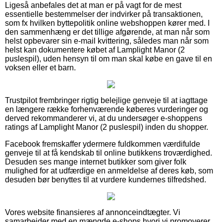
Ligeså anbefales det at man er på vagt for de mest
essentielle bestemmelser der indvirker på transaktionen,
som fx hvilken byttepolitik online webshoppen kører med. I
den sammenhæng er det tillige afgørende, at man når som
helst opbevarer sin e-mail kvittering, således man når som
helst kan dokumentere købet af Lamplight Manor (2
puslespil), uden hensyn til om man skal købe en gave til en
voksen eller et barn.
Trustpilot frembringer rigtig belejlige genveje til at iagttage
en længere række forhenværende køberes vurderinger og
derved rekommanderer vi, at du undersøger e-shoppens
ratings af Lamplight Manor (2 puslespil) inden du shopper.
Facebook fremskaffer ydermere fuldkommen værdifulde
genveje til at få kendskab til online butikkens troværdighed.
Desuden ses mange internet butikker som giver folk
mulighed for at udfærdige en anmeldelse af deres køb, som
desuden bør benyttes til at vurdere kundernes tilfredshed.
Vores website finansieres af annonceindtægter. Vi
samarbejder med en mængde e-shops hvori vi promoverer