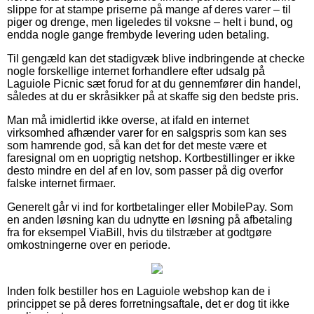
slippe for at stampe priserne på mange af deres varer – til
piger og drenge, men ligeledes til voksne – helt i bund, og
endda nogle gange frembyde levering uden betaling.
Til gengæld kan det stadigvæk blive indbringende at checke
nogle forskellige internet forhandlere efter udsalg på
Laguiole Picnic sæt forud for at du gennemfører din handel,
således at du er skråsikker på at skaffe sig den bedste pris.
Man må imidlertid ikke overse, at ifald en internet
virksomhed afhænder varer for en salgspris som kan ses
som hamrende god, så kan det for det meste være et
faresignal om en uoprigtig netshop. Kortbestillinger er ikke
desto mindre en del af en lov, som passer på dig overfor
falske internet firmaer.
Generelt går vi ind for kortbetalinger eller MobilePay. Som
en anden løsning kan du udnytte en løsning på afbetaling
fra for eksempel ViaBill, hvis du tilstræber at godtgøre
omkostningerne over en periode.
Inden folk bestiller hos en Laguiole webshop kan de i
princippet se på deres forretningsaftale, det er dog tit ikke