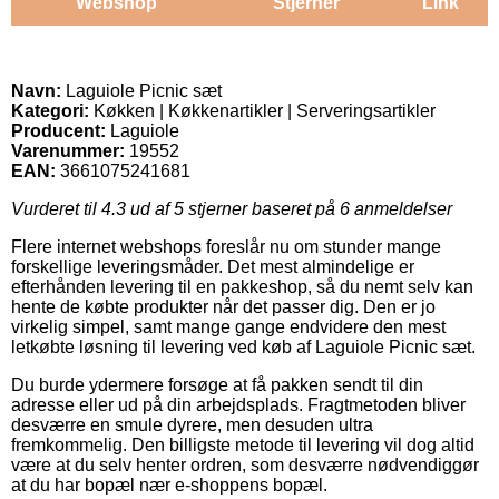
Webshop
Stjerner
Link
Navn:
Laguiole Picnic sæt
Kategori:
Køkken | Køkkenartikler | Serveringsartikler
Producent:
Laguiole
Varenummer:
19552
EAN:
3661075241681
Vurderet til
4.3
ud af 5 stjerner baseret på
6
anmeldelser
Flere internet webshops foreslår nu om stunder mange
forskellige leveringsmåder. Det mest almindelige er
efterhånden levering til en pakkeshop, så du nemt selv kan
hente de købte produkter når det passer dig. Den er jo
virkelig simpel, samt mange gange endvidere den mest
letkøbte løsning til levering ved køb af Laguiole Picnic sæt.
Du burde ydermere forsøge at få pakken sendt til din
adresse eller ud på din arbejdsplads. Fragtmetoden bliver
desværre en smule dyrere, men desuden ultra
fremkommelig. Den billigste metode til levering vil dog altid
være at du selv henter ordren, som desværre nødvendiggør
at du har bopæl nær e-shoppens bopæl.