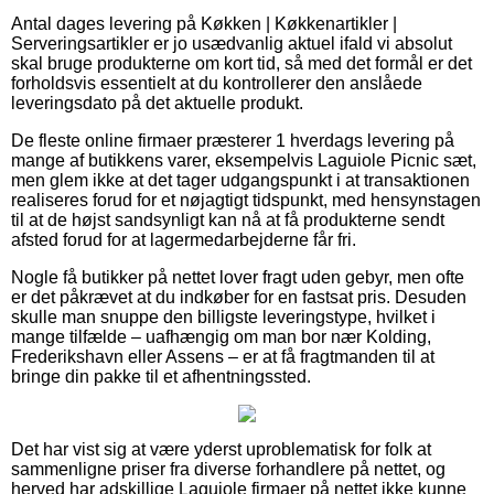
Antal dages levering på Køkken | Køkkenartikler |
Serveringsartikler er jo usædvanlig aktuel ifald vi absolut
skal bruge produkterne om kort tid, så med det formål er det
forholdsvis essentielt at du kontrollerer den anslåede
leveringsdato på det aktuelle produkt.
De fleste online firmaer præsterer 1 hverdags levering på
mange af butikkens varer, eksempelvis Laguiole Picnic sæt,
men glem ikke at det tager udgangspunkt i at transaktionen
realiseres forud for et nøjagtigt tidspunkt, med hensynstagen
til at de højst sandsynligt kan nå at få produkterne sendt
afsted forud for at lagermedarbejderne får fri.
Nogle få butikker på nettet lover fragt uden gebyr, men ofte
er det påkrævet at du indkøber for en fastsat pris. Desuden
skulle man snuppe den billigste leveringstype, hvilket i
mange tilfælde – uafhængig om man bor nær Kolding,
Frederikshavn eller Assens – er at få fragtmanden til at
bringe din pakke til et afhentningssted.
Det har vist sig at være yderst uproblematisk for folk at
sammenligne priser fra diverse forhandlere på nettet, og
herved har adskillige Laguiole firmaer på nettet ikke kunne