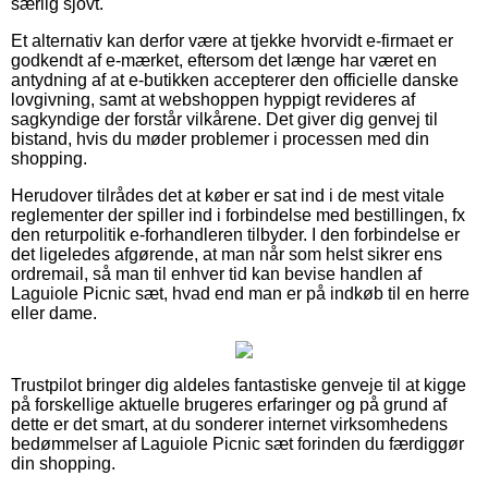
særlig sjovt.
Et alternativ kan derfor være at tjekke hvorvidt e-firmaet er
godkendt af e-mærket, eftersom det længe har været en
antydning af at e-butikken accepterer den officielle danske
lovgivning, samt at webshoppen hyppigt revideres af
sagkyndige der forstår vilkårene. Det giver dig genvej til
bistand, hvis du møder problemer i processen med din
shopping.
Herudover tilrådes det at køber er sat ind i de mest vitale
reglementer der spiller ind i forbindelse med bestillingen, fx
den returpolitik e-forhandleren tilbyder. I den forbindelse er
det ligeledes afgørende, at man når som helst sikrer ens
ordremail, så man til enhver tid kan bevise handlen af
Laguiole Picnic sæt, hvad end man er på indkøb til en herre
eller dame.
Trustpilot bringer dig aldeles fantastiske genveje til at kigge
på forskellige aktuelle brugeres erfaringer og på grund af
dette er det smart, at du sonderer internet virksomhedens
bedømmelser af Laguiole Picnic sæt forinden du færdiggør
din shopping.