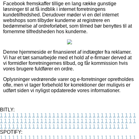
Facebook fremskaffer tillige en lang række gunstige
løsninger til at få indblik i internet forretningens
kundetilfredshed. Derudover møder vi en del internet
webshops som tilbyder kunderne at registrere en
bedømmelse af ordreforløbet, som tilmed bør benyttes til at
fornemme tilfredsheden hos kunderne.
Denne hjemmeside er finansieret af indtægter fra reklamer.
Vi har et tæt samarbejde med et hold af e-firmaer derved at
vi formidler forretningernes tilbud, og får kommission hvis
vores brugere fuldfører en ordre.
Oplysninger vedrørende varer og e-forretninger opretholdes
ofte, men vi tager forbehold for korrektioner der muligvis er
udført siden vi nyligst opdaterede vores informationer.
BITLY:
1
1
1
1
1
1
1
1
1
1
1
1
1
1
1
1
1
1
1
1
1
1
1
1
1
1
1
1
1
1
1
1
1
1
1
1
1
1
1
1
1
1
1
1
1
1
1
1
1
1
1
1
1
1
1
1
1
1
1
1
1
1
1
1
1
1
1
1
1
1
1
1
1
1
1
1
1
1
1
1
1
1
1
1
1
1
1
1
1
1
1
1
1
1
1
1
1
1
1
1
SPOTIFY:
1
1
1
1
1
1
1
1
1
1
1
1
1
1
1
1
1
1
1
1
1
1
1
1
1
1
1
1
1
1
1
1
1
1