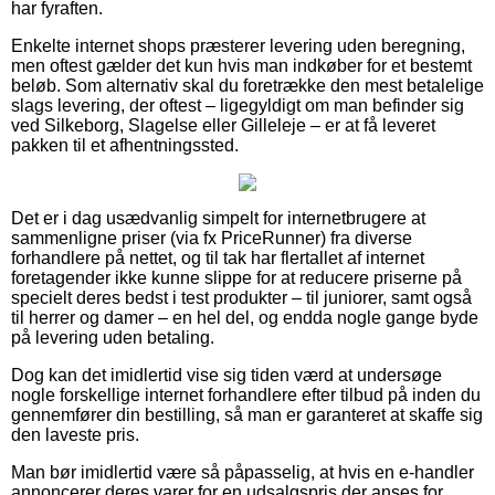
har fyraften.
Enkelte internet shops præsterer levering uden beregning,
men oftest gælder det kun hvis man indkøber for et bestemt
beløb. Som alternativ skal du foretrække den mest betalelige
slags levering, der oftest – ligegyldigt om man befinder sig
ved Silkeborg, Slagelse eller Gilleleje – er at få leveret
pakken til et afhentningssted.
Det er i dag usædvanlig simpelt for internetbrugere at
sammenligne priser (via fx PriceRunner) fra diverse
forhandlere på nettet, og til tak har flertallet af internet
foretagender ikke kunne slippe for at reducere priserne på
specielt deres bedst i test produkter – til juniorer, samt også
til herrer og damer – en hel del, og endda nogle gange byde
på levering uden betaling.
Dog kan det imidlertid vise sig tiden værd at undersøge
nogle forskellige internet forhandlere efter tilbud på inden du
gennemfører din bestilling, så man er garanteret at skaffe sig
den laveste pris.
Man bør imidlertid være så påpasselig, at hvis en e-handler
annoncerer deres varer for en udsalgspris der anses for