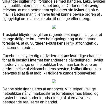
vilkår der spiller ind i forbindelse med handlen, f.eks. hvilken
byttepolitik internet selskabet bruger. Derfor er det i øvrigt
relevant, at man permanent opbevarer sin kvittering på e-
mail, således man til enhver tid vil kunne bevise ordren af ,
ligegyldigt om man skal købe til en pige eller dreng.
Trustpilot tilbyder evigt fremragende løsninger til at tyde ret
mange tidligere brugeres betragtninger og af den grund
foreslår vi, at du vurderer e-butikkens kritik af forinden du
placerer din ordre.
Facebook tilbyder dig endvidere ret ønskværdige chancer
for at få indsigt i internet forhandlerens pålidelighed. I øvrigt
møder vi mange online butikker hvor man kan levere en
bedømmelse af virksomhedens service, hvilket tilmed kan
benyttes til at få et indblik i tidligere kunders oplevelser.
Denne side finansieres af annoncer. Vi hjælper utallige
netbutikker når vi markedsfører forretningernes tilbud, og
høster honorar under forudsætning af at en af vores
besøgende realiserer en handel.