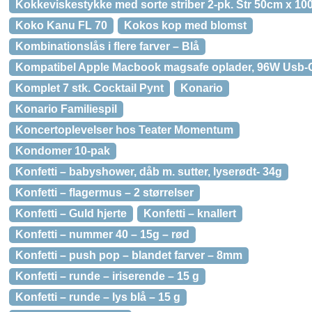
Kokkeviskestykke med sorte striber 2-pk. Str 50cm x 10
Koko Kanu FL 70
Kokos kop med blomst
Kombinationslås i flere farver – Blå
Kompatibel Apple Macbook magsafe oplader, 96W Usb-C 
Komplet 7 stk. Cocktail Pynt
Konario
Konario Familiespil
Koncertoplevelser hos Teater Momentum
Kondomer 10-pak
Konfetti – babyshower, dåb m. sutter, lyserødt- 34g
Konfetti – flagermus – 2 størrelser
Konfetti – Guld hjerte
Konfetti – knallert
Konfetti – nummer 40 – 15g – rød
Konfetti – push pop – blandet farver – 8mm
Konfetti – runde – iriserende – 15 g
Konfetti – runde – lys blå – 15 g