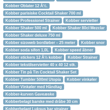
Kobber Oblater 12 Â½.
Kobber parisiske Cocktail Shaker 700 ml
Kobber Professionel Strainer
Kobber servietter
Kobber Shaker 500 ml
Kobber Shaker 80cl Mezclar
Kobber Shaker deluxe 750 ml
Kobber sizoweb bordløber – 25 meter
Kobber snor
Kobber soda sifon 1,0L
Kobber speed åbner
Kobber stickers 12 Â½ kobber
Kobber Strainer
Kobber tekstilservietter 40 x 40 12 stk.
Kobber Tin på Tin Cocktail Shaker Set
Kobber Tumbler 500ml Utopia
Kobber vinkøler
Kobber Vinkøler med Håndtag
Kobber-kurven Gaveæske
Kobberbelagt barske med dråbe 30 cm
Kobberbelagt Luksus bar strainer