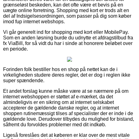
grænseløst beskeden, kan det ofte være et bevis på en
uægte online forretning. Shopping med kort er trods alt en
del af Indsigelsesordningen, som passer på dig som køber
imod fup internet webshops.
Vi går generelt ind for shopping med kort eller MobilePay.
Som en anden løsning burde du udnytte et afdragstilbud fra
fx ViaBill, for så vidt du har i sinde at honorere beløbet over
en periode.
Forinden folk bestiller hos en shop på nettet kan de i
virkeligheden studere deres regler, det er dog i reglen ikke
super spændende.
Et andet forslag kunne måske være at se nærmere på om
internet webshoppen er støttet af e-mærket, da det
almindeligvis er en sikring om at internet selskabet
accepterer de gældende danske regler, og at internet
shoppen rutinemæssigt tilses af specialister der er inde i de
gældende love. Derudover tilbydes du mulighed for bistand,
såfremt du forvoldes problemer med dit indkøb.
Ligeså foreslåes det at køberen er klar over de mest vitale