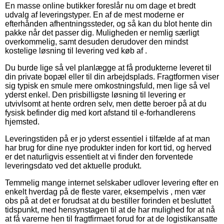
En masse online butikker foreslår nu om dage et bredt
udvalg af leveringstyper. En af de mest moderne er
efterhånden afhentningssteder, og så kan du blot hente din
pakke når det passer dig. Muligheden er nemlig særligt
overkommelig, samt desuden derudover den mindst
kostelige løsning til levering ved køb af .
Du burde lige så vel planlægge at få produkterne leveret til
din private bopæl eller til din arbejdsplads. Fragtformen viser
sig typisk en smule mere omkostningsfuld, men lige så vel
yderst enkel. Den prisbilligste løsning til levering er
utvivlsomt at hente ordren selv, men dette beroer på at du
fysisk befinder dig med kort afstand til e-forhandlerens
hjemsted.
Leveringstiden på er jo yderst essentiel i tilfælde af at man
har brug for dine nye produkter inden for kort tid, og herved
er det naturligvis essentielt at vi finder den forventede
leveringsdato ved det aktuelle produkt.
Temmelig mange internet selskaber udlover levering efter en
enkelt hverdag på de fleste varer, eksempelvis , men vær
obs på at det er forudsat at du bestiller forinden et besluttet
tidspunkt, med hensynstagen til at de har mulighed for at nå
at få varerne hen til fragtfirmaet forud for at de logistikansatte