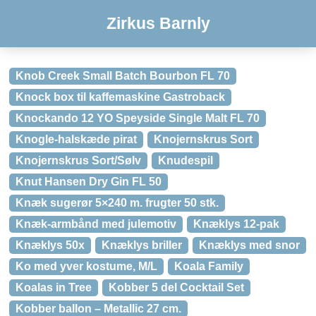
Zirkus Barnly
Knob Creek Small Batch Bourbon FL 70
Knock box til kaffemaskine Gastroback
Knockando 12 YO Speyside Single Malt FL 70
Knogle-halskæde pirat
Knojernskrus Sort
Knojernskrus Sort/Sølv
Knudespil
Knut Hansen Dry Gin FL 50
Knæk sugerør 5×240 m. frugter 50 stk.
Knæk-armbånd med julemotiv
Knæklys 12-pak
Knæklys 50x
Knæklys briller
Knæklys med snor
Ko med yver kostume, M/L
Koala Family
Koalas in Tree
Kobber 5 del Cocktail Set
Kobber ballon – Metallic 27 cm.