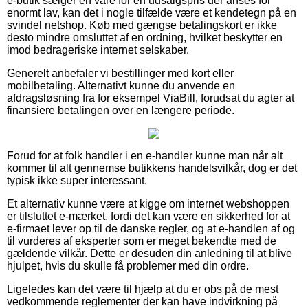
e-butik sælger en vare for en udsalgspris der anses for
enormt lav, kan det i nogle tilfælde være et kendetegn på en
svindel netshop. Køb med gængse betalingskort er ikke
desto mindre omsluttet af en ordning, hvilket beskytter en
imod bedrageriske internet selskaber.
Generelt anbefaler vi bestillinger med kort eller
mobilbetaling. Alternativt kunne du anvende en
afdragsløsning fra for eksempel ViaBill, forudsat du agter at
finansiere betalingen over en længere periode.
Forud for at folk handler i en e-handler kunne man når alt
kommer til alt gennemse butikkens handelsvilkår, dog er det
typisk ikke super interessant.
Et alternativ kunne være at kigge om internet webshoppen
er tilsluttet e-mærket, fordi det kan være en sikkerhed for at
e-firmaet lever op til de danske regler, og at e-handlen af og
til vurderes af eksperter som er meget bekendte med de
gældende vilkår. Dette er desuden din anledning til at blive
hjulpet, hvis du skulle få problemer med din ordre.
Ligeledes kan det være til hjælp at du er obs på de mest
vedkommende reglementer der kan have indvirkning på