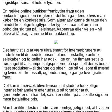
logistikpersonalet holder fyraften.
En række online butikker frembyder fragt uden
omkostninger, men i reglen er det kun gældende hvis man
køber for en konkret pris. Som alternativ kunne du tage den
mindst kostelige fragttype, der typisk – uanset om man
opholder sig tæt på Helsingør, Aabenraa eller Vejen – vil
blive at få bragt varerne til en pakkeshop.
Det har vist sig at være ultra smart for internetbrugere at
finde frem til de bedste priser i blandt forskellige online
selskaber, og følgelig har adskillige online firmaer set sig
nødsaget til at stampe salgspriserne på specielt deres bedst
i test produkter – til drenge og piger, lige så vel som til mænd
og kvinder – kolossalt, og endda nogle gange love gratis
fragt.
Det kan immervæk blive lønsomt at studere forskellige
internet forhandlere efter udsalg på forud for at du
gennemfører din handel, så du er sikker på at skaffe sig den
mest betalelige pris.
Man bør ikke desto mindre være omhyggelig med, at hvis en