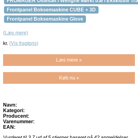
FROMAGER Ostesæt i Wenghe Mørkt træ i Eksklusiv T
Frontpanel Boksemaskine CUBE + 3D
Frontpanel Boksemaskine Glove
(Læs mere)
kr.
(Vis fragtpris)
Læs mere »
Køb nu »
Navn:
Kategori:
Producent:
Varenummer:
EAN:
Vurderet til
3.7
ud af 5 stjerner baseret på
42
anmeldelser