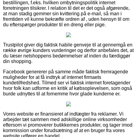
bestillingen, f.eks. hvilken ombytningspolitik internet
forretningen tilsikrer. I relation til det er det også afgørende,
at man stadig gemmer sin kvittering på e-mail, så man i
fremtiden vil kunne bekræfte ordren af , uden hensyn til om
du efterspørger produkter til en dreng eller pige.
Trustpilot giver dig faktisk habile genveje til at gennemgå en
række øvrige kunders vurderinger og derfor anbefales det, at
du læser netshoppens bedømmelser af inden du færdiggør
din shopping.
Facebook genererer på samme måde faktisk fremragende
muligheder for at få indtryk af internet firmaets
kundetilfredshed. Tilmed ser vi faktisk internet foretagender
hvor folk kan udforme en kritik af købsoplevelsen, som også
burde udnyttes til at fornemme hvor glade kunderne er.
Vores website er finansieret af indtægter fra reklamer. Vi
arbejder tæt sammen med adskillige online virksomheder
eftersom vi promoverer butikkernes produkter, og tager imod
kommission under forudsætning af at en bruger fra vores
website udfører en handel.