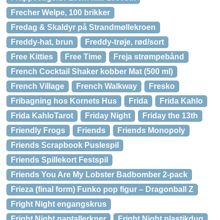
Frecher Welpe, 100 brikker
Fredag & Skaldyr på Strandmøllekroen
Freddy-hat, brun
Freddy-trøje, rød/sort
Free Kitties
Free Time
Freja strømpebånd
French Cocktail Shaker kobber Mat (500 ml)
French Village
French Walkway
Fresko
Fribagning hos Kornets Hus
Frida
Frida Kahlo
Frida KahloTarot
Friday Night
Friday the 13th
Friendly Frogs
Friends
Friends Monopoly
Friends Scrapbook Puslespil
Friends Spillekort Festspil
Friends You Are My Lobster Badbomber 2-pack
Frieza (final form) Funko pop figur – Dragonball Z
Fright Night engangskrus
Fright Night paptallerkner
Fright Night plastikdug