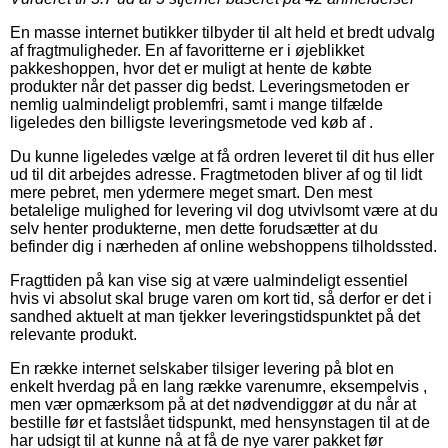
En masse internet butikker tilbyder til alt held et bredt udvalg
af fragtmuligheder. En af favoritterne er i øjeblikket
pakkeshoppen, hvor det er muligt at hente de købte
produkter når det passer dig bedst. Leveringsmetoden er
nemlig ualmindeligt problemfri, samt i mange tilfælde
ligeledes den billigste leveringsmetode ved køb af .
Du kunne ligeledes vælge at få ordren leveret til dit hus eller
ud til dit arbejdes adresse. Fragtmetoden bliver af og til lidt
mere pebret, men ydermere meget smart. Den mest
betalelige mulighed for levering vil dog utvivlsomt være at du
selv henter produkterne, men dette forudsætter at du
befinder dig i nærheden af online webshoppens tilholdssted.
Fragttiden på kan vise sig at være ualmindeligt essentiel
hvis vi absolut skal bruge varen om kort tid, så derfor er det i
sandhed aktuelt at man tjekker leveringstidspunktet på det
relevante produkt.
En række internet selskaber tilsiger levering på blot en
enkelt hverdag på en lang række varenumre, eksempelvis ,
men vær opmærksom på at det nødvendiggør at du når at
bestille før et fastslået tidspunkt, med hensynstagen til at de
har udsigt til at kunne nå at få de nye varer pakket før