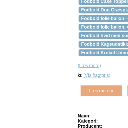
Fodbold Cake Toppe
Fodbold Dug Græsp
Fodbold folie ballon –
Fodbold folie ballon, 
Fodbold hvid med sort
Fodbold Kageudstikk
Fodbold Kroket Udend
(Læs mere)
kr.
(Vis fragtpris)
Læs mere »
Navn:
Kategori:
Producent: