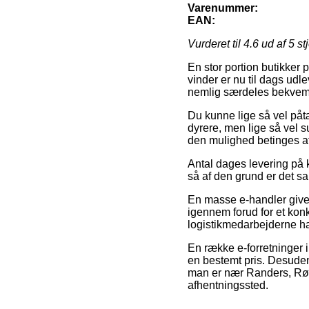
Varenummer:
EAN:
Vurderet til
4.6
ud af 5 st
En stor portion butikker 
vinder er nu til dags udl
nemlig særdeles bekvem, 
Du kunne lige så vel påtæn
dyrere, men lige så vel s
den mulighed betinges af 
Antal dages levering på 
så af den grund er det sa
En masse e-handler giver
igennem forud for et konk
logistikmedarbejderne har
En række e-forretninger i
en bestemt pris. Desuden
man er nær Randers, Rønne
afhentningssted.