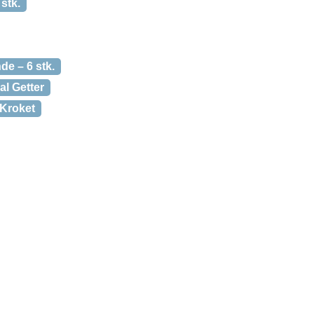
stk.
de – 6 stk.
l Getter
Kroket