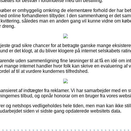
dsættes for besvær i forbindelse med din bestilling.
t køber er omhyggelig omkring de elementære forhold der har bety
hed online forhandleren tilbyder. I den sammenhæng er det samt
kvittering, således man en anden gang vil kunne vidne om købe
r dreng.
 højeste grad sikre chancer for at betragte ganske mange eksist
d er det klogt, at du bliver klogere på internet selskabets rating
arende uden sammenligning fine løsninger til at få en idé om int
r vi mange internet handler hvor folk kan skrive en evaluering af
rdel af til at vurdere kundernes tilfredshed.
sieret af indtægter fra reklamer. Vi har samarbejder med en str
ningernes tilbud, og opnår honorar om en bruger fra vores websi
r og netshops vedligeholdes hele tiden, men man kan ikke still
er udarbejdet siden vi sidste gang opdaterede websitets data.