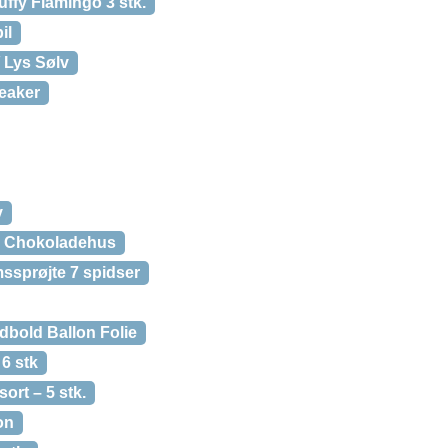
uffy Flamingo 3 stk.
il
/ Lys Sølv
eaker
v
e Chokoladehus
ssprøjte 7 spidser
dbold Ballon Folie
6 stk
ort – 5 stk.
on