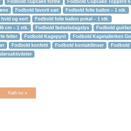
r
Fodbold cupcake forme
Fodbold Cupcake Toppers 6 
læne
Fodbold favorit sæt
Fodbold folie ballon – 1 stk.
 hvid og sort
Fodbold folie ballon pokal – 1 stk.
46 cm – 1 stk.
Fodbold fødselsdagslys
Fodbold guirlan
e felter
Fodbold Kagepynt
Fodbold Kagetallerken Goa
er
Fodbold konfetti
Fodbold kontaktlinser
Fodbold 
ørsaktiviteter
Køb nu »