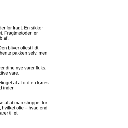
r for fragt. En sikker
det. Fragtmetoden er
 af .
n bliver oftest lidt
t hente pakken selv, men
r dine nye varer fluks,
tive vare.
inget af at ordren køres
ed inden
se af at man shopper for
 hvilket ofte – hvad end
er til et