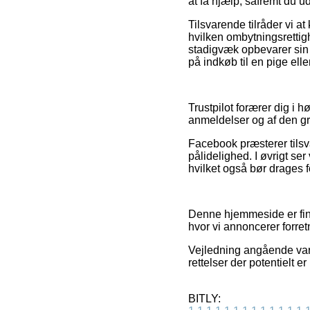
at få hjælp, såfremt du u
Tilsvarende tilråder vi a
hvilken ombytningsrettig
stadigvæk opbevarer sin 
på indkøb til en pige elle
Trustpilot forærer dig i
anmeldelser og af den grun
Facebook præsterer tilsv
pålidelighed. I øvrigt se
hvilket også bør drages fo
Denne hjemmeside er finan
hvor vi annoncerer forret
Vejledning angående vare
rettelser der potentielt 
BITLY: