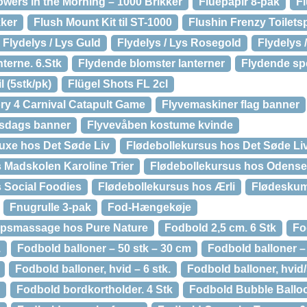
owers in the Morning – 1000 Brikker
Fluepapir 8-pak
Fl
kker
Flush Mount Kit til ST-1000
Flushin Frenzy Toiletsp
Flydelys / Lys Guld
Flydelys / Lys Rosegold
Flydelys 
terne. 6.Stk
Flydende blomster lanterner
Flydende sp
l (5stk/pk)
Flügel Shots FL 2cl
ory 4 Carnival Catapult Game
Flyvemaskiner flag banner
lsdags banner
Flyvevåben kostume kvinde
uxe hos Det Søde Liv
Flødebollekursus hos Det Søde Li
 Madskolen Karoline Trier
Flødebollekursus hos Odens
 Social Foodies
Flødebollekursus hos Ærli
Flødeskum
Fnugrulle 3-pak
Fod-Hængekøje
opsmassage hos Pure Nature
Fodbold 2,5 cm. 6 Stk
Fo
.
Fodbold balloner – 50 stk – 30 cm
Fodbold balloner – 
Fodbold balloner, hvid – 6 stk.
Fodbold balloner, hvid/s
Fodbold bordkortholder. 4 Stk
Fodbold Bubble Ballo