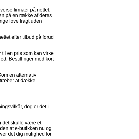
verse firmaer på nettet,
ien på en række af deres
ange love fragt uden
ttet efter tilbud på forud
til en pris som kan virke
ed. Bestillinger med kort
Som en alternativ
lstræber at dække
gsvilkår, dog er det i
i det skulle være et
uden at e-butikken nu og
ver det dig mulighed for