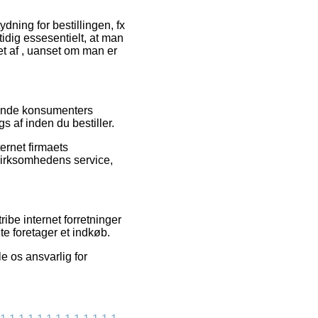
dning for bestillingen, fx
idig essesentielt, at man
t af , uanset om man er
erende konsumenters
s af inden du bestiller.
ernet firmaets
 virksomhedens service,
ibe internet forretninger
te foretager et indkøb.
e os ansvarlig for