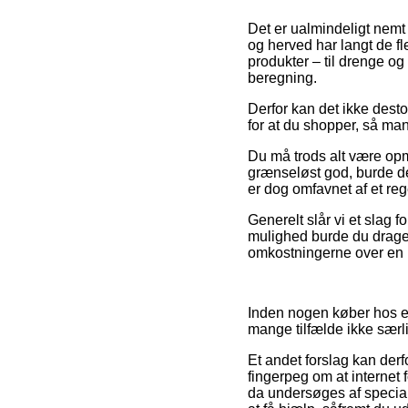
Det er ualmindeligt nemt 
og herved har langt de fl
produkter – til drenge og
beregning.
Derfor kan det ikke desto
for at du shopper, så man 
Du må trods alt være opmæ
grænseløst god, burde de
er dog omfavnet af et reg
Generelt slår vi et slag
mulighed burde du drage n
omkostningerne over en 
Inden nogen køber hos en
mange tilfælde ikke særli
Et andet forslag kan derf
fingerpeg om at internet
da undersøges af special