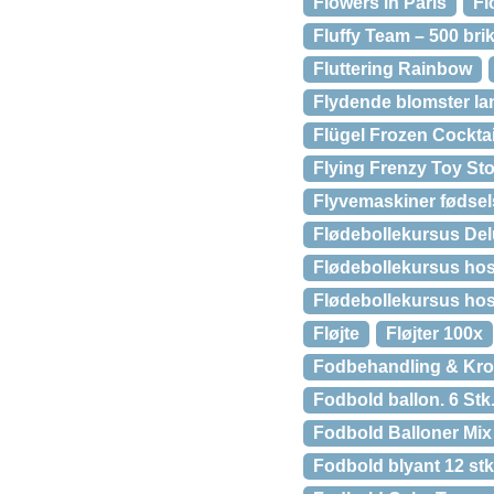
Flowers in Paris
Fl
Fluffy Team – 500 bri
Fluttering Rainbow
Flydende blomster lan
Flügel Frozen Cocktai
Flying Frenzy Toy St
Flyvemaskiner fødse
Flødebollekursus Del
Flødebollekursus hos
Flødebollekursus hos
Fløjte
Fløjter 100x
Fodbehandling & Kr
Fodbold ballon. 6 Stk
Fodbold Balloner Mix
Fodbold blyant 12 stk