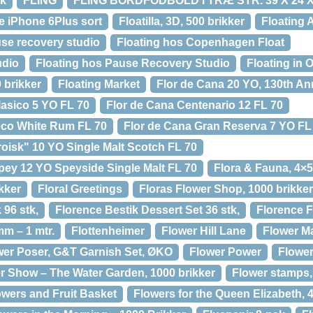
sk
FLING
FLING BORDFODBOLD I TRÆ STR. 39 X 24 X
e iPhone 6Plus sort
Floatilla, 3D, 500 brikker
Floating 
use recovery studio
Floating hos Copenhagen Float
udio
Floating hos Pause Recovery Studio
Floating in 
 brikker
Floating Market
Flor de Cana 20 YO, 130th A
lasico 5 YO FL 70
Flor de Cana Centenario 12 FL 70
eco White Rum FL 70
Flor de Cana Gran Reserva 7 YO FL
oisk" 10 YO Single Malt Scotch FL 70
pey 12 YO Speyside Single Malt FL 70
Flora & Fauna, 4×5
ikker
Floral Greetings
Floras Flower Shop, 1000 brikker
 96 stk,
Florence Bestik Dessert Set 36 stk,
Florence F
mm – 1 mtr.
Flottenheimer
Flower Hill Lane
Flower Ma
wer Poser, G&T Garnish Set, ØKO
Flower Power
Flower
r Show – The Water Garden, 1000 brikker
Flower stamps,
owers and Fruit Basket
Flowers for the Queen Elizabeth, 