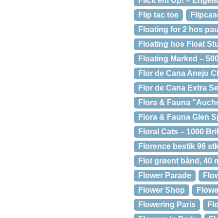
Flick'em Up! – Engel
Flip tac toe
Flipcas
Floating for 2 hos pa
Floating hos Float St
Floating Marked – 500
Flor de Cana Anejo C
Flor de Cana Extra S
Flora & Fauna "Auchr
Flora & Fauna Glen S
Floral Cats – 1000 Br
Florence bestik 96 stk
Flot grøent bånd, 40 
Flower Parade
Flo
Flower Shop
Flowe
Flowering Paris
Fl