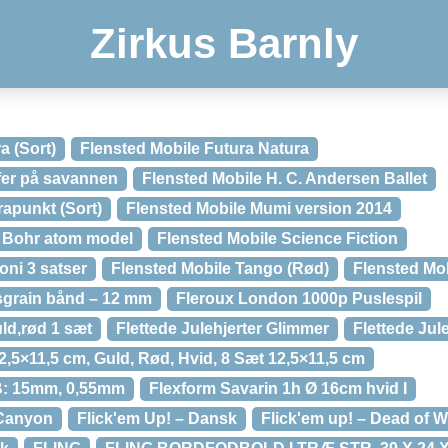
Zirkus Barnly
a (Sort)
Flensted Mobile Futura Natura
ffer på savannen
Flensted Mobile H. C. Andersen Ballet
rapunkt (Sort)
Flensted Mobile Mumi version 2014
s Bohr atom model
Flensted Mobile Science Fiction
oni 3 satser
Flensted Mobile Tango (Rød)
Flensted Mob
osgrain bånd – 12 mm
Fleroux London 1000p Puslespil
uld,rød 1 sæt
Flettede Julehjerter Glimmer
Flettede Jul
12,5×11,5 cm, Guld, Rød, Hvid, 8 Sæt 12,5×11,5 cm
– B: 15mm, 0,55mm
Flexform Savarin 1h Ø 16cm hvid I
 Canyon
Flick'em Up! – Dansk
Flick'em up! – Dead of W