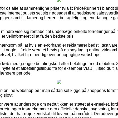
for os alle at sammenligne priser (via fx PriceRunner) i blandt di
este internet outlets set sig nødsaget til at nedskære salgsværd
 piger, samt til damer og herrer – betragteligt, og endda nogle g
 mindre vise sig rentabelt at undersøge enkelte forretninger på ne
er velinformeret til at få den bedste pris.
rksom på, at hvis en e-forhandler reklamerer bedst i test varer 
t i nogle tilfælde være et bevis på en snydagtig online virksomh
elsæt, hvilket hjælper dig overfor uoprigtige webshops.
 for køb med gængse betalingskort eller betalinger med mobilen. 
ytte af et afbetalingstilbud fra for eksempel ViaBill, ifald du ti
længere periode.
 online webshop bør man sådan set kigge på shoppens forretnin
g sjovt.
or være at undersøge om netbutikken er støttet af e-mærket, ford
 forretningen imødekommer den officielle danske lovgivning, for
ister der har nøje kendskab til lovene på området. Derudover gi