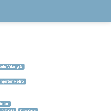
ile Viking 5
ehjerter Retro
inter