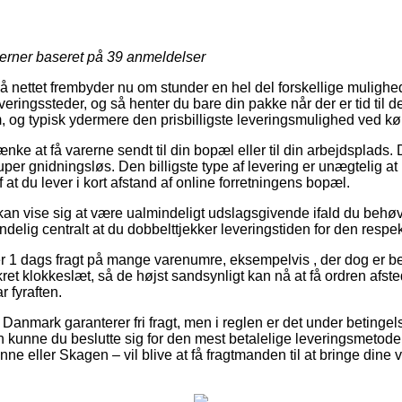
jerner baseret på
39
anmeldelser
på nettet frembyder nu om stunder en hel del forskellige mulighede
everingssteder, og så henter du bare din pakke når der er tid til 
og typisk ydermere den prisbilligste leveringsmulighed ved køb
ke at få varerne sendt til din bopæl eller til din arbejdsplads. De
uper gnidningsløs. Den billigste type af levering er unægtelig a
at du lever i kort afstand af online forretningens bopæl.
kan vise sig at være ualmindeligt udslagsgivende ifald du behøve
ndelig centralt at du dobbelttjekker leveringstiden for den respek
 1 dags fragt på mange varenumre, eksempelvis , der dog er bet
ret klokkeslæt, så de højst sandsynligt kan nå at få ordren afst
 fyraften.
 Danmark garanterer fri fragt, men i reglen er det under betingel
 kunne du beslutte sig for den mest betalelige leveringsmetode,
 eller Skagen – vil blive at få fragtmanden til at bringe dine var