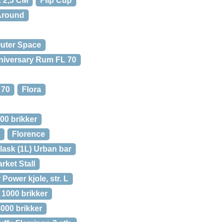
 2,5 CM
Flip Cup
Around
Outer Space
nniversary Rum FL 70
 70
Flora
00 brikker
Florence
lask (1L) Urban bar
rket Stall
 Power kjole, str. L
 1000 brikker
4000 brikker