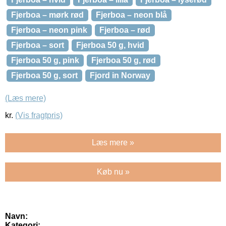
Fjerboa – mørk rød
Fjerboa – neon blå
Fjerboa – neon pink
Fjerboa – rød
Fjerboa – sort
Fjerboa 50 g, hvid
Fjerboa 50 g, pink
Fjerboa 50 g, rød
Fjerboa 50 g, sort
Fjord in Norway
(Læs mere)
kr.
(Vis fragtpris)
Læs mere »
Køb nu »
Navn:
Kategori: