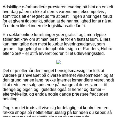
Adskillige e-forhandlere præsterer levering på blot en enkelt
hverdag på en række af deres varenumre, eksempelvis ,
som trods alt er regnet ud fra at bestillingen anbringes forud
for et givent tidspunkt, sådan at de har mulighed for at nå at
få ordren fikset inden de logistikansatte får fri.
En række online forretninger yder gratis fragt, men typisk
stiller det krav om at man bestiller for en fastsat sum. Ellers
kan man gribe den mest letkøbte leveringsudgave, som
gerne – ligegyldigt om du opholder sig nær Randers, Hobro
eller Sorø – er at få leveret ordren til et udleveringssted.
Det er jo efterhånden meget hensigtsmæssigt for folk at
vurdere prisniveauet på diverse internet virksomheder, og af
den grund har en lang række internet forhandlere været nødt
til at reducere salgspriserne på mange af deres varer – til
drenge og piger, og ligeledes også til herrer og damer –
eftertrykkeligt, og endda nogle gange præstere fragt uden
betaling.
Dog kan det trods alt vise sig fordelagtigt at kontrollere en
række shops på nettet efter udsalg på forinden du køber, så