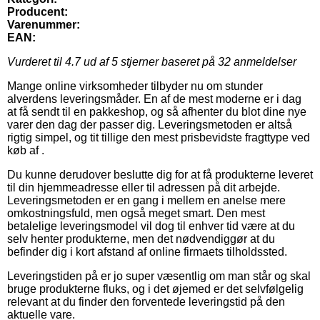
Producent:
Varenummer:
EAN:
Vurderet til
4.7
ud af 5 stjerner baseret på
32
anmeldelser
Mange online virksomheder tilbyder nu om stunder
alverdens leveringsmåder. En af de mest moderne er i dag
at få sendt til en pakkeshop, og så afhenter du blot dine nye
varer den dag der passer dig. Leveringsmetoden er altså
rigtig simpel, og tit tillige den mest prisbevidste fragttype ved
køb af .
Du kunne derudover beslutte dig for at få produkterne leveret
til din hjemmeadresse eller til adressen på dit arbejde.
Leveringsmetoden er en gang i mellem en anelse mere
omkostningsfuld, men også meget smart. Den mest
betalelige leveringsmodel vil dog til enhver tid være at du
selv henter produkterne, men det nødvendiggør at du
befinder dig i kort afstand af online firmaets tilholdssted.
Leveringstiden på er jo super væsentlig om man står og skal
bruge produkterne fluks, og i det øjemed er det selvfølgelig
relevant at du finder den forventede leveringstid på den
aktuelle vare.