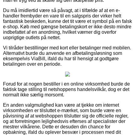
man er tryg ved at skaffe sig den skarpeste pris.
Du må imidlertid være så påvagt, at i tilfælde af at en e-
handler frembyder en vare til en salgspris der virker helt
fantastisk beskeden, kunne det tit være et symbol på en falsk
e-shop. Køb med gængse betalingskort er ikke desto mindre
indbefattet af en anordning, hvilket værner dig overfor
uoprigtige outlets på nettet.
Vi tilråder bestillinger med kort eller betalinger med mobilen.
Alternativt burde du anvende en afbetalingsløsning som
eksempelvis ViaBill, ifald du har til hensigt at godtgøre
betalingen over en periode.
Forud for at nogen bestiller i en online virksomhed burde de
faktisk tage stilling til netshoppens handelsvilkår, dog er det
normalt ikke særlig morsomt.
En anden valgmulighed kan være at tjekke om internet
virksomheden er tilsluttet e-mærket, som burde være en
påvisning af at webshoppen tilslutter sig de officielle regler,
og at forretningen lejlighedsvis efterses af specialister der
mestrer vilkårene. Dette er desuden din chance for
opbakning, ifald du oplever besvær i processen med dit