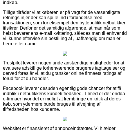
indkøb.
Tillige tilråder vi at køberen er på vagt for de væsentligste
retningslinjer der kan spille ind i forbindelse med
transaktionen, som for eksempel den byttepolitik netbutikken
tilsikrer. Derfor er det samtidig afgørende, at man når som
helst bevarer ens e-mail kvittering, således man til enhver tid
vil kunne eftervise sin bestilling af , uafhængig om man er
herre eller dame.
Trustpilot leverer nogenlunde anstændige muligheder for at
evaluere adskillige forhenværende brugeres iagttagelser og
derved foreslår vi, at du gransker online firmaets ratings af
forud for at du handler.
Facebook leverer desuden egentlig gode chancer for at få
indblik i netbutikkens kundetilfredshed. Tilmed er der endda
e-firmaer hvor det er muligt at frembringe en kritik af deres
køb, som ydermere burde bruges til afvejning af
tilfredsheden hos kunderne.
Websitet er finansieret af annonceindtægter. Vi hjælper