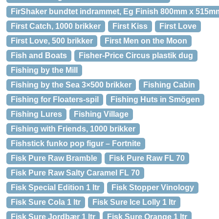
FirShaker bundtet indrammet, Eg Finish 800mm x 515m
First Catch, 1000 brikker
First Kiss
First Love
First Love, 500 brikker
First Men on the Moon
Fish and Boats
Fisher-Price Circus plastik dug
Fishing by the Mill
Fishing by the Sea 3×500 brikker
Fishing Cabin
Fishing for Floaters-spil
Fishing Huts in Smögen
Fishing Lures
Fishing Village
Fishing with Friends, 1000 brikker
Fishstick funko pop figur – Fortnite
Fisk Pure Raw Bramble
Fisk Pure Raw FL 70
Fisk Pure Raw Salty Caramel FL 70
Fisk Special Edition 1 ltr
Fisk Stopper Vinology
Fisk Sure Cola 1 ltr
Fisk Sure Ice Lolly 1 ltr
Fisk Sure Jordbær 1 ltr
Fisk Sure Orange 1 ltr