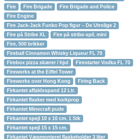
Fire
Fire Brigade
Fire Brigade and Police
Fire Engine
Fire Jack-Jack Funko Pop figur – De Utrolige 2
Fire på Stribe XL
Fire på stribe-spil, mini
Fire, 500 brikker
Fireball Cinnamon Whisky Liqueur FL 70
Firebox pizza skærer / hjul
Firestarter Vodka FL 70
Fireworks at the Eiffel Tower
Fireworks over Hong Kong
Firing Back
Firkantet affaldsspand 12 Ltr.
Firkantet flasker med korkprop
Firkantet Minecraft pude
Firkantet spejl 10 x 10 cm. 1 Stk
Firkantet spejl 15 x 15 cm.
Firkantet Vægmonteret flaskeholder 3 liter