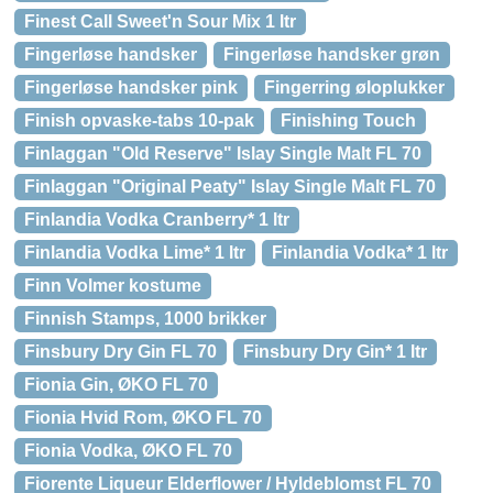
Finest Call Sweet'n Sour Mix 1 ltr
Fingerløse handsker
Fingerløse handsker grøn
Fingerløse handsker pink
Fingerring øloplukker
Finish opvaske-tabs 10-pak
Finishing Touch
Finlaggan "Old Reserve" Islay Single Malt FL 70
Finlaggan "Original Peaty" Islay Single Malt FL 70
Finlandia Vodka Cranberry* 1 ltr
Finlandia Vodka Lime* 1 ltr
Finlandia Vodka* 1 ltr
Finn Volmer kostume
Finnish Stamps, 1000 brikker
Finsbury Dry Gin FL 70
Finsbury Dry Gin* 1 ltr
Fionia Gin, ØKO FL 70
Fionia Hvid Rom, ØKO FL 70
Fionia Vodka, ØKO FL 70
Fiorente Liqueur Elderflower / Hyldeblomst FL 70