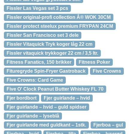
Fissler Las Vegas set 3 pcs
Fissler original-profi collection Â® WOK 30CM
Fissler protect steelux premium FRYPAN 24CM
Fissler San Francisco set 3 dele
Fissler Vitaquick Tryk koger låg 22 cm
Fissler vitaquick trykkoger 22 cm / 3,5 ltr.
Fitness Fanatics, 150 brikker
Fitness Poker
Fituregryde Spin-Fryer Gastroback
Five Crowns
Five Crowns: Card Game
Five O' Clock Peanut Butter Whiskey FL 70
Fjer bordbort
Fjer guirlande – hvid
Fjer guirlande – hvid – guld spidser
Fjer guirlande – lyseblå
Fjer guirlande med guldkant – 1stk.
Fjerboa – gul
Fjerboa – hvid
Fjerboa – lilla
Fjerboa – lyserød