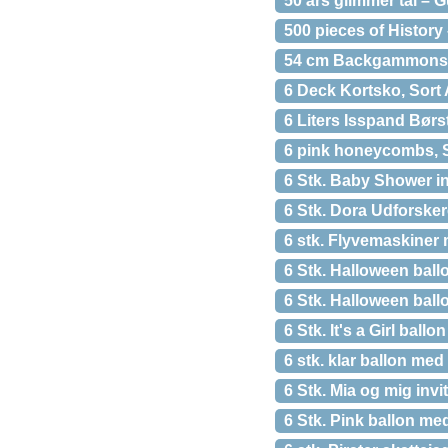
50 års glimmer tal – G
500 pieces of History
54 cm Backgammonspi
6 Deck Kortsko, Sort 
6 Liters Isspand Børs
6 pink honeycombs,
6 Stk. Baby Shower in
6 Stk. Dora Udforsker
6 stk. Flyvemaskiner
6 Stk. Halloween bal
6 Stk. Halloween bal
6 Stk. It's a Girl ballon
6 stk. klar ballon med 
6 Stk. Mia og mig invi
6 Stk. Pink ballon me