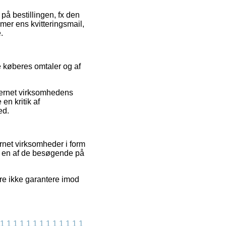
på bestillingen, fx den
mer ens kvitteringsmail,
.
de køberes omtaler og af
nternet virksomhedens
en kritik af
ed.
rnet virksomheder i form
at en af de besøgende på
rre ikke garantere imod
1
1
1
1
1
1
1
1
1
1
1
1
1