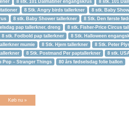
kener
8 stk. 101 Dalmatiner engangskrus
8 stk. 101 Dal
itationer
8 Stk. Angry birds tallerkner
8 stk. Baby Showe
rus
8 stk. Baby Shower tallerkner
8 Stk. Den første fø
selsdag pap tallerkner, dreng
8 stk. Fisher-Price Circus ta
8 stk. Fodbold pap tallerkner
8 Stk. Halloween engangs
tallerkner mumie
8 Stk. Hjem tallerkner
8 Stk. Peter Ply
tallerkner
8 Stk. Postmand Per paptallerkner
8 stk. USA
nko Pop – Stranger Things
80 års fødselsdag folie ballon
Køb nu »