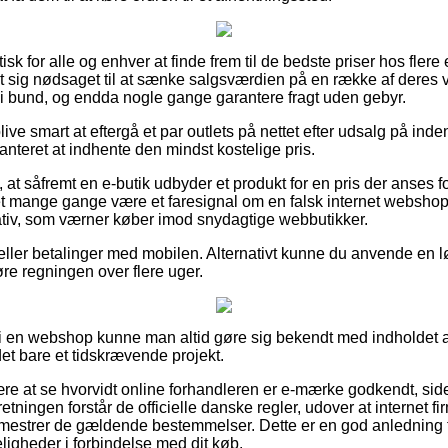
isk for alle og enhver at finde frem til de bedste priser hos flere
et sig nødsaget til at sænke salgsværdien på en række af deres v
t i bund, og endda nogle gange garantere fragt uden gebyr.
ve smart at eftergå et par outlets på nettet efter udsalg på ind
anteret at indhente den mindst kostelige pris.
 at såfremt en e-butik udbyder et produkt for en pris der anses 
t mange gange være et faresignal om en falsk internet webshop
lativ, som værner køber imod snydagtige webbutikker.
er eller betalinger med mobilen. Alternativt kunne du anvende en
øre regningen over flere uger.
er i en webshop kunne man altid gøre sig bekendt med indholdet 
 det bare et tidskrævende projekt.
være at se hvorvidt online forhandleren er e-mærke godkendt, sid
retningen forstår de officielle danske regler, udover at internet f
r mestrer de gældende bestemmelser. Dette er en god anledning til
igheder i forbindelse med dit køb.