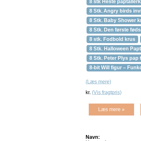
8 stk Heste paptaller
8 Stk. Angry birds inv
8 Stk. Baby Shower k
8 Stk. Den første fød
8 stk. Fodbold krus
8 Stk. Halloween Pap
8 Stk. Peter Plys pap 
8-bit Will figur – Fu
(Læs mere)
kr.
(Vis fragtpris)
Læs mere »
Navn: