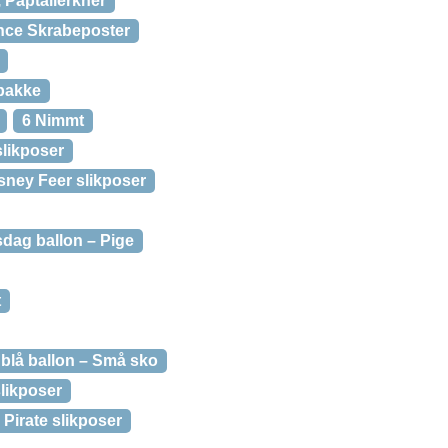
, Paptallerkner
nce Skrabeposter
pakke
6 Nimmt
slikposer
isney Feer slikposer
sdag ballon – Pige
t
 blå ballon – Små sko
slikposer
k Pirate slikposer