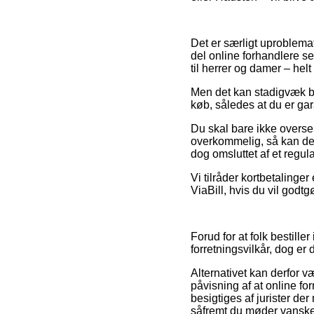
Det er særligt uproblemat
del online forhandlere s
til herrer og damer – hel
Men det kan stadigvæk bli
køb, således at du er gar
Du skal bare ikke overse,
overkommelig, så kan de
dog omsluttet af et regu
Vi tilråder kortbetaling
ViaBill, hvis du vil godtg
Forud for at folk bestill
forretningsvilkår, dog er
Alternativet kan derfor 
påvisning af at online for
besigtiges af jurister de
såfremt du møder vanskel