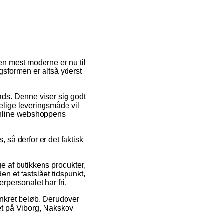
en mest moderne er nu til
gsformen er altså yderst
lads. Denne viser sig godt
elige leveringsmåde vil
 online webshoppens
 så derfor er det faktisk
 af butikkens produkter,
n et fastslået tidspunkt,
rpersonalet har fri.
konkret beløb. Derudover
æt på Viborg, Nakskov