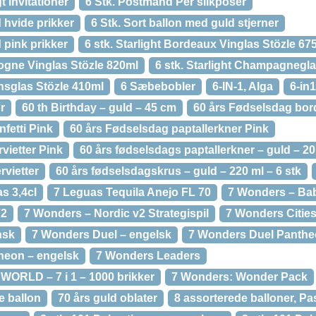
gt invitationer
6 Stk. Postmand Per slikposer
 hvide prikker
6 Stk. Sort ballon med guld stjerner
 pink prikker
6 stk. Starlight Bordeaux Vinglas Stözle 67
gogne Vinglas Stözle 820ml
6 stk. Starlight Champagnegla
insglas Stözle 410ml
6 Sæbebobler
6-IN-1, Alga
6-in
r
60 th Birthday – guld – 45 cm
60 års Fødselsdag bor
fetti Pink
60 års Fødselsdag paptallerkner Pink
vietter Pink
60 års fødselsdags paptallerkner – guld – 20
rvietter
60 års fødselsdagskrus – guld – 220 ml – 6 stk
s 3,4cl
7 Leguas Tequila Anejo FL 70
7 Wonders – Ba
V2
7 Wonders – Nordic v2 Strategispil
7 Wonders Citie
nsk
7 Wonders Duel – engelsk
7 Wonders Duel Panthe
heon – engelsk
7 Wonders Leaders
RLD – 7 i 1 – 1000 brikker
7 Wonders: Wonder Pack
e ballon
70 års guld oblater
8 assorterede balloner, Pas