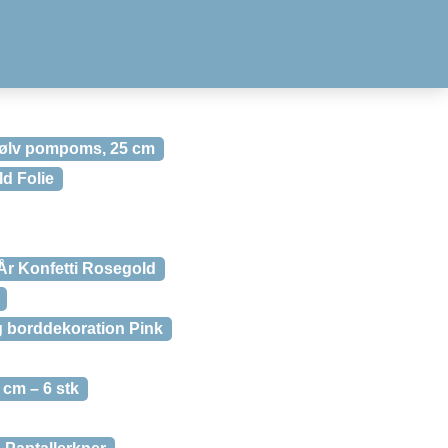
sølv pompoms, 25 cm
ld Folie
År Konfetti Rosegold
g borddekoration Pink
 cm – 6 stk