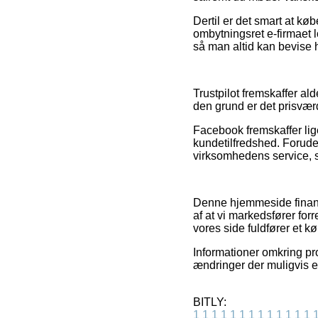
Dertil er det smart at kø
ombytningsret e-firmaet 
så man altid kan bevise 
Trustpilot fremskaffer al
den grund er det prisværd
Facebook fremskaffer lig
kundetilfredshed. Foruden 
virksomhedens service, som
Denne hjemmeside finansi
af at vi markedsfører for
vores side fuldfører et kø
Informationer omkring pro
ændringer der muligvis er
BITLY:
1
1
1
1
1
1
1
1
1
1
1
1
1