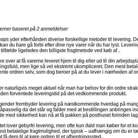
jerner baseret på
2
anmeldelser
ops yder efterhånden diverse forskellige metoder til levering. D
n du bare gå forbi efter dine nye varer når du har lyst. Leverin
tilfælde ligeledes den billigste fragtmetode ved køb af .
over at få varerne leveret hjem til dig eller ud til din arbejdsp
ngsfuld, men lige så vel ekstremt ukompliceret. Den mest betal
ente ordren selv, som dog beroer på at du lever i nærheden af
r naturligvis meget aktuel når man har behov for din ordre straks,
 den forventede leveringstid på det vedkommende produkt.
etagender frembyder levering på næstkommende hverdag på mange
asselig da det står og falder med at bestillingen anbringes inde
de med sikkerhed kan nå at få pakken på posthuset forinden lage
tet lover gebyrfri levering, men ofte kun ifald man køber for et 
t betalelige fragtmulighed, der typisk – uafhængig om du er t
t få dem til at køre ordren til et afhentningssted.