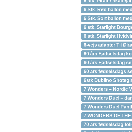
6 stk. Pirater skatteja
6 Stk. Rød ballon med
6 Stk. Sort ballon med
6 stk. Starlight Bour
6 stk. Starlight Hvidv
6-vejs adapter Til Ølrø
60 års Fødselsdag kon
60 års Fødselsdag ser
60 års fødselsdags se
6stk Dublino Shotsgla
7 Wonders – Nordic 
7 Wonders Duel – da
7 Wonders Duel Pant
7 WONDERS OF THE WO
70 års fødselsdag foli