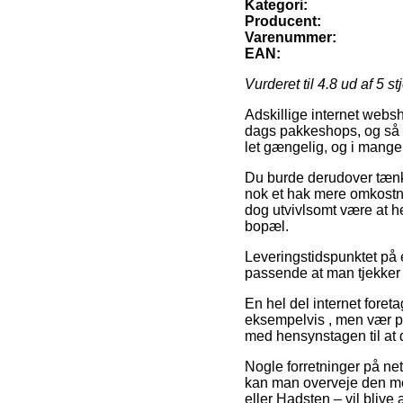
Kategori:
Producent:
Varenummer:
EAN:
Vurderet til
4.8
ud af 5 st
Adskillige internet websh
dags pakkeshops, og så ka
let gængelig, og i mange 
Du burde derudover tænke 
nok et hak mere omkostni
dog utvivlsomt være at h
bopæl.
Leveringstidspunktet på e
passende at man tjekker
En hel del internet for
eksempelvis , men vær påp
med hensynstagen til at 
Nogle forretninger på net
kan man overveje den mes
eller Hadsten – vil blive a