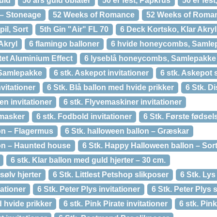
uld
50 års guld oblater
50’er fest, Papkrus
50’er fest
 – Stoneage
52 Weeks of Romance
52 Weeks of Roma
l, Sort
5th Gin "Air" FL 70
6 Deck Kortsko, Klar Akryl
Akryl
6 flamingo balloner
6 hvide honeycombs, Samle
tet Aluminium Effect
6 lyseblå honeycombs, Samlepakke
 Samlepakke
6 stk. Askepot invitationer
6 stk. Askepot 
vitationer
6 Stk. Blå ballon med hvide prikker
6 Stk. D
en invitationer
6 stk. Flyvemaskiner invitationer
 masker
6 stk. Fodbold invitationer
6 Stk. Første fødsel
lon – Flagermus
6 Stk. halloween ballon – Græskar
lon – Haunted house
6 Stk. Happy Halloween ballon – Sor
6 stk. Klar ballon med guld hjerter – 30 cm.
sølv hjerter
6 Stk. Littlest Petshop slikposer
6 Stk. Lys
tationer
6 Stk. Peter Plys invitationer
6 Stk. Peter Plys 
d hvide prikker
6 stk. Pink Pirate invitationer
6 stk. Pin