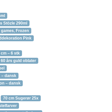
5ml
s Stözle 290ml
1 games, Frozen
ddekoration Pink
 cm – 6 stk
60 års guld oblater
bel
s – dansk
on – dansk
70 cm Sugerør 25x
telfarver