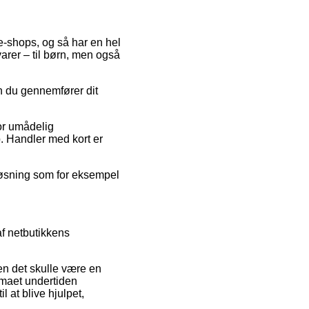
 e-shops, og så har en hel
arer – til børn, men også
en du gennemfører dit
for umådelig
. Handler med kort er
 løsning som for eksempel
af netbutikkens
en det skulle være en
irmaet undertiden
 at blive hjulpet,