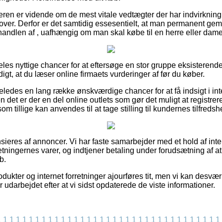
beren er vidende om de mest vitale vedtægter der har indvirkning 
lover. Derfor er det samtidig essesentielt, at man permanent gem
handlen af , uafhængig om man skal købe til en herre eller dame
deles nyttige chancer for at eftersøge en stor gruppe eksisteren
igt, at du læser online firmaets vurderinger af før du køber.
eledes en lang række ønskværdige chancer for at få indsigt i i
det er der en del online outlets som gør det muligt at registrere 
 tillige kan anvendes til at tage stilling til kundernes tilfredsh
eres af annoncer. Vi har faste samarbejder med et hold af inte
retningernes varer, og indtjener betaling under forudsætning af 
b.
dukter og internet forretninger ajourføres tit, men vi kan desvæ
 udarbejdet efter at vi sidst opdaterede de viste informationer.
1
1
1
1
1
1
1
1
1
1
1
1
1
1
1
1
1
1
1
1
1
1
1
1
1
1
1
1
1
1
1
1
1
1
1