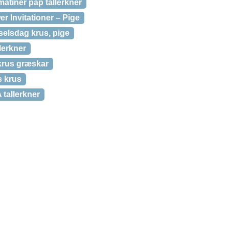
matiner pap tallerkner
r Invitationer – Pige
dselsdag krus, pige
llerkner
krus græskar
s krus
 tallerkner