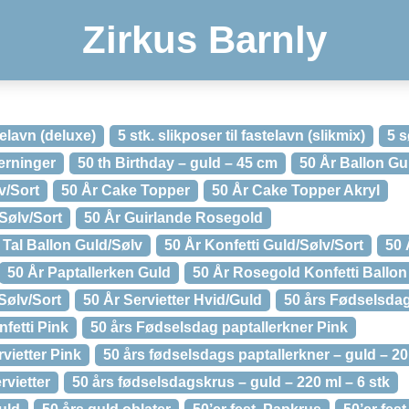
Zirkus Barnly
stelavn (deluxe)
5 stk. slikposer til fastelavn (slikmix)
5 
Terninger
50 th Birthday – guld – 45 cm
50 År Ballon Gu
v/Sort
50 År Cake Topper
50 År Cake Topper Akryl
Sølv/Sort
50 År Guirlande Rosegold
Tal Ballon Guld/Sølv
50 År Konfetti Guld/Sølv/Sort
50 
50 År Paptallerken Guld
50 År Rosegold Konfetti Ballon
Sølv/Sort
50 År Servietter Hvid/Guld
50 års Fødselsda
fetti Pink
50 års Fødselsdag paptallerkner Pink
vietter Pink
50 års fødselsdags paptallerkner – guld – 20
rvietter
50 års fødselsdagskrus – guld – 220 ml – 6 stk