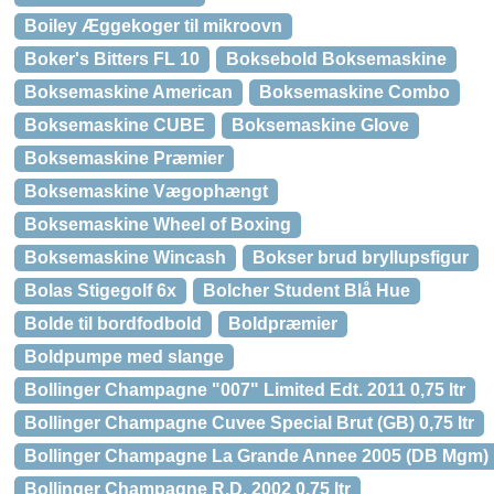
Boiley Æggekoger til mikroovn
Boker's Bitters FL 10
Boksebold Boksemaskine
Boksemaskine American
Boksemaskine Combo
Boksemaskine CUBE
Boksemaskine Glove
Boksemaskine Præmier
Boksemaskine Vægophængt
Boksemaskine Wheel of Boxing
Boksemaskine Wincash
Bokser brud bryllupsfigur
Bolas Stigegolf 6x
Bolcher Student Blå Hue
Bolde til bordfodbold
Boldpræmier
Boldpumpe med slange
Bollinger Champagne "007" Limited Edt. 2011 0,75 ltr
Bollinger Champagne Cuvee Special Brut (GB) 0,75 ltr
Bollinger Champagne La Grande Annee 2005 (DB Mgm) 
Bollinger Champagne R.D. 2002 0,75 ltr