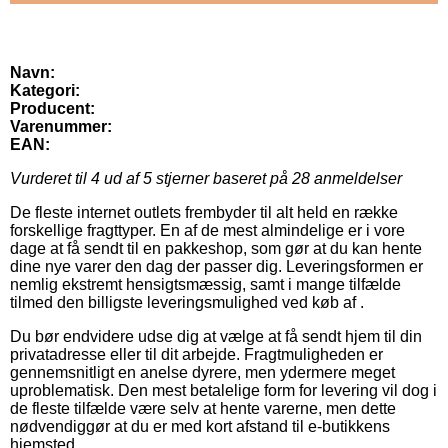
Navn:
Kategori:
Producent:
Varenummer:
EAN:
Vurderet til
4
ud af 5 stjerner baseret på
28
anmeldelser
De fleste internet outlets frembyder til alt held en række
forskellige fragttyper. En af de mest almindelige er i vore
dage at få sendt til en pakkeshop, som gør at du kan hente
dine nye varer den dag der passer dig. Leveringsformen er
nemlig ekstremt hensigtsmæssig, samt i mange tilfælde
tilmed den billigste leveringsmulighed ved køb af .
Du bør endvidere udse dig at vælge at få sendt hjem til din
privatadresse eller til dit arbejde. Fragtmuligheden er
gennemsnitligt en anelse dyrere, men ydermere meget
uproblematisk. Den mest betalelige form for levering vil dog i
de fleste tilfælde være selv at hente varerne, men dette
nødvendiggør at du er med kort afstand til e-butikkens
hjemsted.