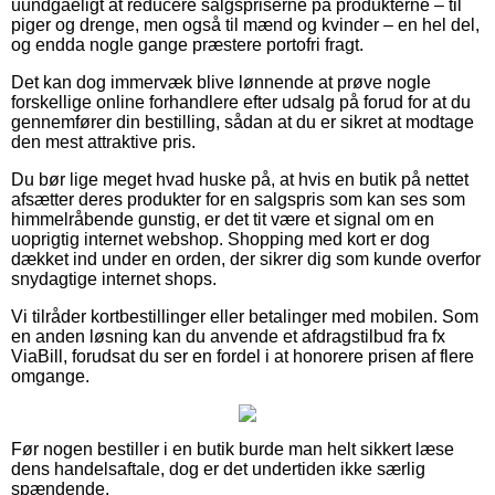
uundgåeligt at reducere salgspriserne på produkterne – til
piger og drenge, men også til mænd og kvinder – en hel del,
og endda nogle gange præstere portofri fragt.
Det kan dog immervæk blive lønnende at prøve nogle
forskellige online forhandlere efter udsalg på forud for at du
gennemfører din bestilling, sådan at du er sikret at modtage
den mest attraktive pris.
Du bør lige meget hvad huske på, at hvis en butik på nettet
afsætter deres produkter for en salgspris som kan ses som
himmelråbende gunstig, er det tit være et signal om en
uoprigtig internet webshop. Shopping med kort er dog
dækket ind under en orden, der sikrer dig som kunde overfor
snydagtige internet shops.
Vi tilråder kortbestillinger eller betalinger med mobilen. Som
en anden løsning kan du anvende et afdragstilbud fra fx
ViaBill, forudsat du ser en fordel i at honorere prisen af flere
omgange.
Før nogen bestiller i en butik burde man helt sikkert læse
dens handelsaftale, dog er det undertiden ikke særlig
spændende.