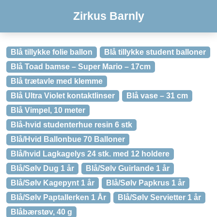
Zirkus Barnly
Blå tillykke folie ballon
Blå tillykke student balloner
Blå Toad bamse – Super Mario – 17cm
Blå trætavle med klemme
Blå Ultra Violet kontaktlinser
Blå vase – 31 cm
Blå Vimpel, 10 meter
Blå-hvid studenterhue resin 6 stk
Blå/Hvid Ballonbue 70 Balloner
Blå/hvid Lagkagelys 24 stk. med 12 holdere
Blå/Sølv Dug 1 år
Blå/Sølv Guirlande 1 år
Blå/Sølv Kagepynt 1 år
Blå/Sølv Papkrus 1 år
Blå/Sølv Paptallerken 1 År
Blå/Sølv Servietter 1 år
Blåbærstøv, 40 g