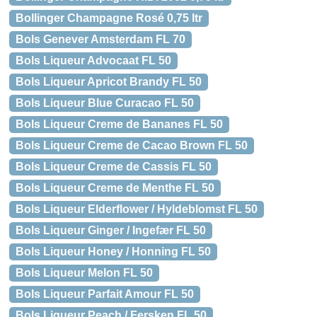
Bollinger Champagne Rosé 0,75 ltr
Bols Genever Amsterdam FL 70
Bols Liqueur Advocaat FL 50
Bols Liqueur Apricot Brandy FL 50
Bols Liqueur Blue Curacao FL 50
Bols Liqueur Creme de Bananes FL 50
Bols Liqueur Creme de Cacao Brown FL 50
Bols Liqueur Creme de Cassis FL 50
Bols Liqueur Creme de Menthe FL 50
Bols Liqueur Elderflower / Hyldeblomst FL 50
Bols Liqueur Ginger / Ingefær FL 50
Bols Liqueur Honey / Honning FL 50
Bols Liqueur Melon FL 50
Bols Liqueur Parfait Amour FL 50
Bols Liqueur Peach / Fersken FL 50