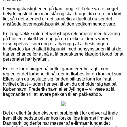
Leveringshastigheden på kan i nogle tilfælde være meget
betydningsfuld om man står og skal bruge din ordre om kort
tid, så i det øjemed er det sandelig aktuelt at du ser det
anslåede leveringstidspunkt på den vedkommende vare.
En lang række internet webshops reklamerer med levering
på blot en enkelt hverdag på en række af deres varer,
eksempelvis , som dog er afhængig af at bestillingen
fuldbyrdes før et aftalt tidspunkt, med hensynstagen til at de
har en chance for at nå at få produkterne klargjort forud for at
personalet har fyraften.
Enkelte forretninger på nettet garanterer fri fragt, men i
reglen er det forbeholdt når der indkøbes for en konkret sum.
Ellers kan du beslutte sig for den billigste form for fragt,
hvilket oftest – uden hensyn til om du opholder sig tæt på
København, Frederikshavn eller Jyllinge – vil være at få
fragtmanden til at levere pakken til en pakkeshop.
Det er efterhånden ekstremt problemfrit for enhver at finde
frem til de bedste priser hos forskellige internet firmaer i
Danmark, og derfor har masser af e-firmaer fundet det