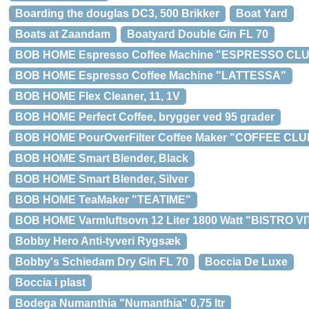
Boarding the douglas DC3, 500 Brikker
Boat Yard
Boats at Zaandam
Boatyard Double Gin FL 70
BOB HOME Espresso Coffee Machine "ESPRESSO CL
BOB HOME Espresso Coffee Machine "LATTESSA"
BOB HOME Flex Cleaner, 11, 1V
BOB HOME Perfect Coffee, brygger ved 95 grader
BOB HOME PourOverFilter Coffee Maker "COFFEE CLU
BOB HOME Smart Blender, Black
BOB HOME Smart Blender, Silver
BOB HOME TeaMaker "TEATIME"
BOB HOME Varmluftsovn 12 Liter 1800 Watt "BISTRO V
Bobby Hero Anti-tyveri Rygsæk
Bobby's Schiedam Dry Gin FL 70
Boccia De Luxe
Boccia i plast
Bodega Numanthia "Numanthia" 0,75 ltr