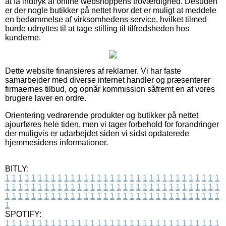
at få indtryk af online webshoppens troværdighed. Desuden
er der nogle butikker på nettet hvor det er muligt at meddele
en bedømmelse af virksomhedens service, hvilket tilmed
burde udnyttes til at tage stilling til tilfredsheden hos
kunderne.
Dette website finansieres af reklamer. Vi har faste
samarbejder med diverse internet handler og præsenterer
firmaernes tilbud, og opnår kommission såfremt en af vores
brugere laver en ordre.
Orientering vedrørende produkter og butikker på nettet
ajourføres hele tiden, men vi tager forbehold for forandringer
der muligvis er udarbejdet siden vi sidst opdaterede
hjemmesidens informationer.
BITLY:
1
1
1
1
1
1
1
1
1
1
1
1
1
1
1
1
1
1
1
1
1
1
1
1
1
1
1
1
1
1
1
1
1
1
1
1
1
1
1
1
1
1
1
1
1
1
1
1
1
1
1
1
1
1
1
1
1
1
1
1
1
1
1
1
1
1
1
1
1
1
1
1
1
1
1
1
1
1
1
1
1
1
1
1
1
1
1
1
1
1
1
1
1
1
1
1
1
1
1
1
SPOTIFY:
1
1
1
1
1
1
1
1
1
1
1
1
1
1
1
1
1
1
1
1
1
1
1
1
1
1
1
1
1
1
1
1
1