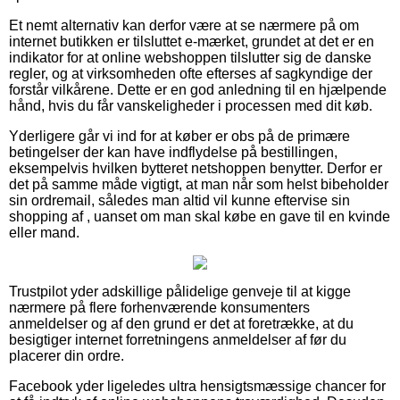
Et nemt alternativ kan derfor være at se nærmere på om
internet butikken er tilsluttet e-mærket, grundet at det er en
indikator for at online webshoppen tilslutter sig de danske
regler, og at virksomheden ofte efterses af sagkyndige der
forstår vilkårene. Dette er en god anledning til en hjælpende
hånd, hvis du får vanskeligheder i processen med dit køb.
Yderligere går vi ind for at køber er obs på de primære
betingelser der kan have indflydelse på bestillingen,
eksempelvis hvilken bytteret netshoppen benytter. Derfor er
det på samme måde vigtigt, at man når som helst bibeholder
sin ordremail, således man altid vil kunne eftervise sin
shopping af , uanset om man skal købe en gave til en kvinde
eller mand.
Trustpilot yder adskillige pålidelige genveje til at kigge
nærmere på flere forhenværende konsumenters
anmeldelser og af den grund er det at foretrække, at du
besigtiger internet forretningens anmeldelser af før du
placerer din ordre.
Facebook yder ligeledes ultra hensigtsmæssige chancer for