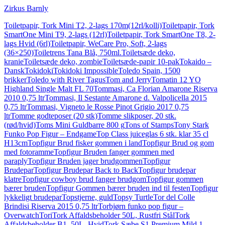
Zirkus Barnly
Toiletpapir, Tork Mini T2, 2-lags 170m(12rl/kolli)
Toiletpapir, Tork
SmartOne Mini T9, 2-lags (12rl)
Toiletpapir, Tork SmartOne T8, 2-
lags Hvid (6rl)
Toiletpapir, WeCare Pro, Soft, 2-lags
(36×250)
Toiletrens Tana Blå, 750ml.
Toiletsæde deko,
kranie
Toiletsæde deko, zombie
Toiletsæde-papir 10-pak
Tokaido –
Dansk
Tokidoki
Tokidoki Impossible
Toledo Spain, 1500
brikker
Toledo with River Tagus
Tom and Jerry
Tomatin 12 YO
Highland Single Malt FL 70
Tommasi, Ca Florian Amarone Riserva
2010 0,75 ltr
Tommasi, Il Sestante Amarone d. Valpolicella 2015
0,75 ltr
Tommasi, Vigneto le Rosse Pinot Grigio 2017 0,75
ltr
Tomme godteposer (20 stk)
Tomme slikposer, 20 stk.
(rød/hvid)
Toms Mini Guldbarre 800 g
Tons of Stamps
Tony Stark
Funko Pop Figur – Endgame
Top Class juiceglas 6 stk. klar 35 cl
H13cm
Topfigur Brud fisker gommen i land
Topfigur Brud og gom
med fotoramme
Topfigur Bruden fanger gommen med
paraply
Topfigur Bruden jager brudgommen
Topfigur
Brudepar
Topfigur Brudepar Back to Back
Topfigur brudepar
klatre
Topfigur cowboy brud fanger brudgom
Topfigur gommen
bærer bruden
Topfigur Gommen bærer bruden ind til festen
Topfigur
lykkeligt brudepar
Topstjerne, guld
Topsy Turtle
Tor del Colle
Brindisi Riserva 2015 0,75 ltr
Torbjørn funko pop figur –
Overwatch
Tori
Tork Affaldsbeholder 50L, Rustfri Stål
Tork
Affaldsbeholder B1, 50L, Hvid
Tork Sæbe S1 Premium Mild 1