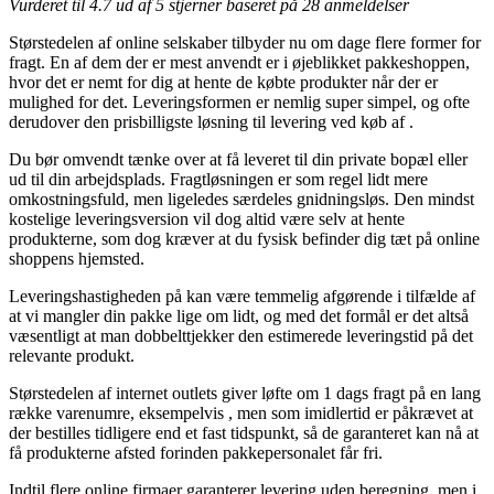
Vurderet til
4.7
ud af 5 stjerner baseret på
28
anmeldelser
Størstedelen af online selskaber tilbyder nu om dage flere former for
fragt. En af dem der er mest anvendt er i øjeblikket pakkeshoppen,
hvor det er nemt for dig at hente de købte produkter når der er
mulighed for det. Leveringsformen er nemlig super simpel, og ofte
derudover den prisbilligste løsning til levering ved køb af .
Du bør omvendt tænke over at få leveret til din private bopæl eller
ud til din arbejdsplads. Fragtløsningen er som regel lidt mere
omkostningsfuld, men ligeledes særdeles gnidningsløs. Den mindst
kostelige leveringsversion vil dog altid være selv at hente
produkterne, som dog kræver at du fysisk befinder dig tæt på online
shoppens hjemsted.
Leveringshastigheden på kan være temmelig afgørende i tilfælde af
at vi mangler din pakke lige om lidt, og med det formål er det altså
væsentligt at man dobbelttjekker den estimerede leveringstid på det
relevante produkt.
Størstedelen af internet outlets giver løfte om 1 dags fragt på en lang
række varenumre, eksempelvis , men som imidlertid er påkrævet at
der bestilles tidligere end et fast tidspunkt, så de garanteret kan nå at
få produkterne afsted forinden pakkepersonalet får fri.
Indtil flere online firmaer garanterer levering uden beregning, men i