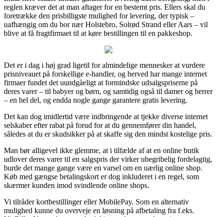
reglen kræver det at man aftager for en bestemt pris. Ellers skal du
foretrække den prisbilligste mulighed for levering, der typisk –
uafhængig om du bor nær Holstebro, Solrød Strand eller Aars – vil
blive at få fragtfirmaet til at køre bestillingen til en pakkeshop.
Det er i dag i høj grad ligetil for almindelige mennesker at vurdere
prisniveauet på forskellige e-handler, og herved har mange internet
firmaer fundet det uundgåeligt at formindske udsalgspriserne på
deres varer – til babyer og børn, og samtidig også til damer og herrer
– en hel del, og endda nogle gange garantere gratis levering.
Det kan dog imidlertid være indbringende at tjekke diverse internet
selskaber efter rabat på forud for at du gennemfører din handel,
således at du er skudsikker på at skaffe sig den mindst kostelige pris.
Man bør alligevel ikke glemme, at i tilfælde af at en online butik
udlover deres varer til en salgspris der virker ubegribelig fordelagtig,
burde det mange gange være en varsel om en uærlig online shop.
Køb med gængse betalingskort er dog inkluderet i en regel, som
skærmer kunden imod svindlende online shops.
Vi tilråder kortbestillinger eller MobilePay. Som en alternativ
mulighed kunne du overveje en løsning på afbetaling fra f.eks.