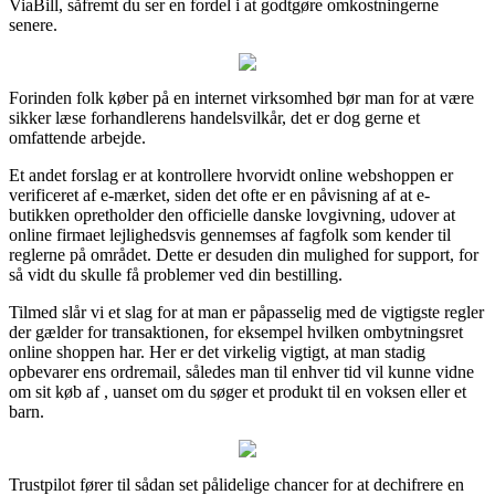
ViaBill, såfremt du ser en fordel i at godtgøre omkostningerne
senere.
Forinden folk køber på en internet virksomhed bør man for at være
sikker læse forhandlerens handelsvilkår, det er dog gerne et
omfattende arbejde.
Et andet forslag er at kontrollere hvorvidt online webshoppen er
verificeret af e-mærket, siden det ofte er en påvisning af at e-
butikken opretholder den officielle danske lovgivning, udover at
online firmaet lejlighedsvis gennemses af fagfolk som kender til
reglerne på området. Dette er desuden din mulighed for support, for
så vidt du skulle få problemer ved din bestilling.
Tilmed slår vi et slag for at man er påpasselig med de vigtigste regler
der gælder for transaktionen, for eksempel hvilken ombytningsret
online shoppen har. Her er det virkelig vigtigt, at man stadig
opbevarer ens ordremail, således man til enhver tid vil kunne vidne
om sit køb af , uanset om du søger et produkt til en voksen eller et
barn.
Trustpilot fører til sådan set pålidelige chancer for at dechifrere en