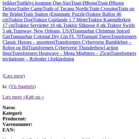
brikker
Trafiklys kostume One-Size
Tragt Ølbong
Tragt Ølbong
Deluxe
Trailer Camp
Trails of Tucana Nordic
Train Crossing
Train on
the Bridge
Train Station (Enigmatic Puzzle)
Traktor Ballon 46
cm
Traktor Dug
Traktor Guirlande 1.7 Meter
Traktor Kagetallerken
17 cm
Traktor Servietter 16 stk.
Traktor Slikpose 8 stk.
Traktor Swirls
5 stk.
Tramway, New Orleans, USA
Tranquebar Christmas Spiced
Gin
Tranquebar Colonial Dry Gin FL 70
Tranquil Tigers
Transformers
Classic Heroes – assorteret
Transformers Cyberverse Bumblebee –
Robot og Bil
Transformers Cyberverse Thunderhowl action
figur
Transformers Heatwave – Mega Mightiers – 25cm
Transformers
invitationer – Robotter i forklædning
(Læs mere)
kr.
(Vis fragtpris)
Læs mere »
Køb nu »
Navn:
Kategori:
Producent:
Varenummer:
EAN: