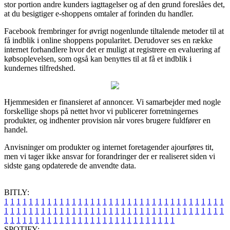
stor portion andre kunders iagttagelser og af den grund foreslåes det,
at du besigtiger e-shoppens omtaler af forinden du handler.
Facebook frembringer for øvrigt nogenlunde tiltalende metoder til at
få indblik i online shoppens popularitet. Derudover ses en række
internet forhandlere hvor det er muligt at registrere en evaluering af
købsoplevelsen, som også kan benyttes til at få et indblik i
kundernes tilfredshed.
Hjemmesiden er finansieret af annoncer. Vi samarbejder med nogle
forskellige shops på nettet hvor vi publicerer forretningernes
produkter, og indhenter provision når vores brugere fuldfører en
handel.
Anvisninger om produkter og internet foretagender ajourføres tit,
men vi tager ikke ansvar for forandringer der er realiseret siden vi
sidste gang opdaterede de anvendte data.
BITLY:
1
1
1
1
1
1
1
1
1
1
1
1
1
1
1
1
1
1
1
1
1
1
1
1
1
1
1
1
1
1
1
1
1
1
1
1
1
1
1
1
1
1
1
1
1
1
1
1
1
1
1
1
1
1
1
1
1
1
1
1
1
1
1
1
1
1
1
1
1
1
1
1
1
1
1
1
1
1
1
1
1
1
1
1
1
1
1
1
1
1
1
1
1
1
1
1
1
1
1
1
SPOTIFY: