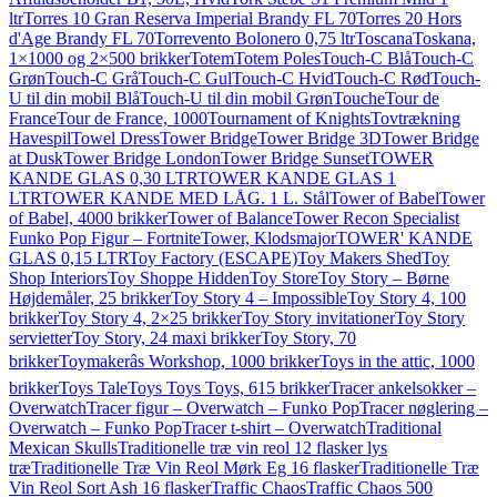
ltr
Torres 10 Gran Reserva Imperial Brandy FL 70
Torres 20 Hors
d'Age Brandy FL 70
Torrevento Bolonero 0,75 ltr
Toscana
Toskana,
1×1000 og 2×500 brikker
Totem
Totem Poles
Touch-C Blå
Touch-C
Grøn
Touch-C Grå
Touch-C Gul
Touch-C Hvid
Touch-C Rød
Touch-
U til din mobil Blå
Touch-U til din mobil Grøn
Touche
Tour de
France
Tour de France, 1000
Tournament of Knights
Tovtrækning
Havespil
Towel Dress
Tower Bridge
Tower Bridge 3D
Tower Bridge
at Dusk
Tower Bridge London
Tower Bridge Sunset
TOWER
KANDE GLAS 0,30 LTR
TOWER KANDE GLAS 1
LTR
TOWER KANDE MED LÅG. 1 L. Stål
Tower of Babel
Tower
of Babel, 4000 brikker
Tower of Balance
Tower Recon Specialist
Funko Pop Figur – Fortnite
Tower, Klodsmajor
TOWER' KANDE
GLAS 0,15 LTR
Toy Factory (ESCAPE)
Toy Makers Shed
Toy
Shop Interiors
Toy Shoppe Hidden
Toy Store
Toy Story – Børne
Højdemåler, 25 brikker
Toy Story 4 – Impossible
Toy Story 4, 100
brikker
Toy Story 4, 2×25 brikker
Toy Story invitationer
Toy Story
servietter
Toy Story, 24 maxi brikker
Toy Story, 70
brikker
Toymakerâs Workshop, 1000 brikker
Toys in the attic, 1000
brikker
Toys Tale
Toys Toys Toys, 615 brikker
Tracer ankelsokker –
Overwatch
Tracer figur – Overwatch – Funko Pop
Tracer nøglering –
Overwatch – Funko Pop
Tracer t-shirt – Overwatch
Traditional
Mexican Skulls
Traditionelle træ vin reol 12 flasker lys
træ
Traditionelle Træ Vin Reol Mørk Eg 16 flasker
Traditionelle Træ
Vin Reol Sort Ash 16 flasker
Traffic Chaos
Traffic Chaos 500