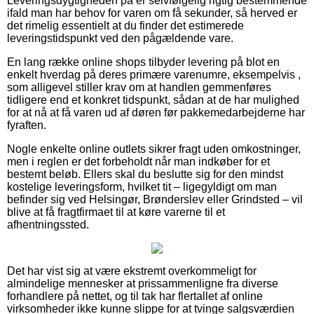
Leveringsdygtigheden på er selvfølgelig rigtig bestemmende
ifald man har behov for varen om få sekunder, så herved er
det rimelig essentielt at du finder det estimerede
leveringstidspunkt ved den pågældende vare.
En lang række online shops tilbyder levering på blot en
enkelt hverdag på deres primære varenumre, eksempelvis ,
som alligevel stiller krav om at handlen gemmenføres
tidligere end et konkret tidspunkt, sådan at de har mulighed
for at nå at få varen ud af døren før pakkemedarbejderne har
fyraften.
Nogle enkelte online outlets sikrer fragt uden omkostninger,
men i reglen er det forbeholdt når man indkøber for et
bestemt beløb. Ellers skal du beslutte sig for den mindst
kostelige leveringsform, hvilket tit – ligegyldigt om man
befinder sig ved Helsingør, Brønderslev eller Grindsted – vil
blive at få fragtfirmaet til at køre varerne til et
afhentningssted.
Det har vist sig at være ekstremt overkommeligt for
almindelige mennesker at prissammenligne fra diverse
forhandlere på nettet, og til tak har flertallet af online
virksomheder ikke kunne slippe for at tvinge salgsværdien