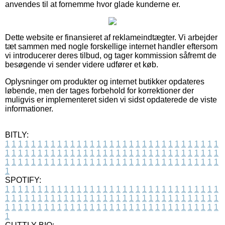
anvendes til at fornemme hvor glade kunderne er.
Dette website er finansieret af reklameindtægter. Vi arbejder
tæt sammen med nogle forskellige internet handler eftersom
vi introducerer deres tilbud, og tager kommission såfremt de
besøgende vi sender videre udfører et køb.
Oplysninger om produkter og internet butikker opdateres
løbende, men der tages forbehold for korrektioner der
muligvis er implementeret siden vi sidst opdaterede de viste
informationer.
BITLY:
1
1
1
1
1
1
1
1
1
1
1
1
1
1
1
1
1
1
1
1
1
1
1
1
1
1
1
1
1
1
1
1
1
1
1
1
1
1
1
1
1
1
1
1
1
1
1
1
1
1
1
1
1
1
1
1
1
1
1
1
1
1
1
1
1
1
1
1
1
1
1
1
1
1
1
1
1
1
1
1
1
1
1
1
1
1
1
1
1
1
1
1
1
1
1
1
1
1
1
1
SPOTIFY:
1
1
1
1
1
1
1
1
1
1
1
1
1
1
1
1
1
1
1
1
1
1
1
1
1
1
1
1
1
1
1
1
1
1
1
1
1
1
1
1
1
1
1
1
1
1
1
1
1
1
1
1
1
1
1
1
1
1
1
1
1
1
1
1
1
1
1
1
1
1
1
1
1
1
1
1
1
1
1
1
1
1
1
1
1
1
1
1
1
1
1
1
1
1
1
1
1
1
1
1