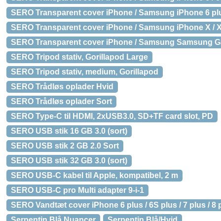
SERO Transparent cover iPhone / Samsung iPhone 6 plus /
SERO Transparent cover iPhone / Samsung iPhone X / XS
SERO Transparent cover iPhone / Samsung Samsung G
SERO Tripod stativ, Gorillapod Large
SERO Tripod stativ, medium, Gorillapod
SERO Trådløs oplader Hvid
SERO Trådløs oplader Sort
SERO Type-C til HDMI, 2xUSB3.0, SD+TF card slot, PD
SERO USB stik 16 GB 3.0 (sort)
SERO USB stik 2 GB 2.0 Sort
SERO USB stik 32 GB 3.0 (sort)
SERO USB-C kabel til Apple, kompatibel, 2 m
SERO USB-C pro Multi adapter 9-i-1
SERO Vandtæt cover iPhone 6 plus / 6S plus / 7 plus / 8 
Serpentin Blå Nuancer
Serpentin Blå/Hvid