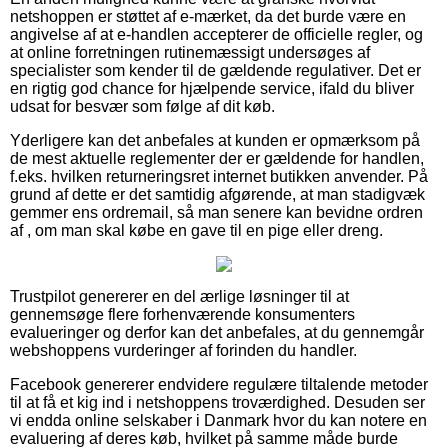
netshoppen er støttet af e-mærket, da det burde være en
angivelse af at e-handlen accepterer de officielle regler, og
at online forretningen rutinemæssigt undersøges af
specialister som kender til de gældende regulativer. Det er
en rigtig god chance for hjælpende service, ifald du bliver
udsat for besvær som følge af dit køb.
Yderligere kan det anbefales at kunden er opmærksom på
de mest aktuelle reglementer der er gældende for handlen,
f.eks. hvilken returneringsret internet butikken anvender. På
grund af dette er det samtidig afgørende, at man stadigvæk
gemmer ens ordremail, så man senere kan bevidne ordren
af , om man skal købe en gave til en pige eller dreng.
Trustpilot genererer en del ærlige løsninger til at
gennemsøge flere forhenværende konsumenters
evalueringer og derfor kan det anbefales, at du gennemgår
webshoppens vurderinger af forinden du handler.
Facebook genererer endvidere regulære tiltalende metoder
til at få et kig ind i netshoppens troværdighed. Desuden ser
vi endda online selskaber i Danmark hvor du kan notere en
evaluering af deres køb, hvilket på samme måde burde