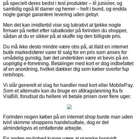
på specielt deres bedst i test produkter – til juniorer, og
samtidig også til damer og herrer – helt i bund, og endda
nogle gange garantere levering uden gebyr.
Men det kan imidlertid vise sig lukrativt at tjekke nogle
firmaer på nettet efter rabatkoder på forinden du shopper,
sådan at du er sikker på at skaffe sig den billigste pris.
Du må ikke desto mindre være obs på, at ifald en internet
butik markedsfører varer til salg for en pris som anses for
umådelig gunstig, bør det undertiden være et bevis på en
uoprigtig e-forretning. Betalinger med kort er dog indbefattet
af en anordning, hvilket dækker dig som køber overfor fup
netshops.
Vi slår generelt et slag for handler med kort eller MobilePay.
Som et alternativ kan du bruge en afdragsløsning fra fx
ViaBill, forudsat du hellere vil betale prisen over flere uger.
Forinden nogen køber på en internet shop burde man uden
tvivl skimme shoppens handelsaftale, dog er det
almindeligvis et omfattende arbejde.
En anden mulighed kunne være at granske hvorvidt