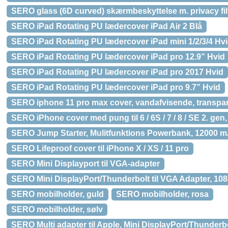
SERO glass (6D curved) skærmbeskyttelse m. privacy filt
SERO iPad Rotating PU lædercover iPad Air 2 Blå
SERO iPad Rotating PU lædercover iPad mini 1/2/3/4 Hv
SERO iPad Rotating PU lædercover iPad pro 12.9” Hvid
SERO iPad Rotating PU lædercover iPad pro 2017 Hvid
SERO iPad Rotating PU lædercover iPad pro 9.7” Hvid
SERO iphone 11 pro max cover, vandafvisende, transpa
SERO iPhone cover med pung til 6 / 6S / 7 / 8 / SE 2. gen, s
SERO Jump Starter, Mulitfunktions Powerbank, 12000 
SERO Lifeproof cover til iPhone X / XS / 11 pro
SERO Mini Displayport til VGA-adapter
SERO Mini DisplayPort/Thunderbolt til VGA Adapter, 10
SERO mobilholder, guld
SERO mobilholder, rosa
SERO mobilholder, sølv
SERO Multi adapter til Apple, Mini DisplayPort/Thunderbo