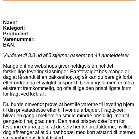
Navn:
Kategori:
Producent:
Varenummer:
EAN:
Vurderet til
3.8
ud af 5 stjerner baseret på
44
anmeldelser
Mange online webshops giver heldigvis en hel del
forskellige leveringsløsninger. Førstevalget hos mange er i
dag at få sendt til en pakkeshop, og så kan du bare gå forbi
efter ordren på et valgfrit tidspunkt. Leveringsformen er altså
ekstremt fremkommelig, og ofte tillige den prisbilligste form
for fragt ved køb af .
Du burde omvendt prøve at bestille varerne til levering hjem
til din privatadresse eller til hvor du arbejder. Fragttypen
bliver en gang i mellem en smule mindre prisbillig, men til
gengæld i høj grad nem. Den mest prisbevidste form for
levering er unægtelig at du selv henter produkterne, hvilket
dog afhænger af at du har bopæl med kort afstand til internet
virksomhedens tilholdssted.