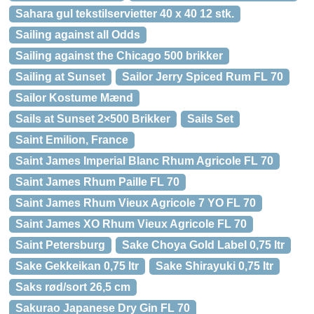
Sahara gul tekstilservietter 40 x 40 12 stk.
Sailing against all Odds
Sailing against the Chicago 500 brikker
Sailing at Sunset
Sailor Jerry Spiced Rum FL 70
Sailor Kostume Mænd
Sails at Sunset 2×500 Brikker
Sails Set
Saint Emilion, France
Saint James Imperial Blanc Rhum Agricole FL 70
Saint James Rhum Paille FL 70
Saint James Rhum Vieux Agricole 7 YO FL 70
Saint James XO Rhum Vieux Agricole FL 70
Saint Petersburg
Sake Choya Gold Label 0,75 ltr
Sake Gekkeikan 0,75 ltr
Sake Shirayuki 0,75 ltr
Saks rød/sort 26,5 cm
Sakurao Japanese Dry Gin FL 70