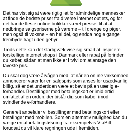
Det har vist sig at være rigtig let for almindelige mennesker
at finde de bedste priser fra diverse internet outlets, og for
det har de fleste online butikker været presset til at at
nedbringe salgspriserne på varerne – til drenge og piger,
men også til voksne – en hel del, og endda nogle gange
frembyde fragt uden gebyr.
Trods dette kan det stadigvæk vise sig smart at inspicere
forskellige internet shops i Danmark efter rabat på forinden
du køber, sådan at man ikke er i tvivl om at antage den
laveste pris.
Du skal dog være årvågen med, at når en online virksomhed
annoncerer varer for en salgspris som anses for usædvanlig
billig, så er det undertiden være et bevis på en uærlig e-
forhandler. Bestillinger med betalingskort er imidlertid
omfattet af en orden, der bistår dig som køber imod
svindlende e-forhandlere.
Generelt anbefaler vi bestillinger med betalingskort eller
betalinger med mobilen. Som en alternativ mulighed kan du
vælge en afbetalingsløsning fra eksempelvis ViaBill,
forudsat du vil klare regningen ude i fremtiden.