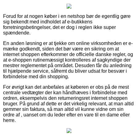
Forud for at nogen køber i en netshop bør de egentlig gøre
sig bekendt med indholdet af e-butikkens
forretningsbetingelser, det er dog i reglen ikke super
spændende.
En anden løsning er at tjekke om online virksomheden er e-
mærke godkendt, siden det bør være en sikring om at
internet shoppen efterkommer de officielle danske regler, og
at e-shoppen rutinemæssigt kontrolleres af sagkyndige der
mestrer reglementet på området. Desuden får du anledning
til hjælpende service, såfremt du bliver udsat for besvær i
forbindelse med din shopping.
For øvrigt kan det anbefales at køberen er obs på de mest
centrale vedtægter der kan håndhæves i forbindelse med
ordren, eksempelvis den returneringsret internet shoppen
bruger. På grund af dette er det virkelig relevant, at man altid
gemmer sin faktura, så man altid vil kunne vidne om sin
ordre af , uanset om du leder efter en vare til en dame eller
herre.