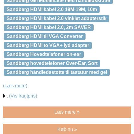
Sandberg Gel Musemåtte med håndledsstøtte
Sandberg HDMI kabel 2.0 19M-19M, 10m
Sandberg HDMI kabel 2.0 vinklet adapterstik
Sandberg HDMI kabel 2.0, 2m SAVER
Sandberg HDMI til VGA Converter
Sandberg HDMI to VGA+ lyd adapter
Sandberg Hovedtelefoner on-ear
Sandberg hovedtelefoner Over-Ear, Sort
Sandberg håndledsstøtte til tastatur med gel
(Læs mere)
kr.
(Vis fragtpris)
Læs mere »
Køb nu »