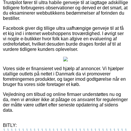
Trustpilot fører til ultra habile genveje til at iagttage adskillige
tidligere forbrugeres observationer og derved er det smart, at
du eksaminerer webbutikkens bedømmelser af forinden du
bestiller.
Facebook giver dig tillige ultra uafhængige genveje til at få
et kig ind i internet webshoppens troværdighed. I øvrigt ser
vi nogle e-butikker hvor folk kan afgive en evaluering af
ordreforløbet, hvilket desuden burde drages fordel af til at
vurdere tidligere kunders oplevelser.
Vores side er finansieret ved hjælp af annoncer. Vi hjælper
utallige outlets på nettet i Danmark da vi promoverer
forretningernes produkter, og tager imod godtgørelse når en
bruger fra vores side foretager et køb.
Vejledning om tilbud og online firmaer understøttes nu og
da, men vi ønsker ikke at påtage os ansvaret for reguleringer
der måtte være udført efter seneste opdatering af sidens
data.
BITLY:
1
1
1
1
1
1
1
1
1
1
1
1
1
1
1
1
1
1
1
1
1
1
1
1
1
1
1
1
1
1
1
1
1