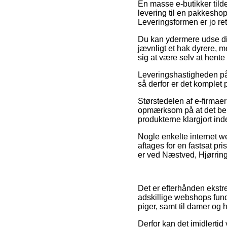
En masse e-butikker tilde
levering til en pakkeshop,
Leveringsformen er jo ret
Du kan ydermere udse dig
jævnligt et hak dyrere, m
sig at være selv at hente
Leveringshastigheden på 
så derfor er det komplet 
Størstedelen af e-firmae
opmærksom på at det beroe
produkterne klargjort ind
Nogle enkelte internet we
aftages for en fastsat pr
er ved Næstved, Hjørring 
Det er efterhånden ekstrem
adskillige webshops fund
piger, samt til damer og 
Derfor kan det imidlertid 