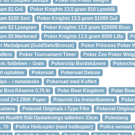
r for Couples Sexspil
Poker Ho Poker Weight
ram $1 Grå
Poker Knights 13,5 gram $10 Lyseblå
ram $100 Sort
Poker Knights 13,5 gram $1000 Gul
ram $2 Lysegrøn
Poker Knights 13,5 gram $25000 Brun
ram $5 Mørkerød
Poker Knights 13,5 gram $500 Lilla
Po
r Medaljesæt (Guld/Sølv/Bronze)
Poker Princess Poker 
illere
Poker Tournament Timer
Poker Zoo Poker Weig
m. foldeben – Grøn
Pokerchip Bordskånere
Pokerchi
t oplukker
Pokersæt
Pokersæt Deluxe
ps – i metalæske
Pokersæt med Kuffert
Brut Réserve 0,75 ltr
Polar Bear Kingdom
Polar Bear
roid 2×3 ZINK Paper
Polaroid Go Instantkamera
Polar
tkamera
Polaroid Originals i-Type Film
Polaroid Origina
et Rustfrit Stål Opdæknings tallerken 33cm
Polestang
L 70
Police Helicopter (med helikopter)
Police woman h