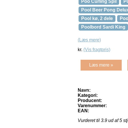
Poo Curling Spil
P
Pool Beer Pong Delu
Pool kø, 2 dele
Poo
Poolbord Sardi King
(Læs mere)
kr.
(Vis fragtpris)
Læs mere »
Navn:
Kategori:
Producent:
Varenummer:
EAN:
Vurderet til
3.9
ud af 5 st