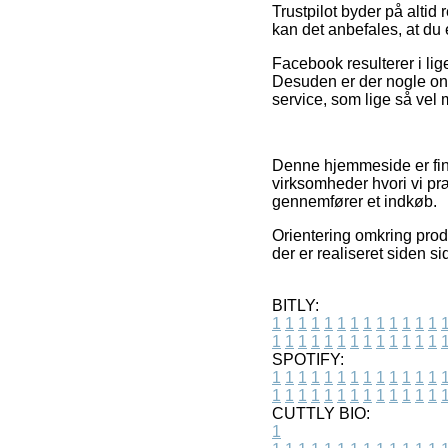
Trustpilot byder på alti
kan det anbefales, at du e
Facebook resulterer i lig
Desuden er der nogle onl
service, som lige så vel 
Denne hjemmeside er fin
virksomheder hvori vi pr
gennemfører et indkøb.
Orientering omkring prod
der er realiseret siden s
BITLY:
1
1
1
1
1
1
1
1
1
1
1
1
1
1
1
1
1
1
1
1
1
1
1
1
1
1
SPOTIFY:
1
1
1
1
1
1
1
1
1
1
1
1
1
1
1
1
1
1
1
1
1
1
1
1
1
1
CUTTLY BIO:
1