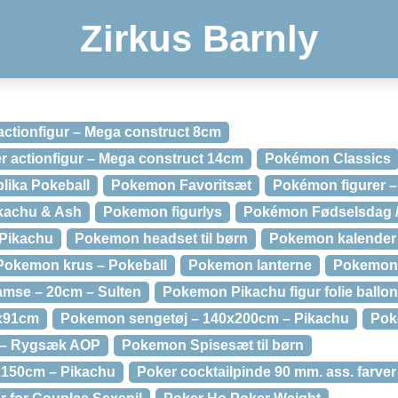
Zirkus Barnly
ctionfigur – Mega construct 8cm
actionfigur – Mega construct 14cm
Pokémon Classics
lika Pokeball
Pokemon Favoritsæt
Pokémon figurer – 
ikachu & Ash
Pokemon figurlys
Pokémon Fødselsdag /
Pikachu
Pokemon headset til børn
Pokemon kalender 
Pokemon krus – Pokeball
Pokemon lanterne
Pokemon 
mse – 20cm – Sulten
Pokemon Pikachu figur folie ballon
1x91cm
Pokemon sengetøj – 140x200cm – Pikachu
Pok
 – Rygsæk AOP
Pokemon Spisesæt til børn
150cm – Pikachu
Poker cocktailpinde 90 mm. ass. farver 