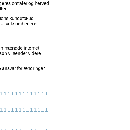
ugeres omtaler og herved
ler.
hedens kundefokus.
e af virksomhedens
 en mængde internet
son vi sender videre
e ansvar for ændringer
1
1
1
1
1
1
1
1
1
1
1
1
1
1
1
1
1
1
1
1
1
1
1
1
1
1