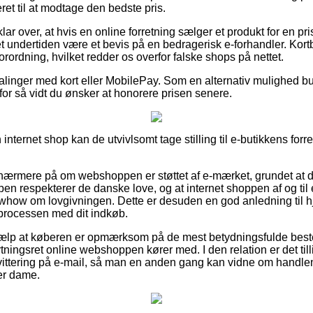
ret til at modtage den bedste pris.
lar over, at hvis en online forretning sælger et produkt for en p
et undertiden være et bevis på en bedragerisk e-forhandler. Kort
orordning, hvilket redder os overfor falske shops på nettet.
talinger med kort eller MobilePay. Som en alternativ mulighed 
, for så vidt du ønsker at honorere prisen senere.
nternet shop kan de utvivlsomt tage stilling til e-butikkens forre
nærmere på om webshoppen er støttet af e-mærket, grundet at de
n respekterer de danske love, og at internet shoppen af og til 
how om lovgivningen. Dette er desuden en god anledning til hj
 processen med dit indkøb.
 hjælp at køberen er opmærksom på de mest betydningsfulde bes
tningsret online webshoppen kører med. I den relation er det til
ittering på e-mail, så man en anden gang kan vidne om handlen
ler dame.