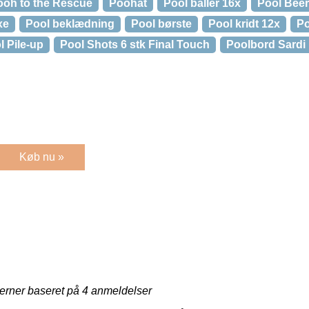
ooh to the Rescue
Poohat
Pool baller 16x
Pool Bee
xe
Pool beklædning
Pool børste
Pool kridt 12x
Po
l Pile-up
Pool Shots 6 stk Final Touch
Poolbord Sardi
Køb nu »
jerner baseret på
4
anmeldelser