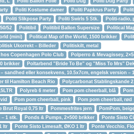
nd, L
Politi Ballon Folie
Politi Dug
Politi Dug Party
arty
Politi Kostume damer
Politi Papkrus Party
Poli
Politi Slikpose Party
Politi Swirls 5 Stk.
Politi-radio, 
 50/52
Politibil
Politibil Ballon Supersize
Political Ma
orld (mini)
Political Map of the World, 1500 brikker
Poli
olitisk Ukorrekt – Billeder
Politiskilt, metal
ag hos Copenhagen Polo Club
Polperro & Mevagissey, 2×5
0 brikker
Poltarbend "Bride To Be" og "Miss To Mrs" De
l – sandhed eller konsekvens, 10.5x7cm, engelsk version – 1
r til Hamilton Beach Rio
Polycarbonat Stablingskande 2.
,5LTR
Polyreb 6 meter
Pom pom cheerball, blå
Pom 
vid
Pom pom cheerball, pink
Pom pom cheerball, rød
rut Royal 0,75 ltr
Pommesfrites jern
PomPom, beige,
– 1 stk.
Ponds & Pumps, 2×500 brikker
Ponte Sisto Cit
 ltr
Ponte Sisto Limesaft, ØKO 1 ltr
Ponte Vecchio, Flor