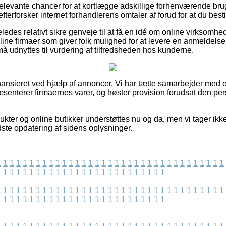
d relevante chancer for at kortlægge adskillige forhenværende br
fterforsker internet forhandlerens omtaler af forud for at du bestil
eledes relativt sikre genveje til at få en idé om online virksom
ine firmaer som giver folk mulighed for at levere en anmeldels
må udnyttes til vurdering af tilfredsheden hos kunderne.
ansieret ved hjælp af annoncer. Vi har tætte samarbejder med
æsenterer firmaernes varer, og høster provision forudsat den per
ukter og online butikker understøttes nu og da, men vi tager ikk
idste opdatering af sidens oplysninger.
1
1
1
1
1
1
1
1
1
1
1
1
1
1
1
1
1
1
1
1
1
1
1
1
1
1
1
1
1
1
1
1
1
1
1
1
1
1
1
1
1
1
1
1
1
1
1
1
1
1
1
1
1
1
1
1
1
1
1
1
1
1
1
1
1
1
1
1
1
1
1
1
1
1
1
1
1
1
1
1
1
1
1
1
1
1
1
1
1
1
1
1
1
1
1
1
1
1
1
1
1
1
1
1
1
1
1
1
1
1
1
1
1
1
1
1
1
1
1
1
1
1