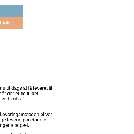
Link
 til dags at få leveret til
r der er tid til det.
t ved køb af
e. Leveringsmetoden bliver
lige leveringsmetode er
ningens bopæl.