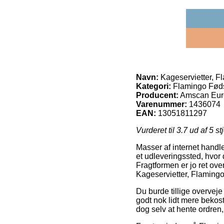
Navn:
Kageservietter, F
Kategori:
Flamingo Fød
Producent:
Amscan Eur
Varenummer:
1436074
EAN:
13051811297
Vurderet til
3.7
ud af 5 st
Masser af internet handler
et udleveringssted, hvor d
Fragtformen er jo ret ove
Kageservietter, Flamingo
Du burde tillige overveje
godt nok lidt mere bekos
dog selv at hente ordren,