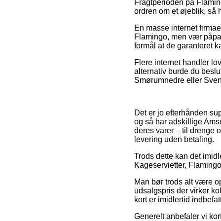
Fragtperioden på Flamin
ordren om et øjeblik, så h
En masse internet firmae
Flamingo, men vær påpass
formål at de garanteret k
Flere internet handler lo
alternativ burde du beslu
Smørumnedre eller Svenstru
Det er jo efterhånden su
og så har adskillige Am
deres varer – til drenge 
levering uden betaling.
Trods dette kan det imidle
Kageservietter, Flamingo 
Man bør trods alt være op
udsalgspris der virker ko
kort er imidlertid indbef
Generelt anbefaler vi kor