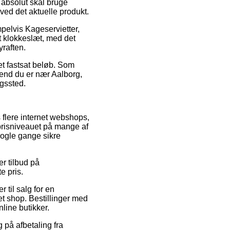
absolut skal bruge
 ved det aktuelle produkt.
pelvis Kageservietter,
t klokkeslæt, med det
yraften.
 et fastsat beløb. Som
d end du er nær Aalborg,
ngssted.
 flere internet webshops,
prisniveauet på mange af
 nogle gange sikre
er tilbud på
e pris.
 til salg for en
et shop. Bestillinger med
nline butikker.
 på afbetaling fra