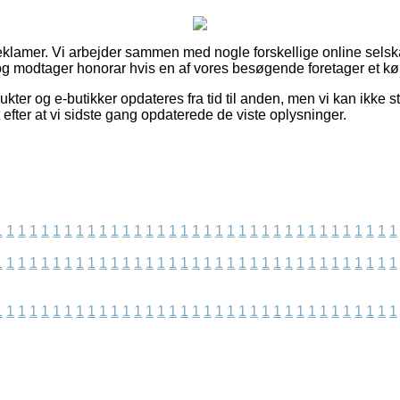
reklamer. Vi arbejder sammen med nogle forskellige online selska
g modtager honorar hvis en af vores besøgende foretager et kø
ter og e-butikker opdateres fra tid til anden, men vi kan ikke sti
t efter at vi sidste gang opdaterede de viste oplysninger.
1
1
1
1
1
1
1
1
1
1
1
1
1
1
1
1
1
1
1
1
1
1
1
1
1
1
1
1
1
1
1
1
1
1
1
1
1
1
1
1
1
1
1
1
1
1
1
1
1
1
1
1
1
1
1
1
1
1
1
1
1
1
1
1
1
1
1
1
1
1
1
1
1
1
1
1
1
1
1
1
1
1
1
1
1
1
1
1
1
1
1
1
1
1
1
1
1
1
1
1
1
1
1
1
1