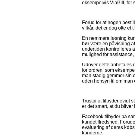
eksempelvis ViaBill, for s
Forud for at nogen besti
vilkår, det er dog ofte et
En nemmere løsning kunne
bør være en påvisning af
undertiden kontrolleres 
mulighed for assistance, 
Udover dette anbefales d
for ordren, som eksempelv
man stadig gemmer sin ord
uden hensyn til om man er
Trustpilot tilbyder evigt
er det smart, at du blive
Facebook tilbyder på sam
kundetilfredshed. Forude
evaluering af deres købs
kunderne.