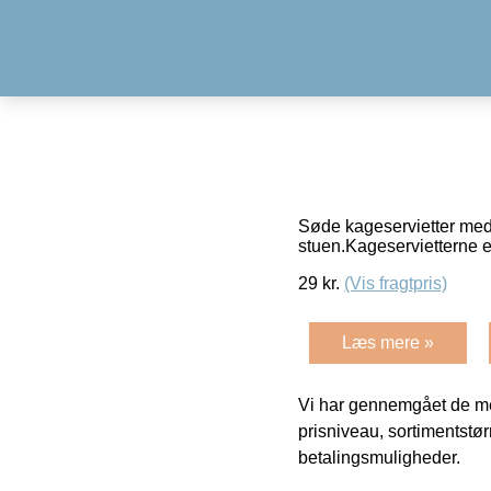
Søde kageservietter med f
stuen.Kageservietterne e
29
kr.
(Vis fragtpris)
Læs mere »
Vi har gennemgået de mes
prisniveau, sortimentstø
betalingsmuligheder.