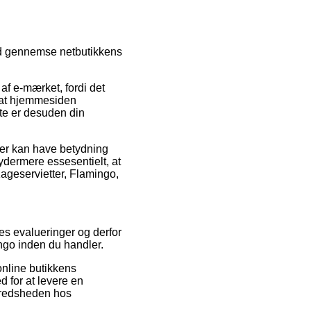
tid gennemse netbutikkens
af e-mærket, fordi det
n at hjemmesiden
te er desuden din
der kan have betydning
 ydermere essesentielt, at
Kageservietter, Flamingo,
es evalueringer og derfor
ingo inden du handler.
online butikkens
 for at levere en
lfredsheden hos