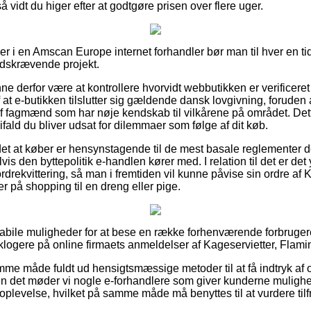
å vidt du higer efter at godtgøre prisen over flere uger.
ller i en Amscan Europe internet forhandler bør man til hver en 
 tidskrævende projekt.
 derfor være at kontrollere hvorvidt webbutikken er verificeret 
 at e-butikken tilslutter sig gældende dansk lovgivning, forude
af fagmænd som har nøje kendskab til vilkårene på området. Det
ifald du bliver udsat for dilemmaer som følge af dit køb.
et at køber er hensynstagende til de mest basale reglementer 
is den byttepolitik e-handlen kører med. I relation til det er det
rekvittering, så man i fremtiden vil kunne påvise sin ordre af 
 på shopping til en dreng eller pige.
 stabile muligheder for at bese en række forhenværende forbruger
r klogere på online firmaets anmeldelser af Kageservietter, Flam
me måde fuldt ud hensigtsmæssige metoder til at få indtryk af 
n det møder vi nogle e-forhandlere som giver kunderne mulighed
oplevelse, hvilket på samme måde må benyttes til at vurdere ti