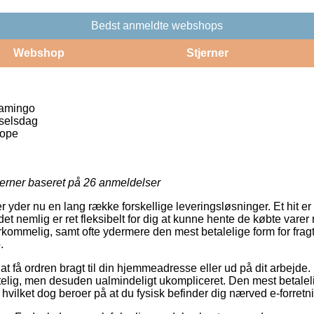
Bedst anmeldte webshops
Webshop
Stjerner
lamingo
selsdag
ope
jerner baseret på
26
anmeldelser
 yder nu en lang række forskellige leveringsløsninger. Et hit er nu
et nemlig er ret fleksibelt for dig at kunne hente de købte varer nå
rkommelig, samt ofte ydermere den mest betalelige form for frag
.
 at få ordren bragt til din hjemmeadresse eller ud på dit arbejd
telig, men desuden ualmindeligt ukompliceret. Den mest betale
 hvilket dog beroer på at du fysisk befinder dig nærved e-forret