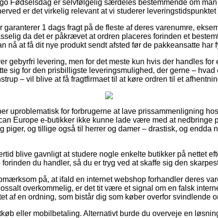
go Fødselsdag er selvfølgelig særdeles bestemmende om man 
erved er det virkelig relevant at vi studerer leveringstidspunktet
r garanterer 1 dags fragt på de fleste af deres varenumre, eksem
elig da det er påkrævet at ordren placeres forinden et bestem
an nå at få dit nye produkt sendt afsted før de pakkeansatte har f
ver gebyrfri levering, men for det meste kun hvis der handles for
tte sig for den prisbilligste leveringsmulighed, der gerne – hva
p – vil blive at få fragtfirmaet til at køre ordren til et afhentni
per uproblematisk for forbrugerne at lave prissammenligning hos
scan Europe e-butikker ikke kunne lade være med at nedbringe 
og piger, og tillige også til herrer og damer – drastisk, og endda
rtid blive gavnligt at studere nogle enkelte butikker på nettet eft
forinden du handler, så du er tryg ved at skaffe sig den skarpest
mærksom på, at ifald en internet webshop forhandler deres varer
lossalt overkommelig, er det tit være et signal om en falsk intern
attet af en ordning, som bistår dig som køber overfor svindlende o
tkøb eller mobilbetaling. Alternativt burde du overveje en løsning