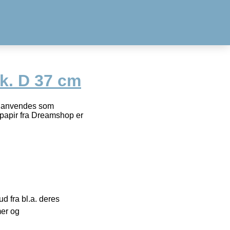
k. D 37 cm
n anvendes som
gepapir fra Dreamshop er
 fra bl.a. deres
mer og