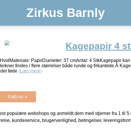
Zirkus Barnly
Kagepapir 4 st
HvidMateriale: PapirDiameter: 37 cmAntal: 4 StkKagepapir ka
lerkner findes i flere størrelser både runde og firkantede.Â Ka
r det føde
(Læs mere)
Køb nu »
t populære webshops og anmeldt dem med stjerner fra 1 til 5 ud
rrelse, kundeservice, brugervenlighed, betingelser, leveringsfor