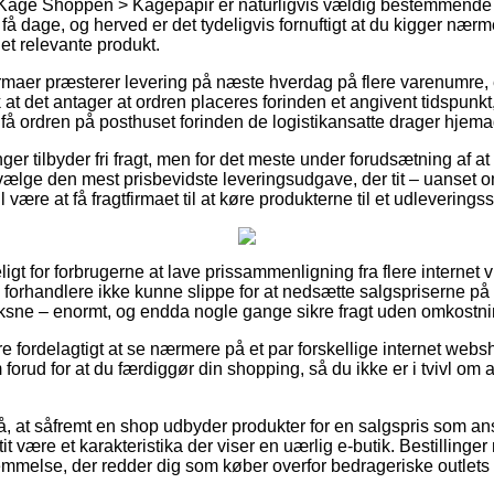
 Kage Shoppen > Kagepapir er naturligvis vældig bestemmende 
 få dage, og herved er det tydeligvis fornuftigt at du kigger nær
det relevante produkt.
 firmaer præsterer levering på næste hverdag på flere varenumr
at det antager at ordren placeres forinden et angivent tidspunkt
få ordren på posthuset forinden de logistikansatte drager hjema
ninger tilbyder fri fragt, men for det meste under forudsætning af a
dvælge den mest prisbevidste leveringsudgave, der tit – uanset 
l være at få fragtfirmaet til at køre produkterne til et udleveringss
eligt for forbrugerne at lave prissammenligning fra flere interne
forhandlere ikke kunne slippe for at nedsætte salgspriserne på 
oksne – enormt, og endda nogle gange sikre fragt uden omkostni
e fordelagtigt at se nærmere på et par forskellige internet webs
forud for at du færdiggør din shopping, så du ikke er i tvivl om a
, at såfremt en shop udbyder produkter for en salgspris som an
tit være et karakteristika der viser en uærlig e-butik. Bestillinger 
emmelse, der redder dig som køber overfor bedrageriske outlets 