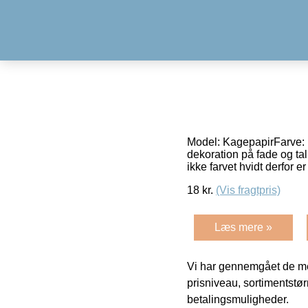
Model: KagepapirFarve: 
dekoration på fade og tal
ikke farvet hvidt derfor e
18
kr.
(Vis fragtpris)
Læs mere »
Vi har gennemgået de mes
prisniveau, sortimentstø
betalingsmuligheder.