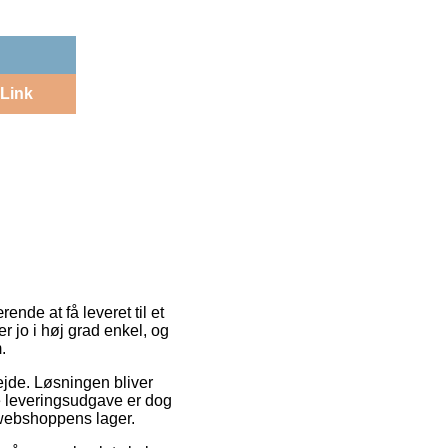
Link
ende at få leveret til et
r jo i høj grad enkel, og
.
bejde. Løsningen bliver
e leveringsudgave er dog
t webshoppens lager.