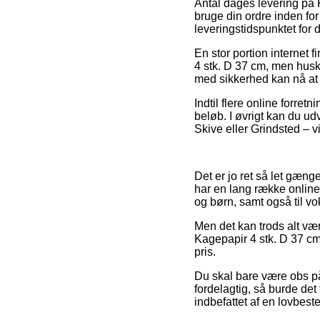
Antal dages levering på
bruge din ordre inden for
leveringstidspunktet for 
En stor portion internet
4 stk. D 37 cm, men husk 
med sikkerhed kan nå at 
Indtil flere online forret
beløb. I øvrigt kan du u
Skive eller Grindsted – vi
Det er jo ret så let gæng
har en lang række online 
og børn, samt også til v
Men det kan trods alt vær
Kagepapir 4 stk. D 37 cm 
pris.
Du skal bare være obs på
fordelagtig, så burde det 
indbefattet af en lovbest