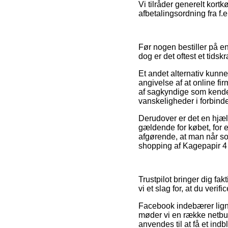
Vi tilråder generelt kor
afbetalingsordning fra f.
Før nogen bestiller på e
dog er det oftest et tids
Et andet alternativ kun
angivelse af at online fi
af sagkyndige som kender
vanskeligheder i forbinde
Derudover er det en hjæ
gældende for købet, for e
afgørende, at man når so
shopping af Kagepapir 4 s
Trustpilot bringer dig fa
vi et slag for, at du veri
Facebook indebærer ligne
møder vi en række netbut
anvendes til at få et indb