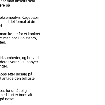
når man absolut skal
mere på
e, eksempelvis Kagepapir
, med det formål at de
d.
t man køber for et konkret
om man bor i Holstebro,
ted.
t virksomheder, og herved
deres varer – til babyer
nger.
hops efter udsalg på
t antage den billigste
ses for umådelig
med kort er trods alt
på nettet.