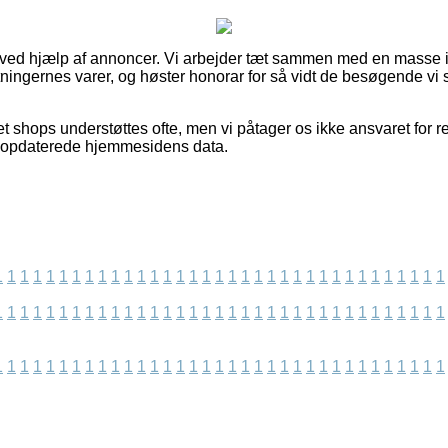
t ved hjælp af annoncer. Vi arbejder tæt sammen med en masse i
tningernes varer, og høster honorar for så vidt de besøgende vi 
t shops understøttes ofte, men vi påtager os ikke ansvaret for ret
st opdaterede hjemmesidens data.
1
1
1
1
1
1
1
1
1
1
1
1
1
1
1
1
1
1
1
1
1
1
1
1
1
1
1
1
1
1
1
1
1
1
1
1
1
1
1
1
1
1
1
1
1
1
1
1
1
1
1
1
1
1
1
1
1
1
1
1
1
1
1
1
1
1
1
1
1
1
1
1
1
1
1
1
1
1
1
1
1
1
1
1
1
1
1
1
1
1
1
1
1
1
1
1
1
1
1
1
1
1
1
1
1