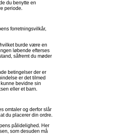
rde du benytte en
re periode.
ens forretningsvilkår,
hvilket burde være en
tningen løbende efterses
istand, såfremt du møder
e betingelser der er
bindelse er det tilmed
l kunne bevidne sin
sen eller et barn.
s omtaler og derfor slår
 at du placerer din ordre.
ppens pålidelighed. Her
velsen, som desuden må