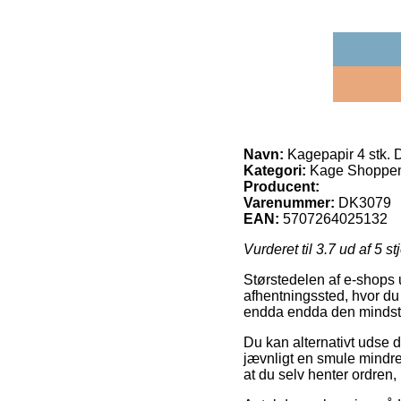
Navn:
Kagepapir 4 stk. 
Kategori:
Kage Shoppen
Producent:
Varenummer:
DK3079
EAN:
5707264025132
Vurderet til
3.7
ud af 5 st
Størstedelen af e-shops ud
afhentningssted, hvor du 
endda endda den mindst 
Du kan alternativt udse d
jævnligt en smule mindre
at du selv henter ordren,