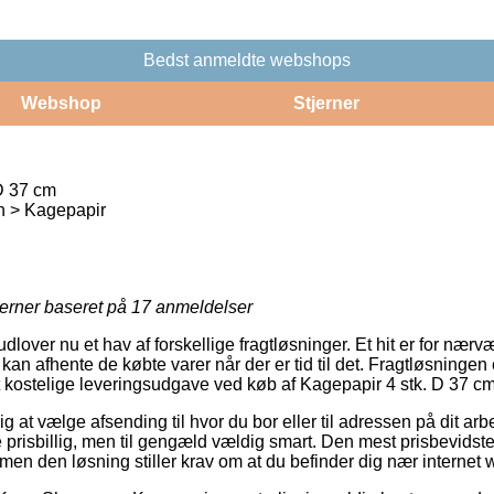
Bedst anmeldte webshops
Webshop
Stjerner
D 37 cm
 > Kagepapir
jerner baseret på
17
anmeldelser
lover nu et hav af forskellige fragtløsninger. Et hit er for nærvær
kan afhente de købte varer når der er tid til det. Fragtløsningen e
kostelige leveringsudgave ved køb af Kagepapir 4 stk. D 37 cm
ig at vælge afsending til hvor du bor eller til adressen på dit ar
 prisbillig, men til gengæld vældig smart. Den mest prisbevidst
 men den løsning stiller krav om at du befinder dig nær interne