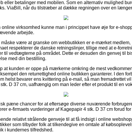
tkøb eller betalinger med mobilen. Som en alternativ mulighed bu
eks. ViaBill, når du tilstræber at dække regningen over en længe
n online virksomhed kunne man i princippet have øje for e-shopp
krævende arbejde.
ne måske være at granske om webbutikken er e-mærket medlem, 
rmaet respekterer de danske retningslinjer, tillige med at e-forre
 til vedtægterne på området. Dette er desuden din genvej til b
lse med din bestilling.
lp at kunden er oppe på mærkerne omkring de mest vedkommend
ksempel den returrettighed online butikken garanterer. I den for
m helst bevarer ens kvittering på e-mail, så man fremadrettet vi
tk. D 37 cm, uafhængig om man leder efter et produkt til en vok
ktisk pæne chancer for at eftersøge diverse nuværende forbrugere
ficerer e-firmaets vurderinger af Kagepapir 4 stk. D 37 cm forud for
nde relativt strålende genveje til at få indsigt i online websho
ikker som tilbyder folk at tilkendegive en omtale af købsople
lik i kundernes tilfredshed.