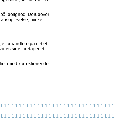
 pålidelighed. Derudover
købsoplevelse, hvilket
ige forhandlere på nettet
ores side foretager et
ier imod korrektioner der
1
1
1
1
1
1
1
1
1
1
1
1
1
1
1
1
1
1
1
1
1
1
1
1
1
1
1
1
1
1
1
1
1
1
1
1
1
1
1
1
1
1
1
1
1
1
1
1
1
1
1
1
1
1
1
1
1
1
1
1
1
1