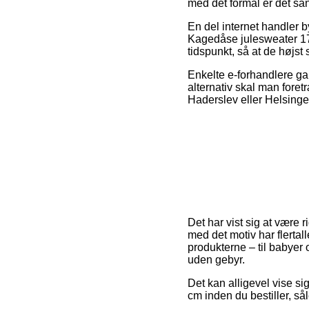
med det formål er det sa
En del internet handler
Kagedåse julesweater 17 
tidspunkt, så at de højst
Enkelte e-forhandlere gar
alternativ skal man foret
Haderslev eller Helsinge –
Det har vist sig at være ri
med det motiv har flerta
produkterne – til babyer
uden gebyr.
Det kan alligevel vise s
cm inden du bestiller, såle