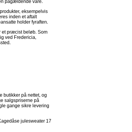
den pågældende vare.
produkter, eksempelvis
es inden et aftalt
ansatte holder fyraften.
or et præcist beløb. Som
ig ved Fredericia,
ssted.
re butikker på nettet, og
ge salgspriserne på
gle gange sikre levering
å Kagedåse julesweater 17