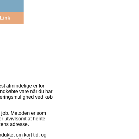
Link
st almindelige er for
indkøbte vare når du har
leveringsmulighed ved køb
på job. Metoden er som
er utvivlsomt at hente
kens adresse.
duktet om kort tid, og