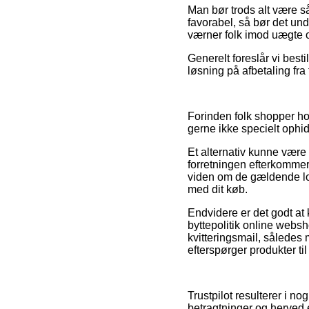
Man bør trods alt være så
favorabel, så bør det und
værner folk imod uægte o
Generelt foreslår vi best
løsning på afbetaling fra 
Forinden folk shopper hos
gerne ikke specielt ophi
Et alternativ kunne være 
forretningen efterkomme
viden om de gældende love
med dit køb.
Endvidere er det godt at 
byttepolitik online webs
kvitteringsmail, således
efterspørger produkter til
Trustpilot resulterer i n
betragtninger og herved e