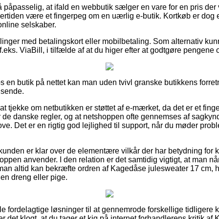
 påpasselig, at ifald en webbutik sælger en vare for en pris der 
ertiden være et fingerpeg om en uærlig e-butik. Kortkøb er dog e
nline selskaber.
illinger med betalingskort eller mobilbetaling. Som alternativ ku
f.eks. ViaBill, i tilfælde af at du higer efter at godtgøre pengene 
 en butik på nettet kan man uden tvivl granske butikkens forretn
dsende.
at tjekke om netbutikken er støttet af e-mærket, da det er et fing
r de danske regler, og at netshoppen ofte gennemses af sagky
. Det er en rigtig god lejlighed til support, når du møder probl
kunden er klar over de elementære vilkår der har betydning for k
hoppen anvender. I den relation er det samtidig vigtigt, at man 
 man altid kan bekræfte ordren af Kagedåse julesweater 17 cm,
 en dreng eller pige.
ogle fordelagtige løsninger til at gennemrode forskellige tidliger
r det klogt, at du tager et kig på internet forhandlerens kritik 