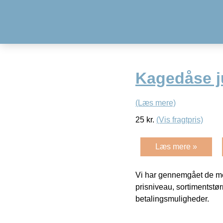
Kagedåse j
(Læs mere)
25
kr.
(Vis fragtpris)
Læs mere »
Vi har gennemgået de mes
prisniveau, sortimentstø
betalingsmuligheder.