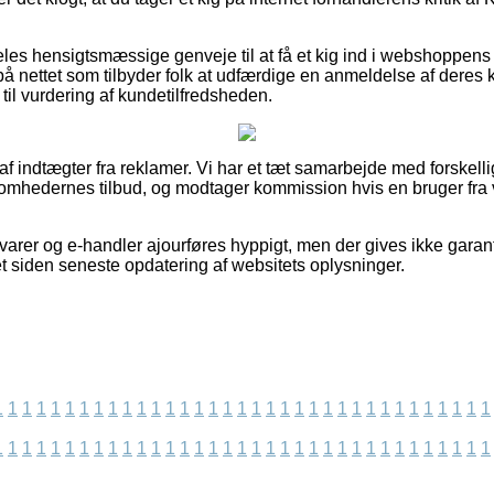
es hensigtsmæssige genveje til at få et kig ind i webshoppens
 på nettet som tilbyder folk at udfærdige en anmeldelse af deres 
 til vurdering af kundetilfredsheden.
 af indtægter fra reklamer. Vi har et tæt samarbejde med forskell
ksomhedernes tilbud, og modtager kommission hvis en bruger fra v
arer og e-handler ajourføres hyppigt, men der gives ikke garant
t siden seneste opdatering af websitets oplysninger.
1
1
1
1
1
1
1
1
1
1
1
1
1
1
1
1
1
1
1
1
1
1
1
1
1
1
1
1
1
1
1
1
1
1
1
1
1
1
1
1
1
1
1
1
1
1
1
1
1
1
1
1
1
1
1
1
1
1
1
1
1
1
1
1
1
1
1
1
1
1