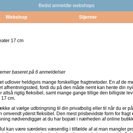
Bedst anmeldte webshops
Webshop
Stjerner
ater 17 cm
jerner baseret på
6
anmeldelser
tet udlover heldigvis mange forskellige fragtmetoder. En af de me
et afhentningssted, fordi du på den måde nemt kan hente din ny
 altså rigtig fleksibel, samt mange gange tillige den billigste 
 17 cm.
ke at vælge udbringning til din privatbolig eller til når du er 
n omvendt yderst fleksibel. Den mest prisbevidste form for fragt 
sning nødvendiggør at du har bopæl i nærheden af online butik
ul kan være særdeles væsentlig i tilfælde af at man mangler pro