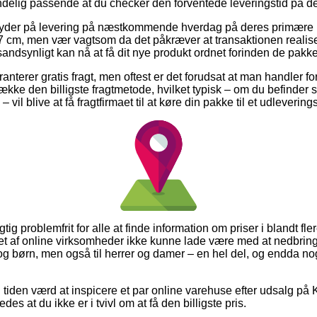
ndelig passende at du checker den forventede leveringstid på 
 byder på levering på næstkommende hverdag på deres primære 
cm, men vær vagtsom da det påkræver at transaktionen realiser
 sandsynligt kan nå at få dit nye produkt ordnet forinden de pakke
anterer gratis fragt, men oftest er det forudsat at man handler f
række den billigste fragtmetode, hvilket typisk – om du befinder s
 vil blive at få fragtfirmaet til at køre din pakke til et udlevering
gtig problemfrit for alle at finde information om priser i blandt fle
llet af online virksomheder ikke kunne lade være med at nedbrin
 og børn, men også til herrer og damer – en hel del, og endda no
ig tiden værd at inspicere et par online varehuse efter udsalg p
des at du ikke er i tvivl om at få den billigste pris.