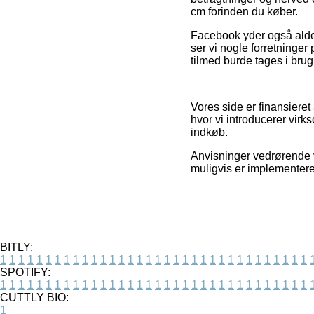
cm forinden du køber.
Facebook yder også aldel
ser vi nogle forretninger
tilmed burde tages i brug
Vores side er finansieret
hvor vi introducerer vir
indkøb.
Anvisninger vedrørende v
muligvis er implementere
BITLY:
1
1
1
1
1
1
1
1
1
1
1
1
1
1
1
1
1
1
1
1
1
1
1
1
1
1
1
1
1
1
1
1
1
1
SPOTIFY:
1
1
1
1
1
1
1
1
1
1
1
1
1
1
1
1
1
1
1
1
1
1
1
1
1
1
1
1
1
1
1
1
1
1
CUTTLY BIO:
1