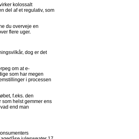
virker kolossalt
n del af et regulativ, som
nne du overveje en
over flere uger.
ingsvilkår, dog er det
erpeg om at e-
ndige som har megen
emstillinger i processen
øbet, f.eks. den
når som helst gemmer ens
 hvad end man
e konsumenters
af Kagedåse julesweater 17