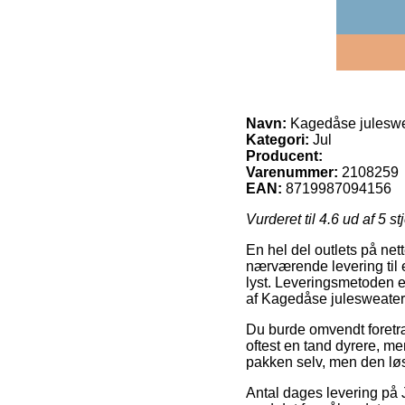
Navn:
Kagedåse juleswe
Kategori:
Jul
Producent:
Varenummer:
2108259
EAN:
8719987094156
Vurderet til
4.6
ud af 5 st
En hel del outlets på net
nærværende levering til 
lyst. Leveringsmetoden er
af Kagedåse julesweater
Du burde omvendt foretræk
oftest en tand dyrere, me
pakken selv, men den lø
Antal dages levering på J