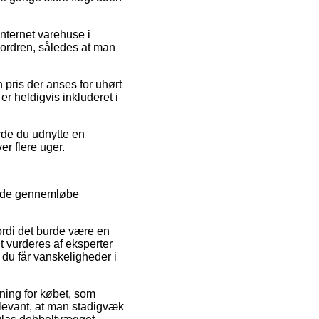
nternet varehuse i
 ordren, således at man
 pris der anses for uhørt
er heldigvis inkluderet i
rde du udnytte en
er flere uger.
side gennemløbe
ordi det burde være en
gt vurderes af eksperter
 du får vanskeligheder i
dning for købet, som
elevant, at man stadigvæk