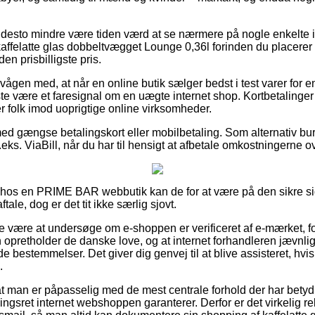
 desto mindre være tiden værd at se nærmere på nogle enkelte i
kaffelatte glas dobbeltvægget Lounge 0,36l forinden du placerer
den prisbilligste pris.
vågen med, at når en online butik sælger bedst i test varer for en
ste være et faresignal om en uægte internet shop. Kortbetalinger 
r folk imod uoprigtige online virksomheder.
 med gængse betalingskort eller mobilbetaling. Som alternativ bu
eks. ViaBill, når du har til hensigt at afbetale omkostningerne ov
er hos en PRIME BAR webbutik kan de for at være på den sikre 
ale, dog er det tit ikke særlig sjovt.
e være at undersøge om e-shoppen er verificeret af e-mærket, f
en opretholder de danske love, og at internet forhandleren jævnli
e bestemmelser. Det giver dig genvej til at blive assisteret, hvis
.
 at man er påpasselig med de mest centrale forhold der har bety
gsret internet webshoppen garanterer. Derfor er det virkelig r