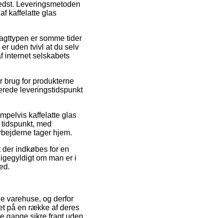
bedst. Leveringsmetoden
f kaffelatte glas
Fragttypen er somme tider
er uden tvivl at du selv
f internet selskabets
r brug for produkterne
erede leveringstidspunkt
pelvis kaffelatte glas
t tidspunkt, med
arbejderne tager hjem.
 der indkøbes for en
 ligegyldigt om man er i
ted.
ne varehuse, og derfor
et på en række af deres
le gange sikre fragt uden