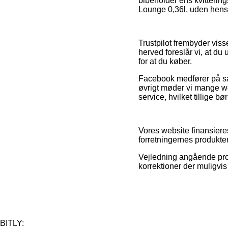
bibeholder ens kvitterin
Lounge 0,36l, uden hensyn
Trustpilot frembyder vis
herved foreslår vi, at d
for at du køber.
Facebook medfører på sam
øvrigt møder vi mange w
service, hvilket tillige bø
Vores website finansiere
forretningernes produkter
Vejledning angående prod
korrektioner der muligvis
BITLY: