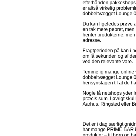
efterhånden pakkeshops, 
er altså virkelig problem
dobbeltvægget Lounge 0
Du kan ligeledes prøve at
en tak mere pebret, men d
henter produkterne, men d
adresse.
Fragtperioden på kan i n
om få sekunder, og af de
ved den relevante vare.
Temmelig mange online w
dobbeltvægget Lounge 0,36
hensynstagen til at de ha
Nogle få netshops yder l
præcis sum. I øvrigt skull
Aarhus, Ringsted eller Bra
Det er i dag særligt gnid
har mange PRIME BAR int
produkter – til børn og 