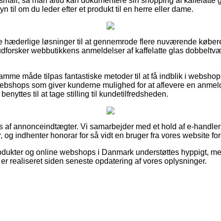
gsmail, så man altid kan dokumentere sin shopping af kaffelatte
 til om du leder efter et produkt til en herre eller dame.
se hæderlige løsninger til at gennemrode flere nuværende købe
u udforsker webbutikkens anmeldelser af kaffelatte glas dobbelt
me måde tilpas fantastiske metoder til at få indblik i webshop
ebshops som giver kunderne mulighed for at aflevere en anmel
r benyttes til at tage stilling til kundetilfredsheden.
s af annonceindtægter. Vi samarbejder med et hold af e-handler i
, og indhenter honorar for så vidt en bruger fra vores website fo
ukter og online webshops i Danmark understøttes hyppigt, men 
 er realiseret siden seneste opdatering af vores oplysninger.