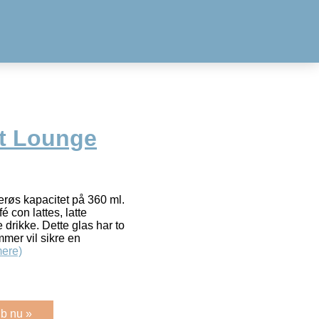
t Lounge
erøs kapacitet på 360 ml.
fé con lattes, latte
drikke. Dette glas har to
mer vil sikre en
ere)
b nu »