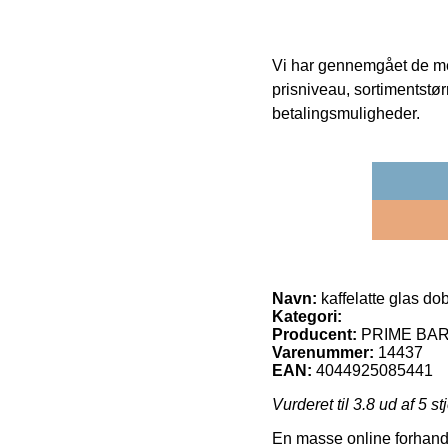
Vi har gennemgået de mes
prisniveau, sortimentstø
betalingsmuligheder.
Navn:
kaffelatte glas d
Kategori:
Producent:
PRIME BA
Varenummer:
14437
EAN:
4044925085441
Vurderet til
3.8
ud af 5 st
En masse online forhandl