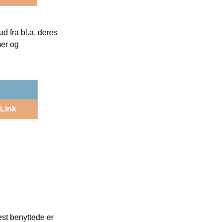
 fra bl.a. deres
mer og
Link
est benyttede er