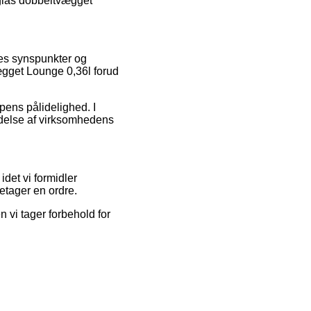
 glas dobbeltvægget
res synspunkter og
vægget Lounge 0,36l forud
pens pålidelighed. I
delse af virksomhedens
det vi formidler
retager en ordre.
vi tager forbehold for