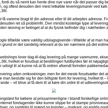
fordi du så nemt kan hente dine nye varer når det passer dig 
fri, og oftest desuden den mest letkøbte leveringsmanér ved køb a
,36l.
 få varerne bragt til din adresse eller til dit arbejdes adresse. 
esuden ret så problemfri. Den mindst kostelige type af levering 
en løsning er betinget af at du fysisk befinder dig i nærheden a
ogle tilfælde være vældig udslagsgivende i tilfælde af at man ha
n grund er det sandelig relevant at du ser nærmere på det estim
ebshops lover dag-til-dag levering på mange varenumre, eksem
l, hvilket er forudsat at bestillingen fuldbyrdes før et nøjagtig
r udsigt til at kunne nå at få ordren afsendt forinden pakkemed
evering uden omkostninger, men for det meste forudsætter det at
e man beslutte sig for den billigste form for levering, hvilket tit –
nde – vil blive at få dem til at køre din ordre til et udleveringss
ningsløst for købere at prissammenligne i blandt forskellige onli
ernet foretagender ikke kunne slippe for at stampe prisniveau
babyer, og samtidig til mænd og kvinder – markant, og endda nog