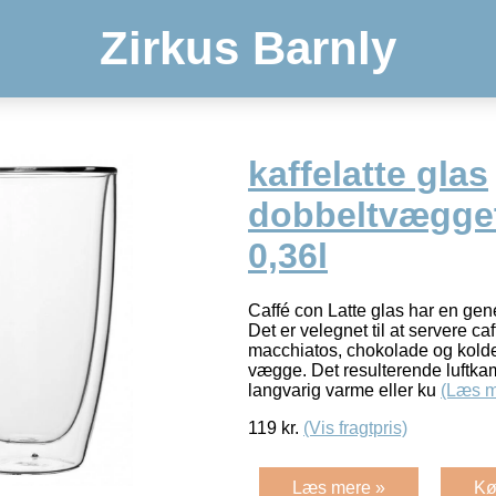
Zirkus Barnly
kaffelatte glas
dobbeltvægge
0,36l
Caffé con Latte glas har en gen
Det er velegnet til at servere caf
macchiatos, chokolade og kolde 
vægge. Det resulterende luftkam
langvarig varme eller ku
(Læs m
119
kr.
(Vis fragtpris)
Læs mere »
Kø