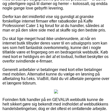
og yderligere også til damer og herrer – kolossalt, og endda
nogle gange love gebyrfri levering.
Derfor kan det imidlertid vise sig gunstigt at granske
forskellige internet firmaer efter rabatkoder på Kaffe
Professionel Cater 1 kg forud for at du handler, således at
man er på den sikre side med at skaffe sig den bedste pris.
Du skal lige meget hvad ikke undervurdere, at når en
internet butik tilbyder deres varer til en udsalgspris som kan
ses som helt fantastisk overkommelig, kunne det i nogle
tilfælde være et fingerpeg om en bedragerisk webbutik. Køb
med kort er heldigvis en del af et lovbud, hvilket beskytter os
overfor svindlende e-firmaer.
Generelt anbefaler vi betalinger med kort eller betalinger
med mobilen. Alternativt kunne du vælge en løsning på
afbetaling fra f.eks. ViaBill, ifald du vil afbetale pengene over
et længere tidsrum.
Forinden folk handler på en GEVALIA webbutik kunne de
helt sikkert gøre sig bekendt med indholdet af webbutikkens
handelsbetingelser, dog er det oftest et omfattende arbejde.