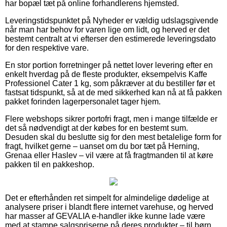
har bopæl tæt på online forhandlerens hjemsted.
Leveringstidspunktet på Nyheder er vældig udslagsgivende
når man har behov for varen lige om lidt, og herved er det
bestemt centralt at vi efterser den estimerede leveringsdato
for den respektive vare.
En stor portion forretninger på nettet lover levering efter en
enkelt hverdag på de fleste produkter, eksempelvis Kaffe
Professionel Cater 1 kg, som påkræver at du bestiller før et
fastsat tidspunkt, så at de med sikkerhed kan nå at få pakken
pakket forinden lagerpersonalet tager hjem.
Flere webshops sikrer portofri fragt, men i mange tilfælde er
det så nødvendigt at der købes for en bestemt sum.
Desuden skal du beslutte sig for den mest betalelige form for
fragt, hvilket gerne – uanset om du bor tæt på Herning,
Grenaa eller Haslev – vil være at få fragtmanden til at køre
pakken til en pakkeshop.
Det er efterhånden ret simpelt for almindelige dødelige at
analysere priser i blandt flere internet varehuse, og herved
har masser af GEVALIA e-handler ikke kunne lade være
med at stampe salgspriserne på deres produkter – til børn,