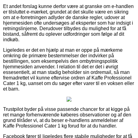
Et andet forslag kunne derfor være at granske om e-handlen
er tilsluttet e-mærket, grundet at det skulle være en sikring
om at e-forretningen adlyder de danske regler, udover at
hjemmesiden ofte undersøges af eksperter som har indsigt i
retningslinjerne. Derudover tilbydes du mulighed for at få
bistand, såfremt du oplever udfordringer som følge af dit
indkøb.
Ligeledes er det en hjælp at man er oppe på mærkerne
omkring de primære bestemmelser der indvirker på
bestillingen, som eksempelvis den ombytningspolitik
hjemmesiden anvender. I relation til det er det i øvrigt
essesentielt, at man stadig beholder sin ordremail, så man
fremadrettet vil kunne eftervise ordren af Kaffe Professionel
Cater 1 kg, uanset om du søger efter varer til en voksen eller
et barn.
Trustpilot byder på visse passende chancer for at kigge på
ret mange forhenværende køberes observationer og af den
grund tilråder vi, at du beser e-handlens anmeldelser af
Kaffe Professionel Cater 1 kg forud for at du handler.
Facebook fører til ligeledes flere stabile muligheder for at få