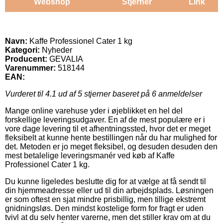
Webshop
Stjerner
Link
Navn:
Kaffe Professionel Cater 1 kg
Kategori:
Nyheder
Producent:
GEVALIA
Varenummer:
518144
EAN:
Vurderet til
4.1
ud af 5 stjerner baseret på
6
anmeldelser
Mange online varehuse yder i øjeblikket en hel del
forskellige leveringsudgaver. En af de mest populære er i
vore dage levering til et afhentningssted, hvor det er meget
fleksibelt at kunne hente bestillingen når du har mulighed for
det. Metoden er jo meget fleksibel, og desuden desuden den
mest betalelige leveringsmanér ved køb af Kaffe
Professionel Cater 1 kg.
Du kunne ligeledes beslutte dig for at vælge at få sendt til
din hjemmeadresse eller ud til din arbejdsplads. Løsningen
er som oftest en sjat mindre prisbillig, men tillige ekstremt
gnidningsløs. Den mindst kostelige form for fragt er uden
tvivl at du selv henter varerne, men det stiller krav om at du