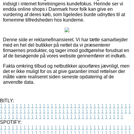
indsigt i internet forretningens kundefokus. Herinde ser vi
endda online shops i Danmark hvor folk kan give en
vurdering af deres køb, som ligeledes burde udnyttes til at
fornemme tilfredsheden hos kunderne.
Denne side er reklamefinansieret. Vi har tætte samarbejder
med en hel del butikker på nettet da vi præsenterer
firmaernes produkter, og tager imod godtgørelse forudsat en
af de besøgende på vores website gennemfører et indkøb.
Fakta omkring tilbud og netbutikker ajourføres jævnligt, men
det er ikke muligt for os at give garantier imod rettelser der
måtte være realiseret siden seneste opdatering af de
anvendte data.
BITLY:
1
1
1
1
1
1
1
1
1
1
1
1
1
1
1
1
1
1
1
1
1
1
1
1
1
1
1
1
1
1
1
1
1
1
1
1
1
1
1
1
1
1
1
1
1
1
1
1
1
1
1
1
1
1
1
1
1
1
1
1
1
1
1
1
1
1
1
1
1
1
1
1
1
1
1
1
1
1
1
1
1
1
1
1
1
1
1
1
1
1
1
1
1
1
1
1
1
1
1
1
SPOTIFY:
1
1
1
1
1
1
1
1
1
1
1
1
1
1
1
1
1
1
1
1
1
1
1
1
1
1
1
1
1
1
1
1
1
1
1
1
1
1
1
1
1
1
1
1
1
1
1
1
1
1
1
1
1
1
1
1
1
1
1
1
1
1
1
1
1
1
1
1