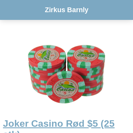
Zirkus Barnly
Joker Casino Rød $5 (25