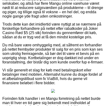
selskaber, og altså har flere Mangu online varehuse været
nødt til at reducere salgsværdien på produkterne – til drenge
og piger, og tillige også til voksne – en hel del, og endda
nogle gange yde fragt uden omkostninger.
Trods dette kan det imidlertid være nyttigt at se nærmere på
forskellige forhandlere på nettet efter rabatkoder på Joker
Casino Rød $5 (25 stk) forinden du gennemfører dit køb,
sådan at du er tryg ved at få den mindst kostelige pris.
Du må bare være omhyggelig med, at såfremt en forhandler
på nettet frembyder produkter til salg for en pris som kan ses
som utrolig fremragende, så bør det tit være et bevis på en
uoprigtig shop. Kortbetalinger er dog dækket ind under en
foranstaltning, der bistår dig som kunde overfor fup e-firmaer.
Vi slår generelt et slag for køb med betalingskort eller
betalinger med mobilen. Alternativt kunne du drage fordel af
et afbetalingstilbud som fx ViaBill, hvis du gerne vil
finansiere beløbet i flere bidder.
Forinden folk handler i en Mangu forretning på nettet burde
man til hver en tid gøre sig bekendt med indholdet af