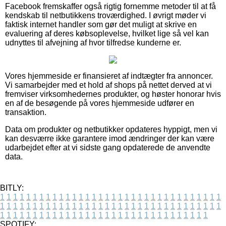
Facebook fremskaffer også rigtig fornemme metoder til at få
kendskab til netbutikkens troværdighed. I øvrigt møder vi
faktisk internet handler som gør det muligt at skrive en
evaluering af deres købsoplevelse, hvilket lige så vel kan
udnyttes til afvejning af hvor tilfredse kunderne er.
Vores hjemmeside er finansieret af indtægter fra annoncer.
Vi samarbejder med et hold af shops på nettet derved at vi
fremviser virksomhedernes produkter, og høster honorar hvis
en af de besøgende på vores hjemmeside udfører en
transaktion.
Data om produkter og netbutikker opdateres hyppigt, men vi
kan desværre ikke garantere imod ændringer der kan være
udarbejdet efter at vi sidste gang opdaterede de anvendte
data.
BITLY:
1
1
1
1
1
1
1
1
1
1
1
1
1
1
1
1
1
1
1
1
1
1
1
1
1
1
1
1
1
1
1
1
1
1
1
1
1
1
1
1
1
1
1
1
1
1
1
1
1
1
1
1
1
1
1
1
1
1
1
1
1
1
1
1
1
1
1
1
1
1
1
1
1
1
1
1
1
1
1
1
1
1
1
1
1
1
1
1
1
1
1
1
1
1
1
1
1
1
1
1
SPOTIFY: