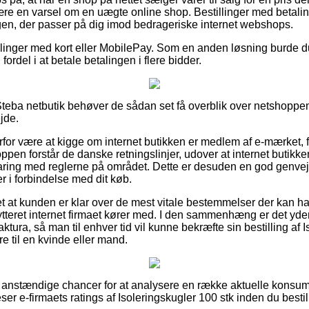
ære en varsel om en uægte online shop. Bestillinger med betaling
gen, der passer på dig imod bedrageriske internet webshops.
illinger med kort eller MobilePay. Som en anden løsning burde du
fordel i at betale betalingen i flere bidder.
Steba netbutik behøver de sådan set få overblik over netshoppens
jde.
rfor være at kigge om internet butikken er medlem af e-mærket, fo
ppen forstår de danske retningslinjer, udover at internet butikk
aring med reglerne på området. Dette er desuden en god genvej til
r i forbindelse med dit køb.
t at kunden er klar over de mest vitale bestemmelser der kan h
 bytteret internet firmaet kører med. I den sammenhæng er det y
ura, så man til enhver tid vil kunne bekræfte sin bestilling af I
e til en kvinde eller mand.
e anstændige chancer for at analysere en række aktuelle konsum
eser e-firmaets ratings af Isoleringskugler 100 stk inden du bestil