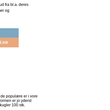
 fra bl.a. deres
mer og
Link
 de populære er i vore
formen er jo yderst
kugler 100 stk.