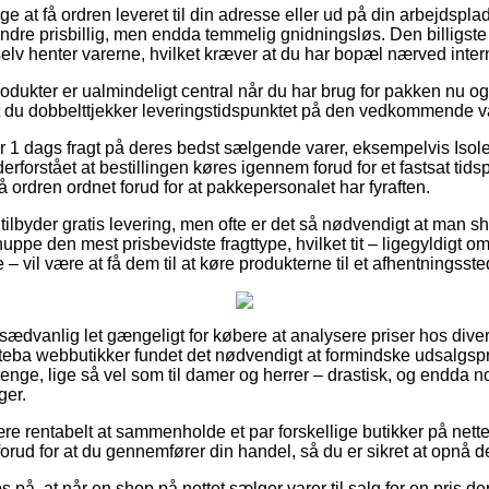
 at få ordren leveret til din adresse eller ud på din arbejdspl
indre prisbillig, men endda temmelig gnidningsløs. Den billigste 
elv henter varerne, hvilket kræver at du har bopæl nærved inter
odukter er ualmindeligt central når du har brug for pakken nu og 
at du dobbelttjekker leveringstidspunktet på den vedkommende v
er 1 dags fragt på deres bedst sælgende varer, eksempelvis Isol
erforstået at bestillingen køres igennem forud for et fastsat tids
å ordren ordnet forud for at pakkepersonalet har fyraften.
 tilbyder gratis levering, men ofte er det så nødvendigt at man sh
nuppe den mest prisbevidste fragttype, hvilket tit – ligegyldigt o
– vil være at få dem til at køre produkterne til et afhentningsste
usædvanlig let gængeligt for købere at analysere priser hos dive
 Steba webbutikker fundet det nødvendigt at formindske udsalgsp
drenge, lige så vel som til damer og herrer – drastisk, og endda 
ger.
re rentabelt at sammenholde et par forskellige butikker på nette
forud for at du gennemfører din handel, så du er sikret at opnå d
på, at når en shop på nettet sælger varer til salg for en pris der