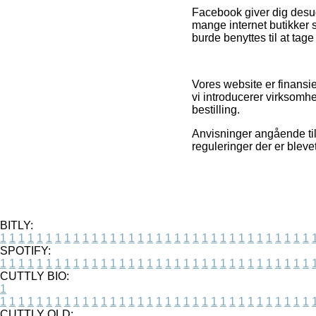
Facebook giver dig desude
mange internet butikker 
burde benyttes til at tage 
Vores website er finans
vi introducerer virksomhe
bestilling.
Anvisninger angående til
reguleringer der er bleve
BITLY:
1
1
1
1
1
1
1
1
1
1
1
1
1
1
1
1
1
1
1
1
1
1
1
1
1
1
1
1
1
1
1
1
1
1
SPOTIFY:
1
1
1
1
1
1
1
1
1
1
1
1
1
1
1
1
1
1
1
1
1
1
1
1
1
1
1
1
1
1
1
1
1
1
CUTTLY BIO:
1
1
1
1
1
1
1
1
1
1
1
1
1
1
1
1
1
1
1
1
1
1
1
1
1
1
1
1
1
1
1
1
1
1
1
CUTTLY OLD: