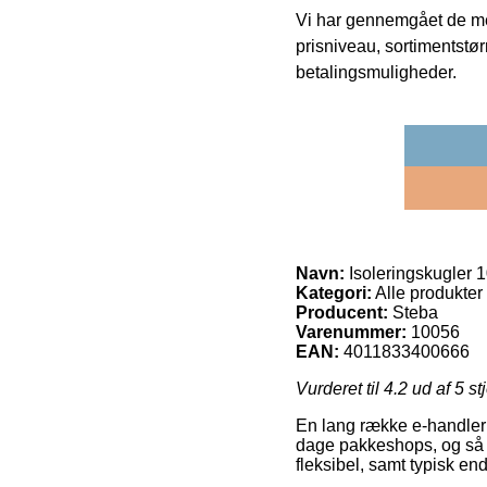
Vi har gennemgået de mes
prisniveau, sortimentstø
betalingsmuligheder.
Navn:
Isoleringskugler 1
Kategori:
Alle produkter
Producent:
Steba
Varenummer:
10056
EAN:
4011833400666
Vurderet til
4.2
ud af 5 st
En lang række e-handler 
dage pakkeshops, og så ka
fleksibel, samt typisk en