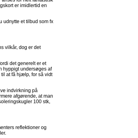
skort er imidlertid en
 udnytte et tilbud som fx
 vilkår, dog er det
rdi det generelt er et
en hyppigt undersøges af
 at få hjælp, for så vidt
ave indvirkning på
dermere afgørende, at man
soleringskugler 100 stk,
enters reflektioner og
ler.