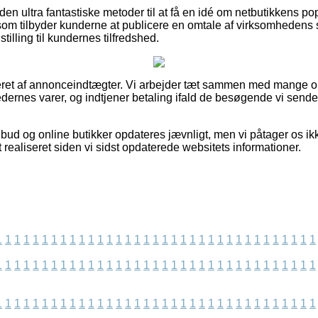
n ultra fantastiske metoder til at få en idé om netbutikkens po
som tilbyder kunderne at publicere en omtale af virksomhedens s
stilling til kundernes tilfredshed.
ieret af annonceindtægter. Vi arbejder tæt sammen med mange o
dernes varer, og indtjener betaling ifald de besøgende vi sende
bud og online butikker opdateres jævnligt, men vi påtager os ikk
t realiseret siden vi sidst opdaterede websitets informationer.
1
1
1
1
1
1
1
1
1
1
1
1
1
1
1
1
1
1
1
1
1
1
1
1
1
1
1
1
1
1
1
1
1
1
1
1
1
1
1
1
1
1
1
1
1
1
1
1
1
1
1
1
1
1
1
1
1
1
1
1
1
1
1
1
1
1
1
1
1
1
1
1
1
1
1
1
1
1
1
1
1
1
1
1
1
1
1
1
1
1
1
1
1
1
1
1
1
1
1
1
1
1
1
1
1