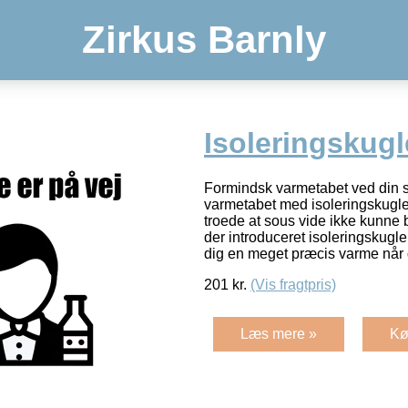
Zirkus Barnly
Isoleringskugl
Formindsk varmetabet ved din 
varmetabet med isoleringskugle
troede at sous vide ikke kunne 
der introduceret isoleringskugler
dig en meget præcis varme når
201
kr.
(Vis fragtpris)
Læs mere »
Kø