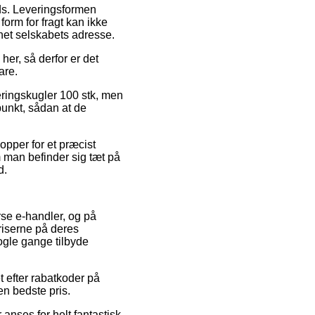
ads. Leveringsformen
form for fragt kan ikke
net selskabets adresse.
her, så derfor er det
are.
eringskugler 100 stk, men
punkt, sådan at de
opper for et præcist
m man befinder sig tæt på
d.
rse e-handler, og på
riserne på deres
nogle gange tilbyde
t efter rabatkoder på
en bedste pris.
 anses for helt fantastisk