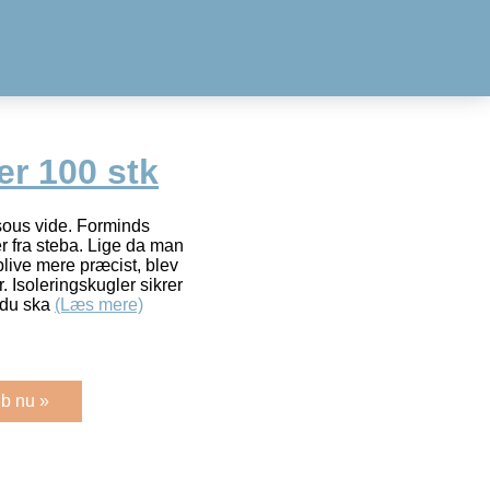
er 100 stk
sous vide. Forminds
r fra steba. Lige da man
blive mere præcist, blev
. Isoleringskugler sikrer
 du ska
(Læs mere)
b nu »