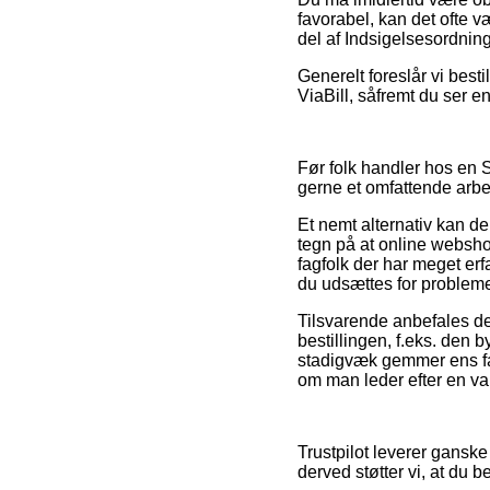
favorabel, kan det ofte v
del af Indsigelsesordnin
Generelt foreslår vi best
ViaBill, såfremt du ser en 
Før folk handler hos en 
gerne et omfattende arbe
Et nemt alternativ kan de
tegn på at online websho
fagfolk der har meget erf
du udsættes for probleme
Tilsvarende anbefales de
bestillingen, f.eks. den
stadigvæk gemmer ens fakt
om man leder efter en var
Trustpilot leverer gansk
derved støtter vi, at du b