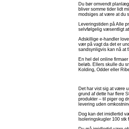
Du bør omvendt planlægge
bliver somme tider lidt m
modsiges at være at du s
Leveringstiden på Alle pr
selvfølgelig væsentligt 
Adskillige e-handler lov
vær på vagt da det er und
sandsynligvis kan nå at f
En hel del online firmaer
beløb. Ellers skulle du s
Kolding, Odder eller Ribe 
Det har vist sig at være 
grund af dette har flere
produkter – til piger og 
levering uden omkostnin
Dog kan det imidlertid væ
Isoleringskugler 100 stk 
Du må imidlertid være obs 