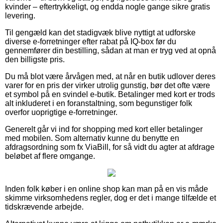
kvinder – eftertrykkeligt, og endda nogle gange sikre gratis
levering.
Til gengæld kan det stadigvæk blive nyttigt at udforske
diverse e-forretninger efter rabat på IQ-box før du
gennemfører din bestilling, sådan at man er tryg ved at opnå
den billigste pris.
Du må blot være årvågen med, at når en butik udlover deres
varer for en pris der virker utrolig gunstig, bør det ofte være
et symbol på en svindel e-butik. Betalinger med kort er trods
alt inkluderet i en foranstaltning, som begunstiger folk
overfor uoprigtige e-forretninger.
Generelt går vi ind for shopping med kort eller betalinger
med mobilen. Som alternativ kunne du benytte en
afdragsordning som fx ViaBill, for så vidt du agter at afdrage
beløbet af flere omgange.
Inden folk køber i en online shop kan man på en vis måde
skimme virksomhedens regler, dog er det i mange tilfælde et
tidskrævende arbejde.