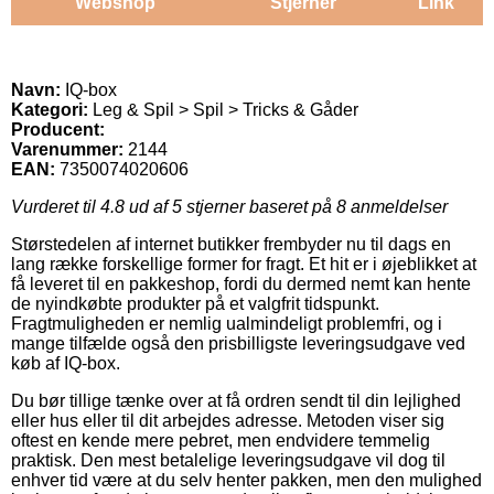
Webshop
Stjerner
Link
Navn:
IQ-box
Kategori:
Leg & Spil > Spil > Tricks & Gåder
Producent:
Varenummer:
2144
EAN:
7350074020606
Vurderet til
4.8
ud af 5 stjerner baseret på
8
anmeldelser
Størstedelen af internet butikker frembyder nu til dags en
lang række forskellige former for fragt. Et hit er i øjeblikket at
få leveret til en pakkeshop, fordi du dermed nemt kan hente
de nyindkøbte produkter på et valgfrit tidspunkt.
Fragtmuligheden er nemlig ualmindeligt problemfri, og i
mange tilfælde også den prisbilligste leveringsudgave ved
køb af IQ-box.
Du bør tillige tænke over at få ordren sendt til din lejlighed
eller hus eller til dit arbejdes adresse. Metoden viser sig
oftest en kende mere pebret, men endvidere temmelig
praktisk. Den mest betalelige leveringsudgave vil dog til
enhver tid være at du selv henter pakken, men den mulighed