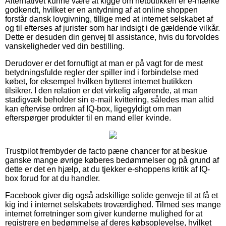
Alternativet kunne være at kigge om netbutikken er e-mærke
godkendt, hvilket er en antydning af at online shoppen
forstår dansk lovgivning, tillige med at internet selskabet af
og til efterses af jurister som har indsigt i de gældende vilkår.
Dette er desuden din genvej til assistance, hvis du forvoldes
vanskeligheder ved din bestilling.
Derudover er det fornuftigt at man er på vagt for de mest
betydningsfulde regler der spiller ind i forbindelse med
købet, for eksempel hvilken bytteret internet butikken
tilsikrer. I den relation er det virkelig afgørende, at man
stadigvæk beholder sin e-mail kvittering, således man altid
kan eftervise ordren af IQ-box, ligegyldigt om man
efterspørger produkter til en mand eller kvinde.
Trustpilot frembyder de facto pæne chancer for at beskue
ganske mange øvrige køberes bedømmelser og på grund af
dette er det en hjælp, at du tjekker e-shoppens kritik af IQ-
box forud for at du handler.
Facebook giver dig også adskillige solide genveje til at få et
kig ind i internet selskabets troværdighed. Tilmed ses mange
internet forretninger som giver kunderne mulighed for at
registrere en bedømmelse af deres købsoplevelse, hvilket