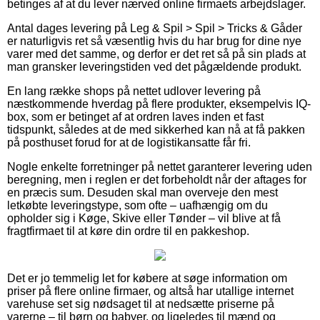
betinges af at du lever nærved online firmaets arbejdslager.
Antal dages levering på Leg & Spil > Spil > Tricks & Gåder
er naturligvis ret så væsentlig hvis du har brug for dine nye
varer med det samme, og derfor er det ret så på sin plads at
man gransker leveringstiden ved det pågældende produkt.
En lang række shops på nettet udlover levering på
næstkommende hverdag på flere produkter, eksempelvis IQ-
box, som er betinget af at ordren laves inden et fast
tidspunkt, således at de med sikkerhed kan nå at få pakken
på posthuset forud for at de logistikansatte får fri.
Nogle enkelte forretninger på nettet garanterer levering uden
beregning, men i reglen er det forbeholdt når der aftages for
en præcis sum. Desuden skal man overveje den mest
letkøbte leveringstype, som ofte – uafhængig om du
opholder sig i Køge, Skive eller Tønder – vil blive at få
fragtfirmaet til at køre din ordre til en pakkeshop.
Det er jo temmelig let for købere at søge information om
priser på flere online firmaer, og altså har utallige internet
varehuse set sig nødsaget til at nedsætte priserne på
varerne – til børn og babyer, og ligeledes til mænd og