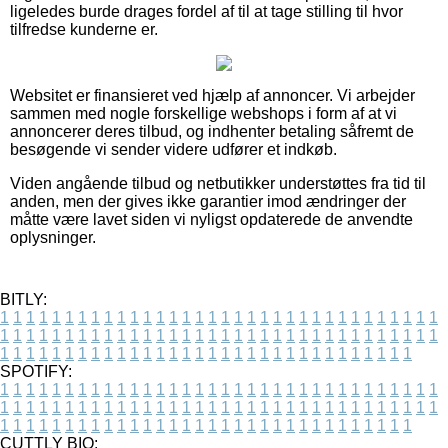
ligeledes burde drages fordel af til at tage stilling til hvor
tilfredse kunderne er.
Websitet er finansieret ved hjælp af annoncer. Vi arbejder
sammen med nogle forskellige webshops i form af at vi
annoncerer deres tilbud, og indhenter betaling såfremt de
besøgende vi sender videre udfører et indkøb.
Viden angående tilbud og netbutikker understøttes fra tid til
anden, men der gives ikke garantier imod ændringer der
måtte være lavet siden vi nyligst opdaterede de anvendte
oplysninger.
BITLY:
1
1
1
1
1
1
1
1
1
1
1
1
1
1
1
1
1
1
1
1
1
1
1
1
1
1
1
1
1
1
1
1
1
1
1
1
1
1
1
1
1
1
1
1
1
1
1
1
1
1
1
1
1
1
1
1
1
1
1
1
1
1
1
1
1
1
1
1
1
1
1
1
1
1
1
1
1
1
1
1
1
1
1
1
1
1
1
1
1
1
1
1
1
1
1
1
1
1
1
1
SPOTIFY:
1
1
1
1
1
1
1
1
1
1
1
1
1
1
1
1
1
1
1
1
1
1
1
1
1
1
1
1
1
1
1
1
1
1
1
1
1
1
1
1
1
1
1
1
1
1
1
1
1
1
1
1
1
1
1
1
1
1
1
1
1
1
1
1
1
1
1
1
1
1
1
1
1
1
1
1
1
1
1
1
1
1
1
1
1
1
1
1
1
1
1
1
1
1
1
1
1
1
1
1
CUTTLY BIO: