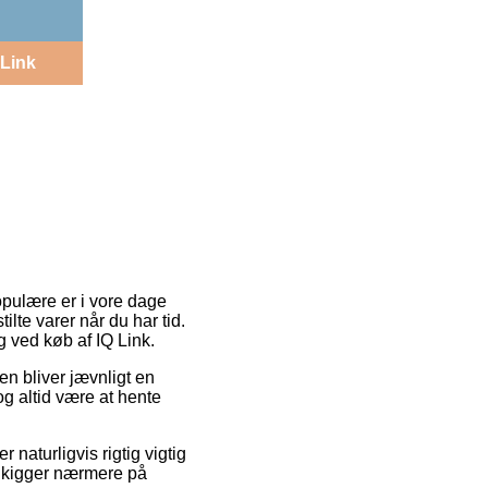
Link
opulære er i vore dage
tilte varer når du har tid.
ng ved køb af IQ Link.
gen bliver jævnligt en
g altid være at hente
 naturligvis rigtig vigtig
du kigger nærmere på