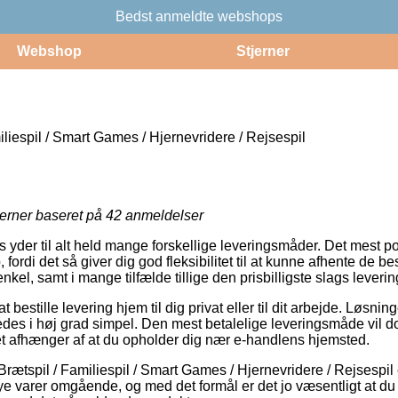
Bedst anmeldte webshops
Webshop
Stjerner
liespil / Smart Games / Hjernevridere / Rejsespil
jerner baseret på
42
anmeldelser
yder til alt held mange forskellige leveringsmåder. Det mest p
fordi det så giver dig god fleksibilitet til at kunne afhente de bes
nkel, samt i mange tilfælde tillige den prisbilligste slags leveri
bestille levering hjem til dig privat eller til dit arbejde. Løsnin
edes i høj grad simpel. Den mest betalelige leveringsmåde vil do
t afhænger af at du opholder dig nær e-handlens hjemsted.
rætspil / Familiespil / Smart Games / Hjernevridere / Rejsespil er
 nye varer omgående, og med det formål er det jo væsentligt at 