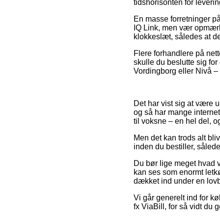
tidshorisonten for lever
En masse forretninger på
IQ Link, men vær opmærkso
klokkeslæt, således at de
Flere forhandlere på nette
skulle du beslutte sig fo
Vordingborg eller Nivå – e
Det har vist sig at være 
og så har mange internet 
til voksne – en hel del, 
Men det kan trods alt bli
inden du bestiller, sålede
Du bør lige meget hvad v
kan ses som enormt letkøb
dækket ind under en lov
Vi går generelt ind for k
fx ViaBill, for så vidt d