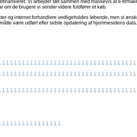
finansieret. Vi arbejder tæt sammen med massevis af e-firmaer i 
ar om de brugere vi sender videre fuldfører et køb.
er og internet forhandlere vedligeholdes løbende, men vi ønske
r måtte være udført efter sidste opdatering af hjemmesidens data.
1
1
1
1
1
1
1
1
1
1
1
1
1
1
1
1
1
1
1
1
1
1
1
1
1
1
1
1
1
1
1
1
1
1
1
1
1
1
1
1
1
1
1
1
1
1
1
1
1
1
1
1
1
1
1
1
1
1
1
1
1
1
1
1
1
1
1
1
1
1
1
1
1
1
1
1
1
1
1
1
1
1
1
1
1
1
1
1
1
1
1
1
1
1
1
1
1
1
1
1
1
1
1
1
1
1
1
1
1
1
1
1
1
1
1
1
1
1
1
1
1