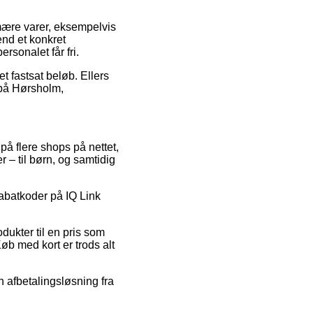
imære varer, eksempelvis
end et konkret
rsonalet får fri.
et fastsat beløb. Ellers
t på Hørsholm,
på flere shops på nettet,
r – til børn, og samtidig
rabatkoder på IQ Link
ukter til en pris som
øb med kort er trods alt
n afbetalingsløsning fra