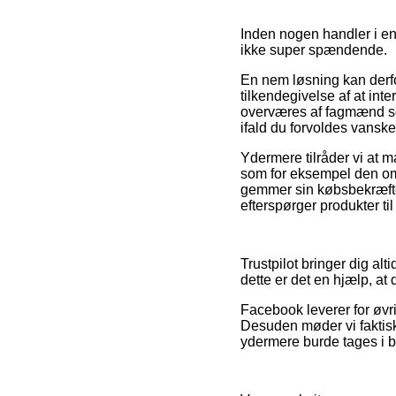
Inden nogen handler i en 
ikke super spændende.
En nem løsning kan derfor
tilkendegivelse af at inte
overværes af fagmænd so
ifald du forvoldes vansk
Ydermere tilråder vi at 
som for eksempel den omb
gemmer sin købsbekræftel
efterspørger produkter ti
Trustpilot bringer dig al
dette er det en hjælp, at
Facebook leverer for øvri
Desuden møder vi faktisk
ydermere burde tages i b