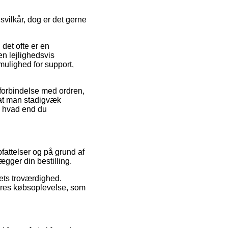
svilkår, dog er det gerne
 det ofte er en
gen lejlighedsvis
ulighed for support,
 forbindelse med ordren,
 at man stadigvæk
, hvad end du
pfattelser og på grund af
ægger din bestilling.
aets troværdighed.
deres købsoplevelse, som