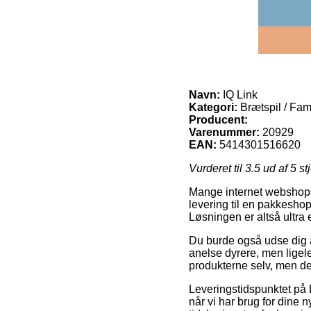
Navn:
IQ Link
Kategori:
Brætspil / Fami
Producent:
Varenummer:
20929
EAN:
5414301516620
Vurderet til
3.5
ud af 5 st
Mange internet webshops 
levering til en pakkeshop, 
Løsningen er altså ultra e
Du burde også udse dig at 
anelse dyrere, men ligel
produkterne selv, men de
Leveringstidspunktet på B
når vi har brug for dine