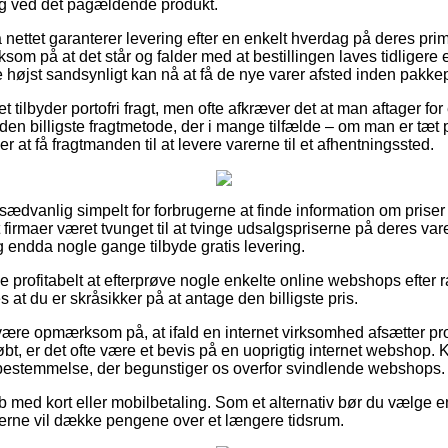
ing ved det pågældende produkt.
 nettet garanterer levering efter en enkelt hverdag på deres pr
m på at det står og falder med at bestillingen laves tidligere 
 højst sandsynligt kan nå at få de nye varer afsted inden pakkepe
t tilbyder portofri fragt, men ofte afkræver det at man aftager for 
r den billigste fragtmetode, der i mange tilfælde – om man er tæ
r at få fragtmanden til at levere varerne til et afhentningssted.
usædvanlig simpelt for forbrugerne at finde information om priser 
firmaer været tvunget til at tvinge udsalgspriserne på deres vare
og endda nogle gange tilbyde gratis levering.
ve profitabelt at efterprøve nogle enkelte online webshops efter 
s at du er skråsikker på at antage den billigste pris.
ære opmærksom på, at ifald en internet virksomhed afsætter prod
t, er det ofte være et bevis på en uoprigtig internet webshop. K
bestemmelse, der begunstiger os overfor svindlende webshops.
øb med kort eller mobilbetaling. Som et alternativ bør du vælge e
u gerne vil dække pengene over et længere tidsrum.