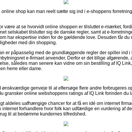
online shop kan man reelt sætte sig ind i e-shoppens forretning
 være at se hvorvidt online shoppen er tilsluttet e-mærket, fordi
rnet selskabet tilslutter sig de danske regler, samt at e-forretnin
m har ekspertise inden for de gældende love. Desuden får du m
eligheder med din shopping.
man er påpasselig med de grundlæggende regler der spiller ind i
ytningsret e-firmaet anvender. Derfor er det tillige afgørende,
se, således man senere kan vidne om sin bestilling af IQ Link
l en herre eller dame.
tid ønskværdige genveje til at eftersøge flere andre forbrugeres o
 du gransker online webshoppens ratings af IQ Link forinden du l
gt aldeles uafhængige chancer for at få en idé om internet firm
 internet forhandlere hvor folk kan udfærdige en vurdering af 
rug til at bedømme kundernes tilfredshed.