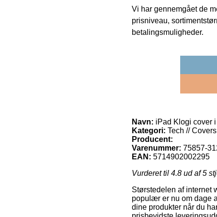
Vi har gennemgået de mes
prisniveau, sortimentstø
betalingsmuligheder.
Navn:
iPad Klogi cover i
Kategori:
Tech // Covers 
Producent:
Varenummer:
75857-31
EAN:
5714902002295
Vurderet til
4.8
ud af 5 st
Størstedelen af internet
populær er nu om dage at f
dine produkter når du ha
prisbevidste leveringsud