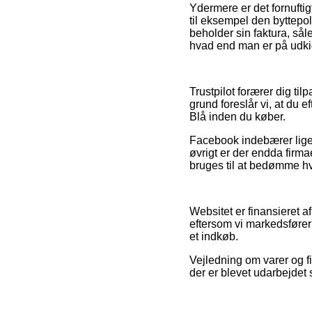
Ydermere er det fornufti
til eksempel den byttepo
beholder sin faktura, så
hvad end man er på udkig 
Trustpilot forærer dig ti
grund foreslår vi, at du 
Blå inden du køber.
Facebook indebærer ligele
øvrigt er der endda firmae
bruges til at bedømme hv
Websitet er finansieret a
eftersom vi markedsfører
et indkøb.
Vejledning om varer og fi
der er blevet udarbejdet 