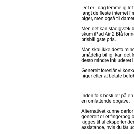
Det er i dag temmelig let 
langt de fleste internet f
piger, men også til dame
Men det kan stadigvæk bli
skum iPad Air 2 Blå fori
prisbilligste pris.
Man skal ikke desto mindr
umådelig billig, kan det 
desto mindre inkluderet i
Generelt foreslår vi kort
higer efter at betale bel
Inden folk bestiller på e
en omfattende opgave.
Alternativet kunne derfo
generelt er et fingerpeg 
kigges til af eksperter 
assistance, hvis du får 