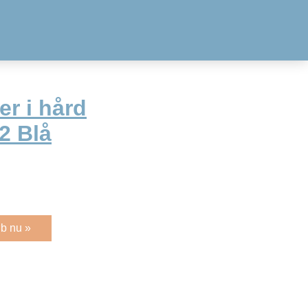
er i hård
2 Blå
b nu »