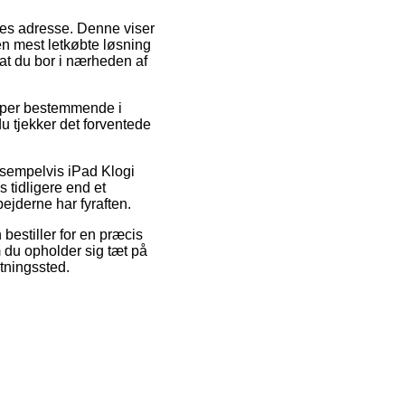
jdes adresse. Denne viser
en mest letkøbte løsning
r at du bor i nærheden af
 super bestemmende i
du tjekker det forventede
ksempelvis iPad Klogi
s tidligere end et
ejderne har fyraften.
 bestiller for en præcis
 du opholder sig tæt på
ntningssted.