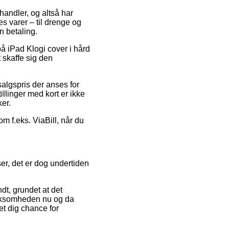
 handler, og altså har
es varer – til drenge og
n betaling.
på iPad Klogi cover i hård
 skaffe sig den
salgspris der anses for
illinger med kort er ikke
ker.
om f.eks. ViaBill, når du
ser, det er dog undertiden
dt, grundet at det
virksomheden nu og da
et dig chance for