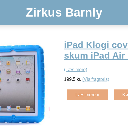
Zirkus Barnly
iPad Klogi cov
skum iPad Air 
(Læs mere)
199.5
kr.
(Vis fragtpris)
Læs mere »
Kø