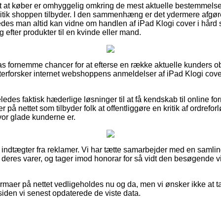
gt at køber er omhyggelig omkring de mest aktuelle bestemmelser
litik shoppen tilbyder. I den sammenhæng er det ydermere afgør
ledes man altid kan vidne om handlen af iPad Klogi cover i hård 
efter produkter til en kvinde eller mand.
lpas fornemme chancer for at efterse en række aktuelle kunders o
efterforsker internet webshoppens anmeldelser af iPad Klogi cove
des faktisk hæderlige løsninger til at få kendskab til online fo
r på nettet som tilbyder folk at offentliggøre en kritik af ordrefo
or glade kunderne er.
f indtægter fra reklamer. Vi har tætte samarbejder med en samlin
 deres varer, og tager imod honorar for så vidt den besøgende vi
rmaer på nettet vedligeholdes nu og da, men vi ønsker ikke at ta
siden vi senest opdaterede de viste data.