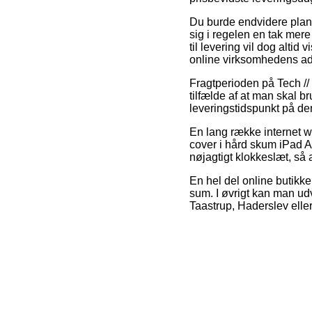
Du burde endvidere planlæ
sig i regelen en tak mer
til levering vil dog altid
online virksomhedens ad
Fragtperioden på Tech //
tilfælde af at man skal b
leveringstidspunkt på d
En lang række internet w
cover i hård skum iPad Ai
nøjagtigt klokkeslæt, så
En hel del online butikke
sum. I øvrigt kan man ud
Taastrup, Haderslev eller G