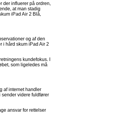
 der influerer på ordren,
ende, at man stadig
skum iPad Air 2 Blå,
bservationer og af den
r i hård skum iPad Air 2
rretningens kundefokus. I
rløbet, som ligeledes må
g af internet handler
 sender videre fuldfører
ge ansvar for rettelser