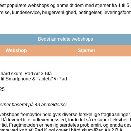
t populære webshops og anmeldt dem med stjerner fra 1 til 5 ud
rrelse, kundeservice, brugervenlighed, betingelser, leveringsfor
Bedst anmeldte webshops
Webshop
Stjerner
 hård skum iPad Air 2 Blå
til Smartphone & Tablet // // iPad
25
jerner baseret på
43
anmeldelser
 webshops frembyder heldigvis diverse forskellige fragtløsninger
å leveret til et udleveringssted, fordi det så er super fleksibelt
r tid. Fragtmetoden er nemlig særdeles problemfri, og endda d
gave ved køb af iPad Klogi cover i hård skum iPad Air 2 Blå.