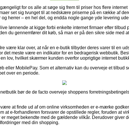
gængeligt for os alle at søge sig frem til priser hos flere internet
irmaer set sig tvunget til at nedskære priserne på en række af der
r og herrer – en hel del, og endda nogle gange yde levering ude
ve lønnende at kigge forbi enkelte internet firmaer efter tilbud 
nden du gennemfører dit køb, så man er på den sikre side med at
e være klar over, at når en e-butik tilbyder deres varer til en ud
for det meste være en indikator for en bedragerisk webbutik. Best
 en lov, hvilket skærmer kunden overfor uoprigtige internet butik
køb eller MobilePay. Som et alternativ kan du overveje et tilbud s
øbet over en periode.
n netbutik bør de de facto overveje shoppens forretningsbetingel
r være at finde ud af om online virksomheden er e-mærke godken
om at e-forhandleren forsvarer de opstillede regler, foruden at 
der er meget bekendte med de gældende vilkår. Derudover giver d
udfordringer med din shopping.