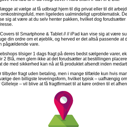
gge at vælge at få udbragt hjem til dig privat eller til dit arbe
e omkostningsfuld, men ligeledes ualmindeligt uproblematisk. D
 vise sig at være at du selv henter pakken, hvilket dog forudsætte
resse.
 Covers til Smartphone & Tablet // // iPad kan vise sig at være
ruge din ordre om et øjeblik, og herved er det altså passende at 
en pågældende vare.
ebshops tilsiger 1 dags fragt på deres bedst sælgende varer, e
r 2 Blå, men glem ikke at det forudsætter at bestillingen placere
 at de med sikkerhed kan nå at få produktet afsendt inden medarb
r tilbyder fragt uden betaling, men i mange tilfælde kun hvis man
vælge den billigste leveringsform, hvilket typisk – uafhængig om
illeleje – vil blive at få fragtfirmaet til at køre ordren til et afhe