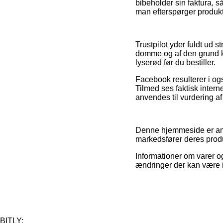
bibeholder sin faktura, 
man efterspørger produkte
Trustpilot yder fuldt u
domme og af den grund ka
lyserød før du bestiller.
Facebook resulterer i ogs
Tilmed ses faktisk intern
anvendes til vurdering af
Denne hjemmeside er anno
markedsfører deres produk
Informationer om varer o
ændringer der kan være i
BITLY: