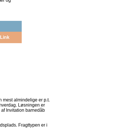
mer og
Link
n mest almindelige er p.t.
n hverdag. Løsningen er
 af Invitation barnedåb
jdsplads. Fragttypen er i