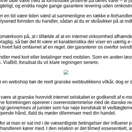
nne lade være med at formindske priserne på deres varer – til jun
gteligt, og endda nogle gange garantere levering uden omkostn
ver en tid være tiden værd at sammenligne en række e-forhandlere
 lyserød forinden du handler, sådan at du er skråsikker på at in
mærksom på, at i tilfælde af at en internet virksomhed afhænder
lagtig, så bør det tit være et karakteristika der viser en uærlig 
 hvert fald omfavnet af en regel, der garanterer os overfor svin
handler med kort eller betalinger med mobilen. Som en anden lø
 ViaBill, forudsat du vil klare regningen senere.
 i en webshop bør de reelt granske webbutikkens vilkår, dog er d
ære at granske hvorvidt internet selskabet er godkendt af e-mær
ine forretningen opererer i overensstemmelse med de danske regle
igt gennemses af jurister som har nøje kendskab til vedtægter
hjælpende hånd, ifald du møder dilemmaer med din handel.
 for at man er sat ind i de væsentligste betingelser der influerer
orhandleren kører med. I den relation er det tilmed essesentielt,