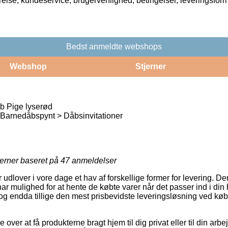
rrelse, kundeservice, brugervenlighed, betingelser, leveringsfor
Bedst anmeldte webshops
Webshop
Stjerner
åb Pige lyserød
arnedåbspynt > Dåbsinvitationer
jerner baseret på
47
anmeldelser
udlover i vore dage et hav af forskellige former for levering. De
ar mulighed for at hente de købte varer når det passer ind i di
, og endda tillige den mest prisbevidste leveringsløsning ved køb
ver at få produkterne bragt hjem til dig privat eller til din arbe