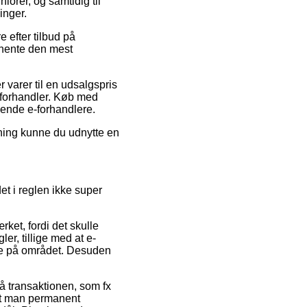
iorer, og samtidig til
inger.
 efter tilbud på
dhente den mest
 varer til en udsalgspris
e-forhandler. Køb med
dlende e-forhandlere.
sning kunne du udnytte en
et i reglen ikke super
ket, fordi det skulle
r, tillige med at e-
ne på området. Desuden
 på transaktionen, som fx
 at man permanent