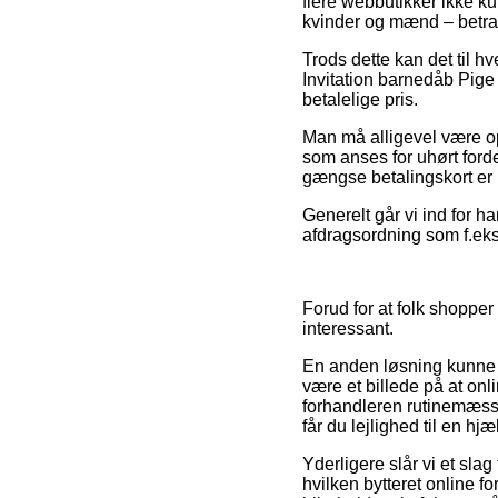
flere webbutikker ikke ku
kvinder og mænd – betra
Trods dette kan det til h
Invitation barnedåb Pige
betalelige pris.
Man må alligevel være op
som anses for uhørt forde
gængse betalingskort er i
Generelt går vi ind for 
afdragsordning som f.eks.
Forud for at folk shopper
interessant.
En anden løsning kunne v
være et billede på at onl
forhandleren rutinemæss
får du lejlighed til en 
Yderligere slår vi et slag
hvilken bytteret online f