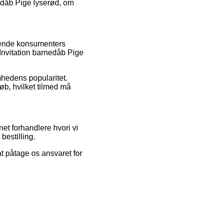
nedåb Pige lyserød, om
ærende konsumenters
Invitation barnedåb Pige
mhedens popularitet.
øb, hvilket tilmed må
et forhandlere hvori vi
bestilling.
t påtage os ansvaret for