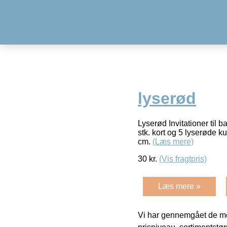
lyserød
Lyserød Invitationer til
stk. kort og 5 lyserøde k
cm.
(Læs mere)
30
kr.
(Vis fragtpris)
Læs mere »
Vi har gennemgået de mes