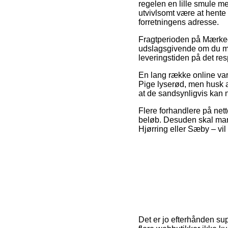
regelen en lille smule me
utvivlsomt være at hente 
forretningens adresse.
Fragtperioden på Mærked
udslagsgivende om du mang
leveringstiden på det res
En lang række online vare
Pige lyserød, men husk a
at de sandsynligvis kan 
Flere forhandlere på nette
beløb. Desuden skal man 
Hjørring eller Sæby – vil 
Det er jo efterhånden sup