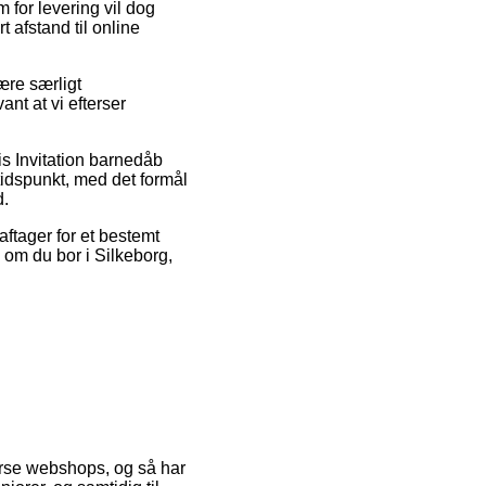
 for levering vil dog
t afstand til online
ære særligt
nt at vi efterser
vis Invitation barnedåb
tidspunkt, med det formål
d.
aftager for et bestemt
 om du bor i Silkeborg,
verse webshops, og så har