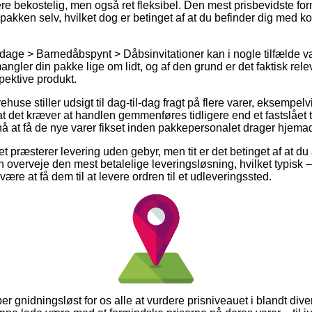
re bekostelig, men også ret fleksibel. Den mest prisbevidste form
pakken selv, hvilket dog er betinget af at du befinder dig med kor
age > Barnedåbspynt > Dåbsinvitationer kan i nogle tilfælde v
ler din pakke lige om lidt, og af den grund er det faktisk releva
pektive produkt.
huse stiller udsigt til dag-til-dag fragt på flere varer, eksempel
t det kræver at handlen gemmenføres tidligere end et fastslået 
nå at få de nye varer fikset inden pakkepersonalet drager hjema
t præsterer levering uden gebyr, men tit er det betinget af at du 
overveje den mest betalelige leveringsløsning, hvilket typisk –
være at få dem til at levere ordren til et udleveringssted.
er gnidningsløst for os alle at vurdere prisniveauet i blandt di