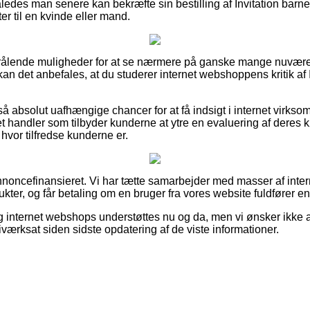
således man senere kan bekræfte sin bestilling af Invitation bar
r til en kvinde eller mand.
d strålende muligheder for at se nærmere på ganske mange nuv
n det anbefales, at du studerer internet webshoppens kritik af 
å absolut uafhængige chancer for at få indsigt i internet virkso
et handler som tilbyder kunderne at ytre en evaluering af deres k
 hvor tilfredse kunderne er.
ncefinansieret. Vi har tætte samarbejder med masser af intern
ter, og får betaling om en bruger fra vores website fuldfører en 
g internet webshops understøttes nu og da, men vi ønsker ikke a
værksat siden sidste opdatering af de viste informationer.