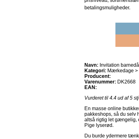
prisniveau, sortimentstø
betalingsmuligheder.
Navn:
Invitation barned
Kategori:
Mærkedage > B
Producent:
Varenummer:
DK2668
EAN:
Vurderet til
4.4
ud af 5 st
En masse online butikker 
pakkeshops, så du selv h
altså rigtig let gængelig
Pige lyserød.
Du burde ydermere tænke o