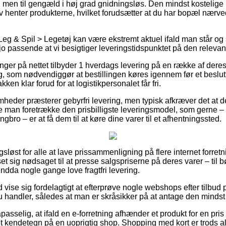
lig, men til gengæld i høj grad gnidningsløs. Den mindst kostelige 
lv henter produkterne, hvilket forudsætter at du har bopæl nærve
Leg & Spil > Legetøj kan være ekstremt aktuel ifald man står og 
 jo passende at vi besigtiger leveringstidspunktet på den relevan
ger på nettet tilbyder 1 hverdags levering på en række af deres
om nødvendiggør at bestillingen køres igennem før et beslutte
ken klar forud for at logistikpersonalet får fri.
mheder præsterer gebyrfri levering, men typisk afkræver det at d
de man foretrække den prisbilligste leveringsmodel, som gerne – 
ngbro – er at få dem til at køre dine varer til et afhentningssted.
gsløst for alle at lave prissammenligning på flere internet forret
et sig nødsaget til at presse salgspriserne på deres varer – til b
endda nogle gange love fragtfri levering.
id vise sig fordelagtigt at efterprøve nogle webshops efter tilbu
 handler, således at man er skråsikker på at antage den mindst 
sselig, at ifald en e-forretning afhænder et produkt for en pris 
 kendetegn på en uoprigtig shop. Shopping med kort er trods al