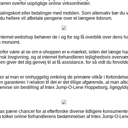
beren overfor uoprigtige online virksomheder.
alingskort eller betalinger med mobilen. Som alternativ bør du
du hellere vil afbetale pengene over et længere tidsrum.
internet webshop behøver de i og for sig få overblik over dens 
ig morsomt.
rfor være at se om e-shoppen er e-mærket, siden det længe har 
nsk lovgivning, og at internet forhandleren lejlighedsvis overv
n giver det dig genvej til at få assistance, for så vidt du forvo
 for at man er omhyggelig omkring de primære vilkår i forbindels
 garanterer. I relation til det er det tillige afgørende, at man al
tervise sin bestilling af Intex Jump-O-Lene Hoppeborg, ligegyldi
lpas pæne chancer for at efterforske diverse tidligere konsument
du tolker online forhandlerens bedømmelser af Intex Jump-O-Le