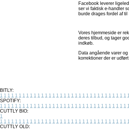
Facebook leverer ligeled
ser vi faktisk e-handler
burde drages fordel af ti
Vores hjemmeside er rekl
deres tilbud, og tager g
indkøb.
Data angående varer og i
korrektioner der er udfør
BITLY:
1
1
1
1
1
1
1
1
1
1
1
1
1
1
1
1
1
1
1
1
1
1
1
1
1
1
1
1
1
1
1
1
1
1
SPOTIFY:
1
1
1
1
1
1
1
1
1
1
1
1
1
1
1
1
1
1
1
1
1
1
1
1
1
1
1
1
1
1
1
1
1
1
CUTTLY BIO:
1
1
1
1
1
1
1
1
1
1
1
1
1
1
1
1
1
1
1
1
1
1
1
1
1
1
1
1
1
1
1
1
1
1
1
CUTTLY OLD: