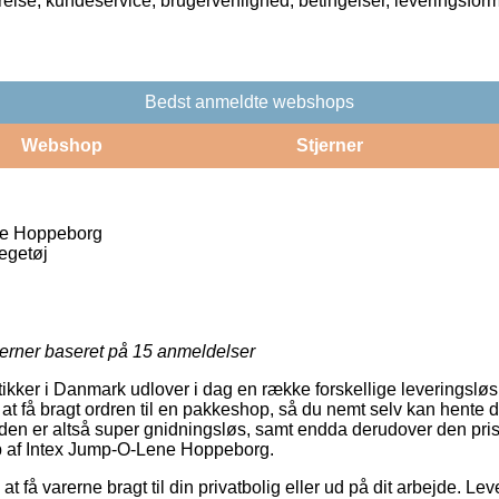
rrelse, kundeservice, brugervenlighed, betingelser, leveringsfor
Bedst anmeldte webshops
Webshop
Stjerner
ne Hoppeborg
egetøj
jerner baseret på
15
anmeldelser
ker i Danmark udlover i dag en række forskellige leveringsløs
t få bragt ordren til en pakkeshop, så du nemt selv kan hente d
oden er altså super gnidningsløs, samt endda derudover den prisb
b af Intex Jump-O-Lene Hoppeborg.
 få varerne bragt til din privatbolig eller ud på dit arbejde. Lev