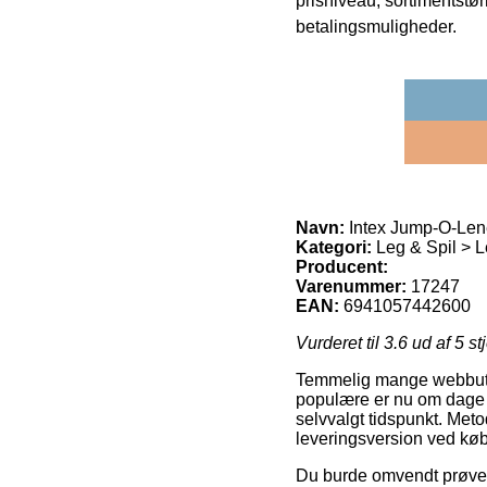
prisniveau, sortimentstø
betalingsmuligheder.
Navn:
Intex Jump-O-Le
Kategori:
Leg & Spil > L
Producent:
Varenummer:
17247
EAN:
6941057442600
Vurderet til
3.6
ud af 5 st
Temmelig mange webbutik
populære er nu om dage a
selvvalgt tidspunkt. Met
leveringsversion ved kø
Du burde omvendt prøve at