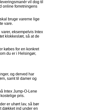
leveringsmanér vil dog til
d online forretningens
skal bruge varerne lige
te vare.
 varer, eksempelvis Intex
t klokkeslæt, så at de
er købes for en konkret
om du er i Helsingør,
ninger, og derved har
ørn, samt til damer og
d på Intex Jump-O-Lene
kostelige pris.
der er uhørt lav, så bør
t dækket ind under en