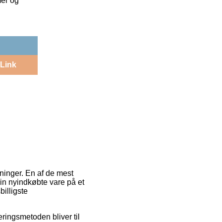
mer og
Link
ninger. En af de mest
in nyindkøbte vare på et
illigste
eringsmetoden bliver til