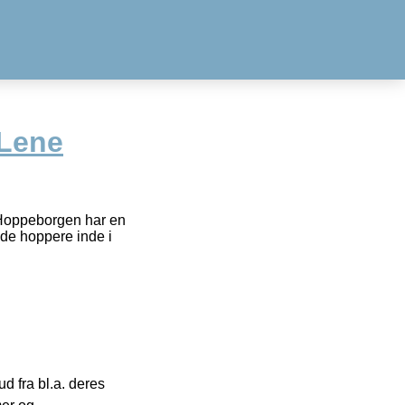
-Lene
 Hoppeborgen har en
lde hoppere inde i
 fra bl.a. deres