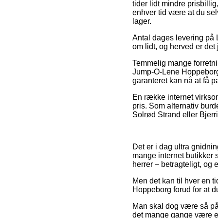
tider lidt mindre prisbil
enhver tid være at du se
lager.
Antal dages levering på 
om lidt, og herved er det
Temmelig mange forretnin
Jump-O-Lene Hoppeborg, s
garanteret kan nå at få pak
En række internet virkso
pris. Som alternativ bur
Solrød Strand eller Bjerri
Det er i dag ultra gnidnin
mange internet butikker s
herrer – betragteligt, og 
Men det kan til hver en t
Hoppeborg forud for at du
Man skal dog være så påpa
det mange gange være et