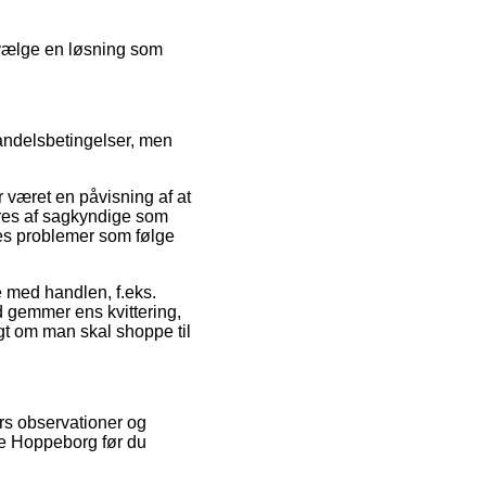
 vælge en løsning som
handelsbetingelser, men
været en påvisning af at
æres af sagkyndige som
ldes problemer som følge
e med handlen, f.eks.
tid gemmer ens kvittering,
gt om man skal shoppe til
ers observationer og
ne Hoppeborg før du