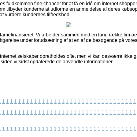
es fuldkommen fine chancer for at få en idé om internet shopp
 som tilbyder kunderne at udforme en anmeldelse af deres købsop
l at vurdere kundernes tilfredshed.
amefinansieret. Vi arbejder sammen med en lang række firmaer p
odtgørelse under forudsætning af at en af de besøgende på vores 
nternet selskaber opretholdes ofte, men vi kan desværre ikke 
t siden vi sidst opdaterede de anvendte informationer.
1
1
1
1
1
1
1
1
1
1
1
1
1
1
1
1
1
1
1
1
1
1
1
1
1
1
1
1
1
1
1
1
1
1
1
1
1
1
1
1
1
1
1
1
1
1
1
1
1
1
1
1
1
1
1
1
1
1
1
1
1
1
1
1
1
1
1
1
1
1
1
1
1
1
1
1
1
1
1
1
1
1
1
1
1
1
1
1
1
1
1
1
1
1
1
1
1
1
1
1
1
1
1
1
1