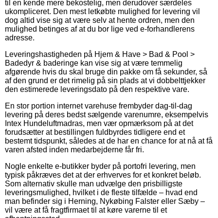
til en kende mere bekostelig, men derudover særdeles
ukompliceret. Den mest letkøbte mulighed for levering vil
dog altid vise sig at være selv at hente ordren, men den
mulighed betinges af at du bor lige ved e-forhandlerens
adresse.
Leveringshastigheden på Hjem & Have > Bad & Pool >
Badedyr & baderinge kan vise sig at være temmelig
afgørende hvis du skal bruge din pakke om få sekunder, så
af den grund er det rimelig på sin plads at vi dobbelttjekker
den estimerede leveringsdato på den respektive vare.
En stor portion internet varehuse frembyder dag-til-dag
levering på deres bedst sælgende varenumre, eksempelvis
Intex Hundeluftmadras, men vær opmærksom på at det
forudsætter at bestillingen fuldbyrdes tidligere end et
bestemt tidspunkt, således at de har en chance for at nå at få
varen afsted inden medarbejderne får fri.
Nogle enkelte e-butikker byder på portofri levering, men
typisk påkræves det at der erhverves for et konkret beløb.
Som alternativ skulle man udvælge den prisbilligste
leveringsmulighed, hvilket i de fleste tilfælde – hvad end
man befinder sig i Herning, Nykøbing Falster eller Sæby –
vil være at få fragtfirmaet til at køre varerne til et