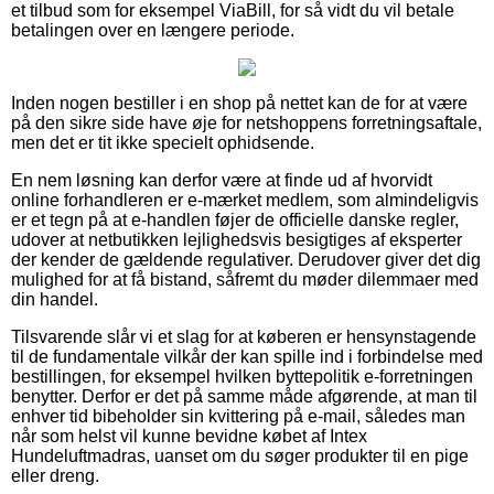
et tilbud som for eksempel ViaBill, for så vidt du vil betale
betalingen over en længere periode.
Inden nogen bestiller i en shop på nettet kan de for at være
på den sikre side have øje for netshoppens forretningsaftale,
men det er tit ikke specielt ophidsende.
En nem løsning kan derfor være at finde ud af hvorvidt
online forhandleren er e-mærket medlem, som almindeligvis
er et tegn på at e-handlen føjer de officielle danske regler,
udover at netbutikken lejlighedsvis besigtiges af eksperter
der kender de gældende regulativer. Derudover giver det dig
mulighed for at få bistand, såfremt du møder dilemmaer med
din handel.
Tilsvarende slår vi et slag for at køberen er hensynstagende
til de fundamentale vilkår der kan spille ind i forbindelse med
bestillingen, for eksempel hvilken byttepolitik e-forretningen
benytter. Derfor er det på samme måde afgørende, at man til
enhver tid bibeholder sin kvittering på e-mail, således man
når som helst vil kunne bevidne købet af Intex
Hundeluftmadras, uanset om du søger produkter til en pige
eller dreng.