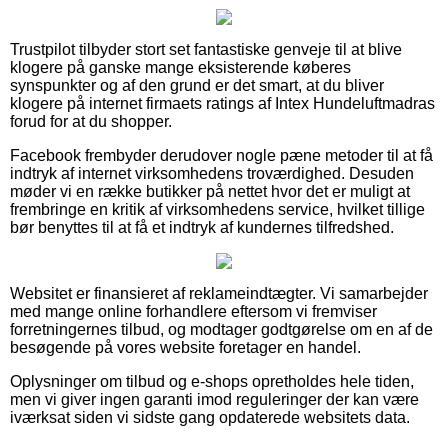
Trustpilot tilbyder stort set fantastiske genveje til at blive
klogere på ganske mange eksisterende køberes
synspunkter og af den grund er det smart, at du bliver
klogere på internet firmaets ratings af Intex Hundeluftmadras
forud for at du shopper.
Facebook frembyder derudover nogle pæne metoder til at få
indtryk af internet virksomhedens troværdighed. Desuden
møder vi en række butikker på nettet hvor det er muligt at
frembringe en kritik af virksomhedens service, hvilket tillige
bør benyttes til at få et indtryk af kundernes tilfredshed.
Websitet er finansieret af reklameindtægter. Vi samarbejder
med mange online forhandlere eftersom vi fremviser
forretningernes tilbud, og modtager godtgørelse om en af de
besøgende på vores website foretager en handel.
Oplysninger om tilbud og e-shops opretholdes hele tiden,
men vi giver ingen garanti imod reguleringer der kan være
iværksat siden vi sidste gang opdaterede websitets data.