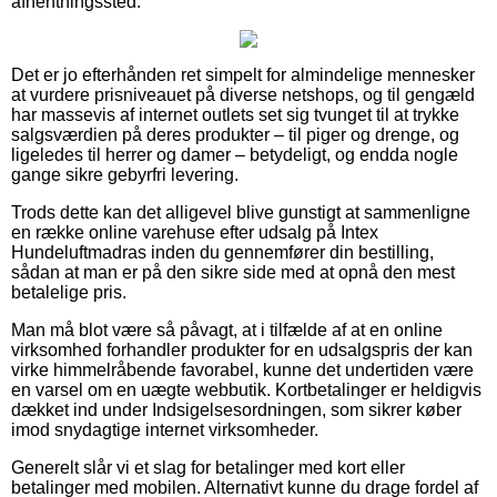
afhentningssted.
Det er jo efterhånden ret simpelt for almindelige mennesker
at vurdere prisniveauet på diverse netshops, og til gengæld
har massevis af internet outlets set sig tvunget til at trykke
salgsværdien på deres produkter – til piger og drenge, og
ligeledes til herrer og damer – betydeligt, og endda nogle
gange sikre gebyrfri levering.
Trods dette kan det alligevel blive gunstigt at sammenligne
en række online varehuse efter udsalg på Intex
Hundeluftmadras inden du gennemfører din bestilling,
sådan at man er på den sikre side med at opnå den mest
betalelige pris.
Man må blot være så påvagt, at i tilfælde af at en online
virksomhed forhandler produkter for en udsalgspris der kan
virke himmelråbende favorabel, kunne det undertiden være
en varsel om en uægte webbutik. Kortbetalinger er heldigvis
dækket ind under Indsigelsesordningen, som sikrer køber
imod snydagtige internet virksomheder.
Generelt slår vi et slag for betalinger med kort eller
betalinger med mobilen. Alternativt kunne du drage fordel af