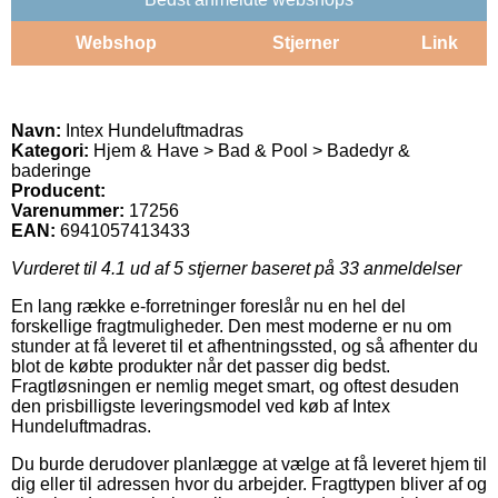
Webshop
Stjerner
Link
Navn:
Intex Hundeluftmadras
Kategori:
Hjem & Have > Bad & Pool > Badedyr &
baderinge
Producent:
Varenummer:
17256
EAN:
6941057413433
Vurderet til
4.1
ud af 5 stjerner baseret på
33
anmeldelser
En lang række e-forretninger foreslår nu en hel del
forskellige fragtmuligheder. Den mest moderne er nu om
stunder at få leveret til et afhentningssted, og så afhenter du
blot de købte produkter når det passer dig bedst.
Fragtløsningen er nemlig meget smart, og oftest desuden
den prisbilligste leveringsmodel ved køb af Intex
Hundeluftmadras.
Du burde derudover planlægge at vælge at få leveret hjem til
dig eller til adressen hvor du arbejder. Fragttypen bliver af og