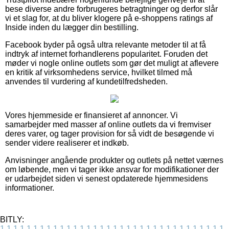
bese diverse andre forbrugeres betragtninger og derfor slår
vi et slag for, at du bliver klogere på e-shoppens ratings af
Inside inden du lægger din bestilling.
Facebook byder på også ultra relevante metoder til at få
indtryk af internet forhandlerens popularitet. Foruden det
møder vi nogle online outlets som gør det muligt at aflevere
en kritik af virksomhedens service, hvilket tilmed må
anvendes til vurdering af kundetilfredsheden.
Vores hjemmeside er finansieret af annoncer. Vi
samarbejder med masser af online outlets da vi fremviser
deres varer, og tager provision for så vidt de besøgende vi
sender videre realiserer et indkøb.
Anvisninger angående produkter og outlets på nettet værnes
om løbende, men vi tager ikke ansvar for modifikationer der
er udarbejdet siden vi senest opdaterede hjemmesidens
informationer.
BITLY:
1
1
1
1
1
1
1
1
1
1
1
1
1
1
1
1
1
1
1
1
1
1
1
1
1
1
1
1
1
1
1
1
1
1