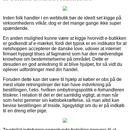
Inden folk handler i en webbutik bør de ideelt set kigge på
virksomhedens vilkår, dog er det mange gange ikke super
spændende.
En anden mulighed kunne være at kigge hvorvidt e-butikken
er godkendt af e-mærket, fordi det typisk er en indikator for at
netshoppen accepterer de danske love, udover at internet
firmaet hyppigt tilses af fagmænd som har den nødvendige
knowhow om bestemmelserne på området. Dette er
desuden en god anledning til at blive hjulpet, for så vidt du
oplever udfordringer med din handel.
Foruden dette kan det være til hjælp at køber er obs på de
mest vitale retningslinjer der kan have indvirkning på
bestillingen, f.eks. hvilken ombytningspolitik e-forhandleren
tilsikrer. I relation til det er det samtidig vigtigt, at man når
som helst gemmer sin købsbekræftelse, så man altid kan
bevise bestillingen af Inside, ligegyldigt om du er på indkøb
til en dreng eller pige.
Trustpilot indebærer nogenlunde belejlige genveje til at