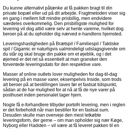
Du kunne alternativt påtænke at få pakken bragt til din
private bopæl eller ud på dit arbejde. Fragtmetoden viser sig
en gang i mellem lidt mindre prisbillig, men endvidere
særdeles overkommelig. Den prisbilligste mulighed for
levering vil dog altid være selv at hente varerne, hvilket dog
beroer på at du opholder dig nærved e-handlens hjemsted.
Leveringshastigheden på Brætspil / Familiespil / Taktiske
spil / Gigamic er naturligvis ualmindeligt udslagsgivende om
du står og skal bruge din pakke om et øjeblik, og i det
øjemed er det ret så essentielt at man gransker den
forventede leveringsdato for den respektive vare.
Masser af online outlets lover muligheden for dag-til-dag
levering på en masse varer, eksempelvis Inside, som trods
alt beroer på at bestillingen laves før et fastsat tidspunkt,
sådan at de har mulighed for at nå at få de nye varer på
posthuset inden personalet tager hjem.
Nogle få e-forhandlere tilbyder portofri levering, men i reglen
er det forbeholdt når man bestiller for en fastsat sum.
Desuden skulle man overveje den mest letkøbte
leveringsform, der gerne – om man opholder sig nær Køge,
Nyborg eller Hadsten – vil være at få leveret pakken til en