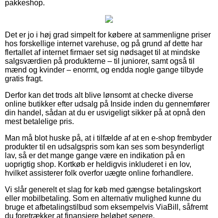
pakkeshop.
Det er jo i høj grad simpelt for købere at sammenligne priser
hos forskellige internet varehuse, og på grund af dette har
flertallet af internet firmaer set sig nødsaget til at mindske
salgsværdien på produkterne – til juniorer, samt også til
mænd og kvinder – enormt, og endda nogle gange tilbyde
gratis fragt.
Derfor kan det trods alt blive lønsomt at checke diverse
online butikker efter udsalg på Inside inden du gennemfører
din handel, sådan at du er usvigeligt sikker på at opnå den
mest betalelige pris.
Man må blot huske på, at i tilfælde af at en e-shop frembyder
produkter til en udsalgspris som kan ses som besynderligt
lav, så er det mange gange være en indikation på en
uoprigtig shop. Kortkøb er heldigvis inkluderet i en lov,
hvilket assisterer folk overfor uægte online forhandlere.
Vi slår generelt et slag for køb med gængse betalingskort
eller mobilbetaling. Som en alternativ mulighed kunne du
bruge et afbetalingstilbud som eksempelvis ViaBill, såfremt
du foretrækker at finansiere beløbet senere.