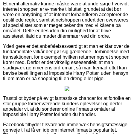
Et nemt alternativ kunne måske være at undersøge hvorvidt
internet shoppen er e-mærke tilsluttet, grundet at det bør
være en antydning af at internet forhandleren accepterer de
opstillede regler, samt at netshoppen undertiden overværes
af specialister som er meget bekendte med vilkårene på
området. Dette er desuden din mulighed for at blive
assisteret, ifald du møder dilemmaer ved din ordre.
Yderligere er det anbefalelsesværdigt at man er klar over de
fundamentale vilkår der gør sig gældende i forbindelse med
transaktionen, for eksempel hvilken returneringsret shoppen
kører med. Derfor er det virkelig essesentielt, at man
stadigvæk gemmer ens ordremail, så man fremadrettet kan
bevise bestillingen af Impossible Harry Potter, uden hensyn
til om man er på shopping til en dreng eller pige.
Trustpilot byder på evigt fantastiske chancer for at fortolke en
stor gruppe forhenværende kunders oplevelser og derfor
anbefaler vi, at du sonderer online firmaets omtaler af
Impossible Harry Potter forinden du handler.
Facebook tilbyder tilsvarende immervæk hensigtsmæssige
genveje til at få en idé om internet firmaets popularitet.