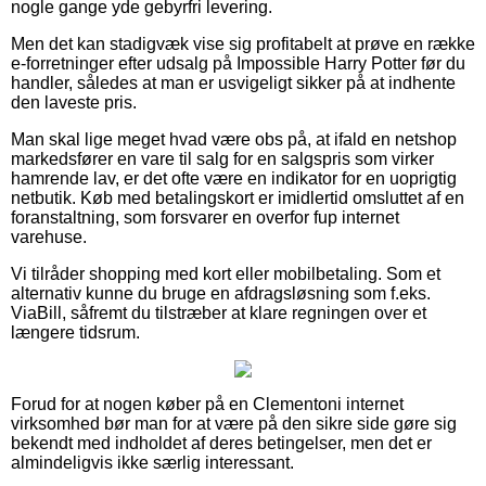
nogle gange yde gebyrfri levering.
Men det kan stadigvæk vise sig profitabelt at prøve en række
e-forretninger efter udsalg på Impossible Harry Potter før du
handler, således at man er usvigeligt sikker på at indhente
den laveste pris.
Man skal lige meget hvad være obs på, at ifald en netshop
markedsfører en vare til salg for en salgspris som virker
hamrende lav, er det ofte være en indikator for en uoprigtig
netbutik. Køb med betalingskort er imidlertid omsluttet af en
foranstaltning, som forsvarer en overfor fup internet
varehuse.
Vi tilråder shopping med kort eller mobilbetaling. Som et
alternativ kunne du bruge en afdragsløsning som f.eks.
ViaBill, såfremt du tilstræber at klare regningen over et
længere tidsrum.
Forud for at nogen køber på en Clementoni internet
virksomhed bør man for at være på den sikre side gøre sig
bekendt med indholdet af deres betingelser, men det er
almindeligvis ikke særlig interessant.