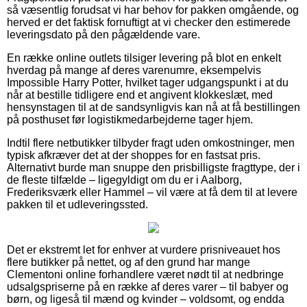
så væsentlig forudsat vi har behov for pakken omgående, og
herved er det faktisk fornuftigt at vi checker den estimerede
leveringsdato på den pågældende vare.
En række online outlets tilsiger levering på blot en enkelt
hverdag på mange af deres varenumre, eksempelvis
Impossible Harry Potter, hvilket tager udgangspunkt i at du
når at bestille tidligere end et angivent klokkeslæt, med
hensynstagen til at de sandsynligvis kan nå at få bestillingen
på posthuset før logistikmedarbejderne tager hjem.
Indtil flere netbutikker tilbyder fragt uden omkostninger, men
typisk afkræver det at der shoppes for en fastsat pris.
Alternativt burde man snuppe den prisbilligste fragttype, der i
de fleste tilfælde – ligegyldigt om du er i Aalborg,
Frederiksværk eller Hammel – vil være at få dem til at levere
pakken til et udleveringssted.
Det er ekstremt let for enhver at vurdere prisniveauet hos
flere butikker på nettet, og af den grund har mange
Clementoni online forhandlere været nødt til at nedbringe
udsalgspriserne på en række af deres varer – til babyer og
børn, og ligeså til mænd og kvinder – voldsomt, og endda