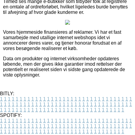
Tilmed ses mange e-butikker som tilbyder folk at registrere
en omtale af ordreforløbet, hvilket ligeledes burde benyttes
til afvejning af hvor glade kunderne er.
Vores hjemmeside finansieres af reklamer. Vi har et fast
samarbejde med utallige internet webshops idet vi
annoncerer deres varer, og tjener honorar forudsat en af
vores besøgende realiserer et køb.
Data om produkter og internet virksomheder opdateres
løbende, men der gives ikke garantier imod rettelser der
potentielt er realiseret siden vi sidste gang opdaterede de
viste oplysninger.
BITLY:
1
1
1
1
1
1
1
1
1
1
1
1
1
1
1
1
1
1
1
1
1
1
1
1
1
1
1
1
1
1
1
1
1
1
1
1
1
1
1
1
1
1
1
1
1
1
1
1
1
1
1
1
1
1
1
1
1
1
1
1
1
1
1
1
1
1
1
1
1
1
1
1
1
1
1
1
1
1
1
1
1
1
1
1
1
1
1
1
1
1
1
1
1
1
1
1
1
1
1
1
SPOTIFY:
1
1
1
1
1
1
1
1
1
1
1
1
1
1
1
1
1
1
1
1
1
1
1
1
1
1
1
1
1
1
1
1
1
1
1
1
1
1
1
1
1
1
1
1
1
1
1
1
1
1
1
1
1
1
1
1
1
1
1
1
1
1
1
1
1
1
1
1
1
1
1
1
1
1
1
1
1
1
1
1
1
1
1
1
1
1
1
1
1
1
1
1
1
1
1
1
1
1
1
1