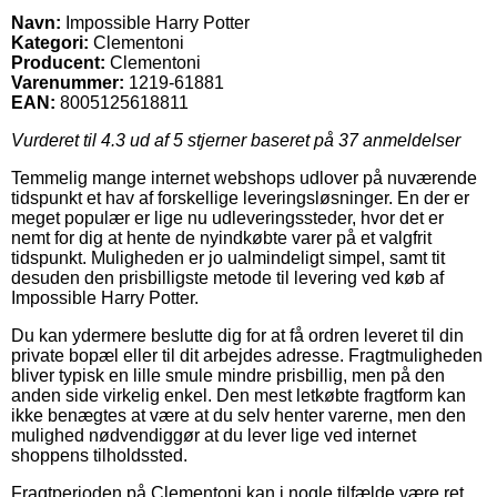
Navn:
Impossible Harry Potter
Kategori:
Clementoni
Producent:
Clementoni
Varenummer:
1219-61881
EAN:
8005125618811
Vurderet til
4.3
ud af 5 stjerner baseret på
37
anmeldelser
Temmelig mange internet webshops udlover på nuværende
tidspunkt et hav af forskellige leveringsløsninger. En der er
meget populær er lige nu udleveringssteder, hvor det er
nemt for dig at hente de nyindkøbte varer på et valgfrit
tidspunkt. Muligheden er jo ualmindeligt simpel, samt tit
desuden den prisbilligste metode til levering ved køb af
Impossible Harry Potter.
Du kan ydermere beslutte dig for at få ordren leveret til din
private bopæl eller til dit arbejdes adresse. Fragtmuligheden
bliver typisk en lille smule mindre prisbillig, men på den
anden side virkelig enkel. Den mest letkøbte fragtform kan
ikke benægtes at være at du selv henter varerne, men den
mulighed nødvendiggør at du lever lige ved internet
shoppens tilholdssted.
Fragtperioden på Clementoni kan i nogle tilfælde være ret