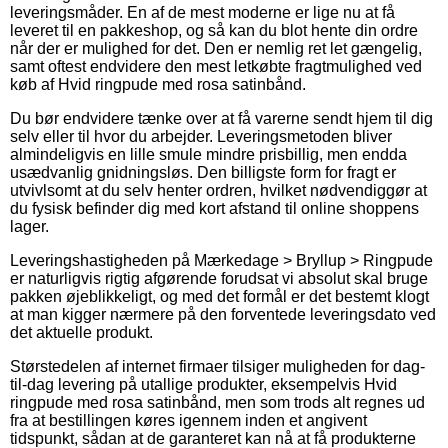
leveringsmåder. En af de mest moderne er lige nu at få
leveret til en pakkeshop, og så kan du blot hente din ordre
når der er mulighed for det. Den er nemlig ret let gængelig,
samt oftest endvidere den mest letkøbte fragtmulighed ved
køb af Hvid ringpude med rosa satinbånd.
Du bør endvidere tænke over at få varerne sendt hjem til dig
selv eller til hvor du arbejder. Leveringsmetoden bliver
almindeligvis en lille smule mindre prisbillig, men endda
usædvanlig gnidningsløs. Den billigste form for fragt er
utvivlsomt at du selv henter ordren, hvilket nødvendiggør at
du fysisk befinder dig med kort afstand til online shoppens
lager.
Leveringshastigheden på Mærkedage > Bryllup > Ringpude
er naturligvis rigtig afgørende forudsat vi absolut skal bruge
pakken øjeblikkeligt, og med det formål er det bestemt klogt
at man kigger nærmere på den forventede leveringsdato ved
det aktuelle produkt.
Størstedelen af internet firmaer tilsiger muligheden for dag-
til-dag levering på utallige produkter, eksempelvis Hvid
ringpude med rosa satinbånd, men som trods alt regnes ud
fra at bestillingen køres igennem inden et angivent
tidspunkt, sådan at de garanteret kan nå at få produkterne