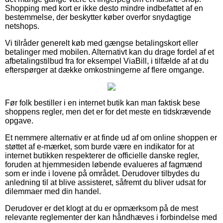
Shopping med kort er ikke desto mindre indbefattet af en
bestemmelse, der beskytter køber overfor snydagtige
netshops.
Vi tilråder generelt køb med gængse betalingskort eller
betalinger med mobilen. Alternativt kan du drage fordel af et
afbetalingstilbud fra for eksempel ViaBill, i tilfælde af at du
efterspørger at dække omkostningerne af flere omgange.
Før folk bestiller i en internet butik kan man faktisk bese
shoppens regler, men det er for det meste en tidskrævende
opgave.
Et nemmere alternativ er at finde ud af om online shoppen er
støttet af e-mærket, som burde være en indikator for at
internet butikken respekterer de officielle danske regler,
foruden at hjemmesiden løbende evalueres af fagmænd
som er inde i lovene på området. Derudover tilbydes du
anledning til at blive assisteret, såfremt du bliver udsat for
dilemmaer med din handel.
Derudover er det klogt at du er opmærksom på de mest
relevante reglementer der kan håndhæves i forbindelse med