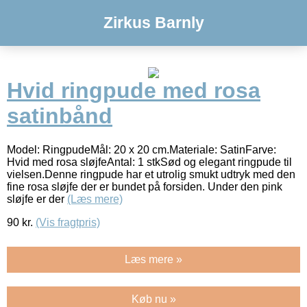
Zirkus Barnly
Hvid ringpude med rosa
satinbånd
Model: RingpudeMål: 20 x 20 cm.Materiale: SatinFarve:
Hvid med rosa sløjfeAntal: 1 stkSød og elegant ringpude til
vielsen.Denne ringpude har et utrolig smukt udtryk med den
fine rosa sløjfe der er bundet på forsiden. Under den pink
sløjfe er der
(Læs mere)
90
kr.
(Vis fragtpris)
Læs mere »
Køb nu »