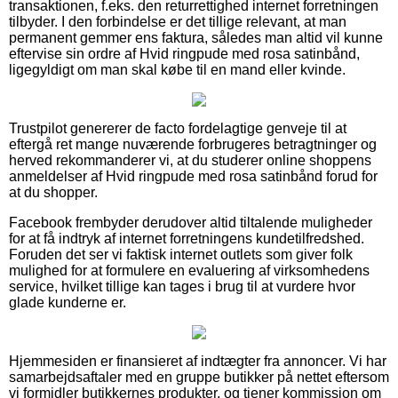
transaktionen, f.eks. den returrettighed internet forretningen
tilbyder. I den forbindelse er det tillige relevant, at man
permanent gemmer ens faktura, således man altid vil kunne
eftervise sin ordre af Hvid ringpude med rosa satinbånd,
ligegyldigt om man skal købe til en mand eller kvinde.
Trustpilot genererer de facto fordelagtige genveje til at
eftergå ret mange nuværende forbrugeres betragtninger og
herved rekommanderer vi, at du studerer online shoppens
anmeldelser af Hvid ringpude med rosa satinbånd forud for
at du shopper.
Facebook frembyder derudover altid tiltalende muligheder
for at få indtryk af internet forretningens kundetilfredshed.
Foruden det ser vi faktisk internet outlets som giver folk
mulighed for at formulere en evaluering af virksomhedens
service, hvilket tillige kan tages i brug til at vurdere hvor
glade kunderne er.
Hjemmesiden er finansieret af indtægter fra annoncer. Vi har
samarbejdsaftaler med en gruppe butikker på nettet eftersom
vi formidler butikkernes produkter, og tjener kommission om