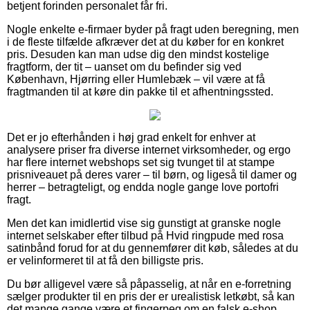
betjent forinden personalet får fri.
Nogle enkelte e-firmaer byder på fragt uden beregning, men
i de fleste tilfælde afkræver det at du køber for en konkret
pris. Desuden kan man udse dig den mindst kostelige
fragtform, der tit – uanset om du befinder sig ved
København, Hjørring eller Humlebæk – vil være at få
fragtmanden til at køre din pakke til et afhentningssted.
Det er jo efterhånden i høj grad enkelt for enhver at
analysere priser fra diverse internet virksomheder, og ergo
har flere internet webshops set sig tvunget til at stampe
prisniveauet på deres varer – til børn, og ligeså til damer og
herrer – betragteligt, og endda nogle gange love portofri
fragt.
Men det kan imidlertid vise sig gunstigt at granske nogle
internet selskaber efter tilbud på Hvid ringpude med rosa
satinbånd forud for at du gennemfører dit køb, således at du
er velinformeret til at få den billigste pris.
Du bør alligevel være så påpasselig, at når en e-forretning
sælger produkter til en pris der er urealistisk letkøbt, så kan
det mange gange være et fingerpeg om en falsk e-shop.