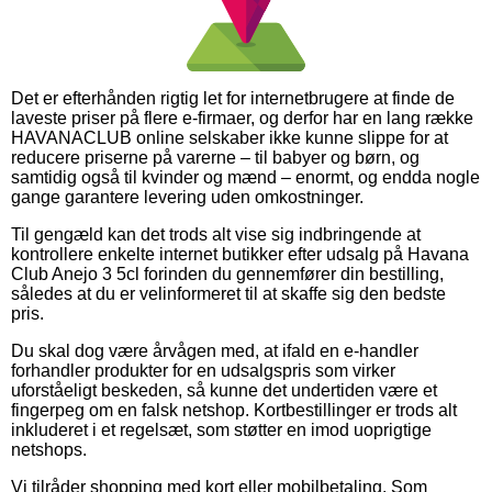
Det er efterhånden rigtig let for internetbrugere at finde de
laveste priser på flere e-firmaer, og derfor har en lang række
HAVANACLUB online selskaber ikke kunne slippe for at
reducere priserne på varerne – til babyer og børn, og
samtidig også til kvinder og mænd – enormt, og endda nogle
gange garantere levering uden omkostninger.
Til gengæld kan det trods alt vise sig indbringende at
kontrollere enkelte internet butikker efter udsalg på Havana
Club Anejo 3 5cl forinden du gennemfører din bestilling,
således at du er velinformeret til at skaffe sig den bedste
pris.
Du skal dog være årvågen med, at ifald en e-handler
forhandler produkter for en udsalgspris som virker
uforståeligt beskeden, så kunne det undertiden være et
fingerpeg om en falsk netshop. Kortbestillinger er trods alt
inkluderet i et regelsæt, som støtter en imod uoprigtige
netshops.
Vi tilråder shopping med kort eller mobilbetaling. Som