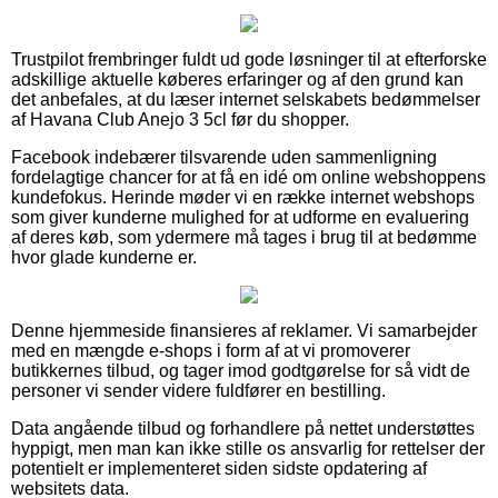
Trustpilot frembringer fuldt ud gode løsninger til at efterforske
adskillige aktuelle køberes erfaringer og af den grund kan
det anbefales, at du læser internet selskabets bedømmelser
af Havana Club Anejo 3 5cl før du shopper.
Facebook indebærer tilsvarende uden sammenligning
fordelagtige chancer for at få en idé om online webshoppens
kundefokus. Herinde møder vi en række internet webshops
som giver kunderne mulighed for at udforme en evaluering
af deres køb, som ydermere må tages i brug til at bedømme
hvor glade kunderne er.
Denne hjemmeside finansieres af reklamer. Vi samarbejder
med en mængde e-shops i form af at vi promoverer
butikkernes tilbud, og tager imod godtgørelse for så vidt de
personer vi sender videre fuldfører en bestilling.
Data angående tilbud og forhandlere på nettet understøttes
hyppigt, men man kan ikke stille os ansvarlig for rettelser der
potentielt er implementeret siden sidste opdatering af
websitets data.