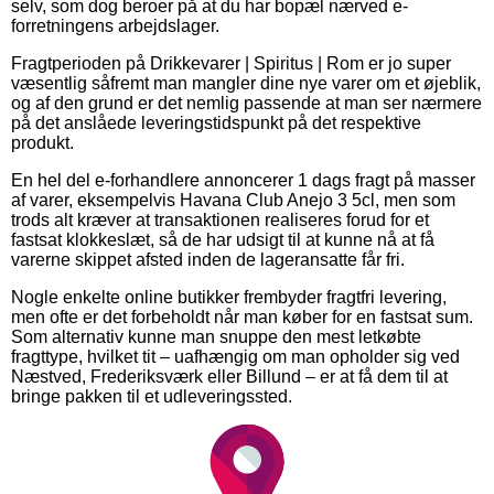
selv, som dog beroer på at du har bopæl nærved e-
forretningens arbejdslager.
Fragtperioden på Drikkevarer | Spiritus | Rom er jo super
væsentlig såfremt man mangler dine nye varer om et øjeblik,
og af den grund er det nemlig passende at man ser nærmere
på det anslåede leveringstidspunkt på det respektive
produkt.
En hel del e-forhandlere annoncerer 1 dags fragt på masser
af varer, eksempelvis Havana Club Anejo 3 5cl, men som
trods alt kræver at transaktionen realiseres forud for et
fastsat klokkeslæt, så de har udsigt til at kunne nå at få
varerne skippet afsted inden de lageransatte får fri.
Nogle enkelte online butikker frembyder fragtfri levering,
men ofte er det forbeholdt når man køber for en fastsat sum.
Som alternativ kunne man snuppe den mest letkøbte
fragttype, hvilket tit – uafhængig om man opholder sig ved
Næstved, Frederiksværk eller Billund – er at få dem til at
bringe pakken til et udleveringssted.