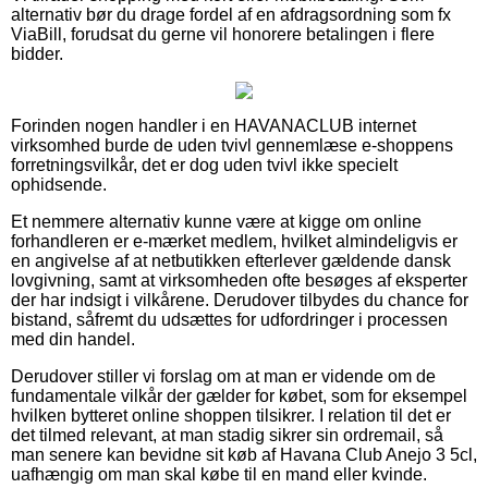
alternativ bør du drage fordel af en afdragsordning som fx
ViaBill, forudsat du gerne vil honorere betalingen i flere
bidder.
Forinden nogen handler i en HAVANACLUB internet
virksomhed burde de uden tvivl gennemlæse e-shoppens
forretningsvilkår, det er dog uden tvivl ikke specielt
ophidsende.
Et nemmere alternativ kunne være at kigge om online
forhandleren er e-mærket medlem, hvilket almindeligvis er
en angivelse af at netbutikken efterlever gældende dansk
lovgivning, samt at virksomheden ofte besøges af eksperter
der har indsigt i vilkårene. Derudover tilbydes du chance for
bistand, såfremt du udsættes for udfordringer i processen
med din handel.
Derudover stiller vi forslag om at man er vidende om de
fundamentale vilkår der gælder for købet, som for eksempel
hvilken bytteret online shoppen tilsikrer. I relation til det er
det tilmed relevant, at man stadig sikrer sin ordremail, så
man senere kan bevidne sit køb af Havana Club Anejo 3 5cl,
uafhængig om man skal købe til en mand eller kvinde.