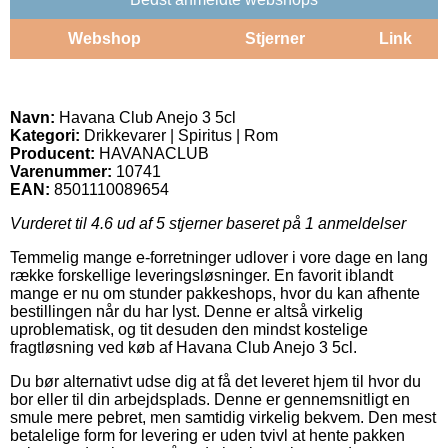
Webshop
Stjerner
Link
Navn:
Havana Club Anejo 3 5cl
Kategori:
Drikkevarer | Spiritus | Rom
Producent:
HAVANACLUB
Varenummer:
10741
EAN:
8501110089654
Vurderet til
4.6
ud af 5 stjerner baseret på
1
anmeldelser
Temmelig mange e-forretninger udlover i vore dage en lang
række forskellige leveringsløsninger. En favorit iblandt
mange er nu om stunder pakkeshops, hvor du kan afhente
bestillingen når du har lyst. Denne er altså virkelig
uproblematisk, og tit desuden den mindst kostelige
fragtløsning ved køb af Havana Club Anejo 3 5cl.
Du bør alternativt udse dig at få det leveret hjem til hvor du
bor eller til din arbejdsplads. Denne er gennemsnitligt en
smule mere pebret, men samtidig virkelig bekvem. Den mest
betalelige form for levering er uden tvivl at hente pakken