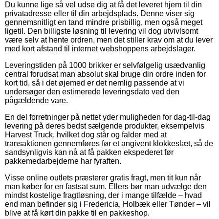
Du kunne lige så vel udse dig at få det leveret hjem til din
privatadresse eller til din arbejdsplads. Denne viser sig
gennemsnitligt en tand mindre prisbillig, men også meget
ligetil. Den billigste løsning til levering vil dog utvivlsomt
være selv at hente ordren, men det stiller krav om at du lever
med kort afstand til internet webshoppens arbejdslager.
Leveringstiden på 1000 brikker er selvfølgelig usædvanlig
central forudsat man absolut skal bruge din ordre inden for
kort tid, så i det øjemed er det nemlig passende at vi
undersøger den estimerede leveringsdato ved den
pågældende vare.
En del forretninger på nettet yder muligheden for dag-til-dag
levering på deres bedst sælgende produkter, eksempelvis
Harvest Truck, hvilket dog står og falder med at
transaktionen gennemføres før et angivent klokkeslæt, så de
sandsynligvis kan nå at få pakken ekspederet før
pakkemedarbejderne har fyraften.
Visse online outlets præsterer gratis fragt, men tit kun når
man køber for en fastsat sum. Ellers bør man udvælge den
mindst kostelige fragtløsning, der i mange tilfælde – hvad
end man befinder sig i Fredericia, Holbæk eller Tønder – vil
blive at få kørt din pakke til en pakkeshop.