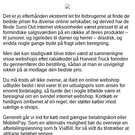
Det er jo efterhånden ekstremt let for forbrugerne at finde de
bedste priser fra diverse online selskaber, og derved har de
fleste Suns Out internet virksomheder været presset til at at
formindske salgsværdien på en række af deres produkter –
til juniorer, og ligeledes til damer og herrer – drastisk, og
endda nogle gange byde på fragt uden beregning.
Men det kan stadigvæk blive tiden værd at sammenligne
visse webshops efter rabatkoder på Harvest Truck forinden
du gennemfører din bestilling, sådan at man er usvigeligt
sikker på at modtage den bedste pris.
Du må trods alt ikke overse, at ifald en online webshop
udbyder bedst i test varer til en udsalgspris som anses for
enormt fordelagtig, så burde det i nogle tilfælde være et
faresignal om en svindel internet webshop. Kortkøb er
heldigvis omfavnet af en regel, der støtter køber imod
uærlige e-shops.
Generelt går vi ind for køb med gængse betalingskort eller
MobilePay. Som en alternativ mulighed bør du overveje en
afbetalingsløsning som fx ViaBill, for så vidt du tilstræber at
afdrage beløbet senere.