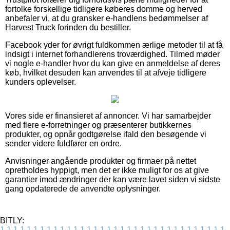
fortolke forskellige tidligere køberes domme og herved
anbefaler vi, at du gransker e-handlens bedømmelser af
Harvest Truck forinden du bestiller.
Facebook yder for øvrigt fuldkommen ærlige metoder til at få
indsigt i internet forhandlerens troværdighed. Tilmed møder
vi nogle e-handler hvor du kan give en anmeldelse af deres
køb, hvilket desuden kan anvendes til at afveje tidligere
kunders oplevelser.
Vores side er finansieret af annoncer. Vi har samarbejder
med flere e-forretninger og præsenterer butikkernes
produkter, og opnår godtgørelse ifald den besøgende vi
sender videre fuldfører en ordre.
Anvisninger angående produkter og firmaer på nettet
opretholdes hyppigt, men det er ikke muligt for os at give
garantier imod ændringer der kan være lavet siden vi sidste
gang opdaterede de anvendte oplysninger.
BITLY:
1
1
1
1
1
1
1
1
1
1
1
1
1
1
1
1
1
1
1
1
1
1
1
1
1
1
1
1
1
1
1
1
1
1