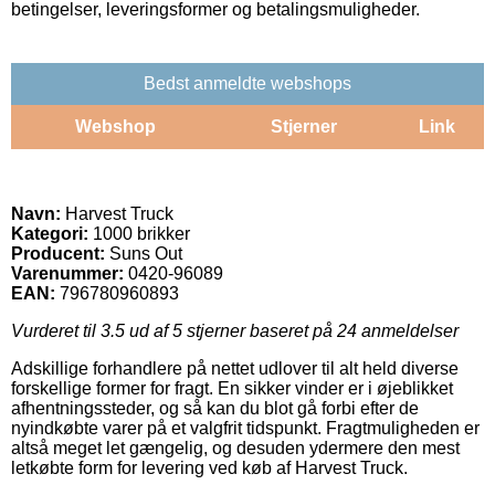
betingelser, leveringsformer og betalingsmuligheder.
Bedst anmeldte webshops
Webshop
Stjerner
Link
Navn:
Harvest Truck
Kategori:
1000 brikker
Producent:
Suns Out
Varenummer:
0420-96089
EAN:
796780960893
Vurderet til
3.5
ud af 5 stjerner baseret på
24
anmeldelser
Adskillige forhandlere på nettet udlover til alt held diverse
forskellige former for fragt. En sikker vinder er i øjeblikket
afhentningssteder, og så kan du blot gå forbi efter de
nyindkøbte varer på et valgfrit tidspunkt. Fragtmuligheden er
altså meget let gængelig, og desuden ydermere den mest
letkøbte form for levering ved køb af Harvest Truck.