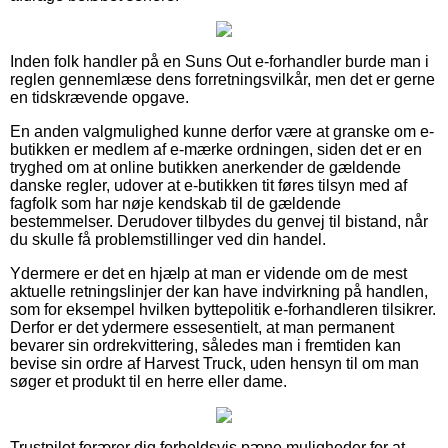
Inden folk handler på en Suns Out e-forhandler burde man i
reglen gennemlæse dens forretningsvilkår, men det er gerne
en tidskrævende opgave.
En anden valgmulighed kunne derfor være at granske om e-
butikken er medlem af e-mærke ordningen, siden det er en
tryghed om at online butikken anerkender de gældende
danske regler, udover at e-butikken tit føres tilsyn med af
fagfolk som har nøje kendskab til de gældende
bestemmelser. Derudover tilbydes du genvej til bistand, når
du skulle få problemstillinger ved din handel.
Ydermere er det en hjælp at man er vidende om de mest
aktuelle retningslinjer der kan have indvirkning på handlen,
som for eksempel hvilken byttepolitik e-forhandleren tilsikrer.
Derfor er det ydermere essesentielt, at man permanent
bevarer sin ordrekvittering, således man i fremtiden kan
bevise sin ordre af Harvest Truck, uden hensyn til om man
søger et produkt til en herre eller dame.
Trustpilot forærer dig forholdsvis pæne muligheder for at