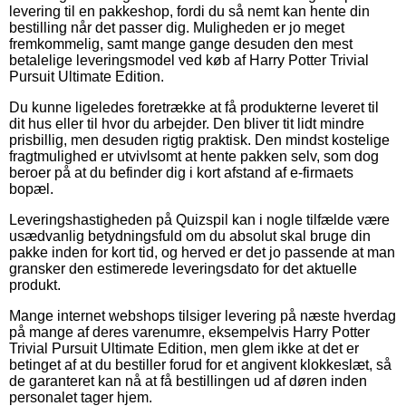
levering til en pakkeshop, fordi du så nemt kan hente din
bestilling når det passer dig. Muligheden er jo meget
fremkommelig, samt mange gange desuden den mest
betalelige leveringsmodel ved køb af Harry Potter Trivial
Pursuit Ultimate Edition.
Du kunne ligeledes foretrække at få produkterne leveret til
dit hus eller til hvor du arbejder. Den bliver tit lidt mindre
prisbillig, men desuden rigtig praktisk. Den mindst kostelige
fragtmulighed er utvivlsomt at hente pakken selv, som dog
beroer på at du befinder dig i kort afstand af e-firmaets
bopæl.
Leveringshastigheden på Quizspil kan i nogle tilfælde være
usædvanlig betydningsfuld om du absolut skal bruge din
pakke inden for kort tid, og herved er det jo passende at man
gransker den estimerede leveringsdato for det aktuelle
produkt.
Mange internet webshops tilsiger levering på næste hverdag
på mange af deres varenumre, eksempelvis Harry Potter
Trivial Pursuit Ultimate Edition, men glem ikke at det er
betinget af at du bestiller forud for et angivent klokkeslæt, så
de garanteret kan nå at få bestillingen ud af døren inden
personalet tager hjem.