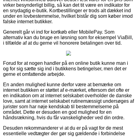
virker besynderligt billig, så kan det tit være en indikator for
en snydagtig e-butik. Kortbestillinger er trods alt dækket ind
under en lovbestemmelse, hvilket bistår dig som køber imod
falske internet butikker.
Generelt går vi ind for kortkøb eller MobilePay. Som
alternativ kan du bruge en løsning som for eksempel ViaBill,
i tilfælde af at du gerne vil honorere betalingen over tid.
Forud for at nogen handler på en online butik kunne man i
og for sig sætte sig ind i butikkens betingelser, men det er
gerne et omfattende arbejde.
En anden mulighed kunne derfor være at bemærke om
internet butikken er støttet af e-mærket, eftersom det ofte er
en indikation om at internet selskabet overholder de danske
love, samt at internet selskabet rutinemæssigt undersøges af
jurister som har nøje kendskab til bestemmelserne på
området. Dette er desuden en god mulighed for en
håndsrækning, hvis du får vanskeligheder ved din ordre.
Desuden rekommanderer vi at du er på vagt for de mest
essentielle vedtægter der gør sig gældende i forbindelse