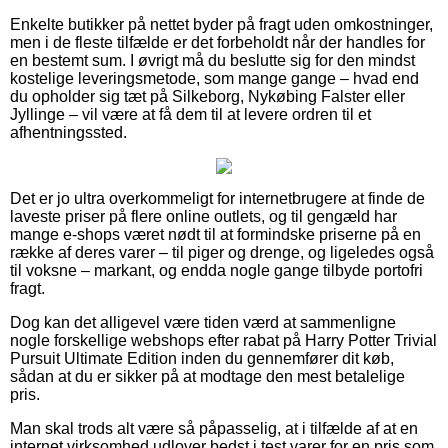
Enkelte butikker på nettet byder på fragt uden omkostninger,
men i de fleste tilfælde er det forbeholdt når der handles for
en bestemt sum. I øvrigt må du beslutte sig for den mindst
kostelige leveringsmetode, som mange gange – hvad end
du opholder sig tæt på Silkeborg, Nykøbing Falster eller
Jyllinge – vil være at få dem til at levere ordren til et
afhentningssted.
Det er jo ultra overkommeligt for internetbrugere at finde de
laveste priser på flere online outlets, og til gengæld har
mange e-shops været nødt til at formindske priserne på en
række af deres varer – til piger og drenge, og ligeledes også
til voksne – markant, og endda nogle gange tilbyde portofri
fragt.
Dog kan det alligevel være tiden værd at sammenligne
nogle forskellige webshops efter rabat på Harry Potter Trivial
Pursuit Ultimate Edition inden du gennemfører dit køb,
sådan at du er sikker på at modtage den mest betalelige
pris.
Man skal trods alt være så påpasselig, at i tilfælde af at en
internet virksomhed udlover bedst i test varer for en pris som