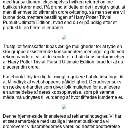
med transaktionen, eksempelvis hvilken returret online
butikken kører med. På grund af dette er det i øvrigt vigtigt, at
man til enhver tid sikrer sin ordrekvittering, så man senere vil
kunne dokumentere bestillingen af Harry Potter Trivial
Pursuit Ultimate Edition, hvad end du er på udkig efter et
produkt til en herre eller dame.
Trustpilot fremskaffer tilpas ærlige muligheder for at tyde en
stor gruppe eksisterende konsumenters meninger og derved
rekommanderer vi, at du sonderer e-butikkens bedømmelser
af Harry Potter Trivial Pursuit Ultimate Edition forud for at du
placerer din ordre.
Facebook tilbyder dig for øvrigt regulære habile løsninger til
at få indtryk af webshoppens pålidelighed. Derudover ser vi
en række e-handler som giver folk mulighed for at aflevere
en anmeldelse af deres købsoplevelse, som på samme
måde må udnyttes til vurdering af hvor tilfredse kunderne er.
Denne hjemmeside finansieres af reklameindtægter. Vi har
et tæt samarbejde med utallige internet butikker da vi
promoverer virksomhedernes varer, og høster godtgørelse