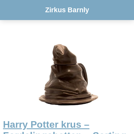
Zirkus Barnly
Harry Potter krus –