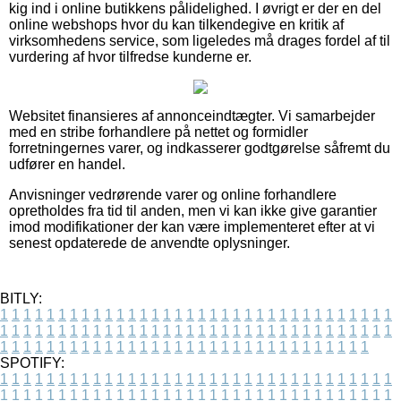
kig ind i online butikkens pålidelighed. I øvrigt er der en del
online webshops hvor du kan tilkendegive en kritik af
virksomhedens service, som ligeledes må drages fordel af til
vurdering af hvor tilfredse kunderne er.
Websitet finansieres af annonceindtægter. Vi samarbejder
med en stribe forhandlere på nettet og formidler
forretningernes varer, og indkasserer godtgørelse såfremt du
udfører en handel.
Anvisninger vedrørende varer og online forhandlere
opretholdes fra tid til anden, men vi kan ikke give garantier
imod modifikationer der kan være implementeret efter at vi
senest opdaterede de anvendte oplysninger.
BITLY:
1
1
1
1
1
1
1
1
1
1
1
1
1
1
1
1
1
1
1
1
1
1
1
1
1
1
1
1
1
1
1
1
1
1
1
1
1
1
1
1
1
1
1
1
1
1
1
1
1
1
1
1
1
1
1
1
1
1
1
1
1
1
1
1
1
1
1
1
1
1
1
1
1
1
1
1
1
1
1
1
1
1
1
1
1
1
1
1
1
1
1
1
1
1
1
1
1
1
1
1
SPOTIFY:
1
1
1
1
1
1
1
1
1
1
1
1
1
1
1
1
1
1
1
1
1
1
1
1
1
1
1
1
1
1
1
1
1
1
1
1
1
1
1
1
1
1
1
1
1
1
1
1
1
1
1
1
1
1
1
1
1
1
1
1
1
1
1
1
1
1
1
1