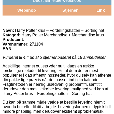
Bedst anmeldte webshops
Webshop
Stjerner
Link
Navn:
Harry Potter krus – Fordelingshatten – Sorting hat
Kategori:
Harry Potter Merchandise > Merchandise krus
Producent:
Varenummer:
271104
EAN:
Vurderet til
4.4
ud af 5 stjerner baseret på
18
anmeldelser
Adskillige internet outlets yder nu til dags en række
forskellige metoder til levering. En af dem der er mest
populær er i dag afhentningssteder, hvor du selv kan afhente
din pakke lige præcis når det passer ind i din kalender.
Fragtmetoden er nemlig usædvanlig problemfri, samt tit
derudover den mest letkøbte leveringsmulighed ved køb af
Harry Potter krus – Fordelingshatten – Sorting hat.
Du kan på samme måde vælge at bestille levering hjem til
hvor du bor eller til dit arbejde. Leveringsformen er typisk lidt
mindre prisbillig, men derudover ekstremt uproblematisk.