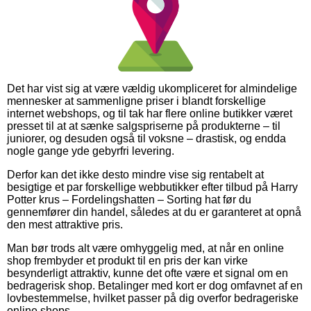
Det har vist sig at være vældig ukompliceret for almindelige
mennesker at sammenligne priser i blandt forskellige
internet webshops, og til tak har flere online butikker været
presset til at at sænke salgspriserne på produkterne – til
juniorer, og desuden også til voksne – drastisk, og endda
nogle gange yde gebyrfri levering.
Derfor kan det ikke desto mindre vise sig rentabelt at
besigtige et par forskellige webbutikker efter tilbud på Harry
Potter krus – Fordelingshatten – Sorting hat før du
gennemfører din handel, således at du er garanteret at opnå
den mest attraktive pris.
Man bør trods alt være omhyggelig med, at når en online
shop frembyder et produkt til en pris der kan virke
besynderligt attraktiv, kunne det ofte være et signal om en
bedragerisk shop. Betalinger med kort er dog omfavnet af en
lovbestemmelse, hvilket passer på dig overfor bedrageriske
online shops.