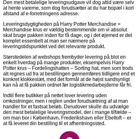
Den mest betalelige leveringsudgave vil dog altid være selv
at hente varerne, som dog forudsætter at du har bopæl i kort
afstand af e-forretningens adresse.
Leveringsdygtigheden på Harry Potter Merchandise >
Merchandise krus er vældig bestemmende om vi absolut
skal bruge pakken inden for få dage, og i det øjemed er det
komplet essentielt at man ser nærmere på
leveringstidspunktet ved det relevante produkt.
Størstedelen af webshops frembyder levering på blot en
enkelt hverdag på mange produkter, eksempelvis Harry
Potter krus – Fordelingshatten – Sorting hat, men som trods
alt regnes ud fra at bestillingen gennemføres tidligere end et
konkret klokkeslæt, med det formål at de højst sandsynligt
kan nå at få pakken ordnet før logistikmedarbejderne får fri.
Indtil flere butikker på nettet lover levering uden
omkostninger, men i reglen under forudsætning af at man
handler for et fastsat beløb. Derudover skulle du udvælge
den mest betalelige leveringsmodel, der i mange tilfælde –
om man bor i København, Frederikshavn eller Ebeltoft – er
at få leveret din bestilling til et afhentningssted.