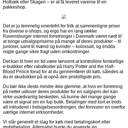
Holbæk eller Skagen – er at få leveret varerne til en
pakkeshop.
Det er jo temmelig smertefrit for folk at sammenligne priser
fra diverse e-shops, og ergo har en lang række
Ravensburger internet forretninger i Danmark været nødt til
at tvinge udsalgspriserne på mange af deres produkter – til
juniorer, samt til mænd og kvinder – kolossalt, og endda
nogle gange sikre fragt uden omkostninger.
Det kan til hver en tid være lønsomt at kontrollere forskellige
e-butikker efter rabatkoder på Harry Potter and the Half-
Blood Prince forud for at du gennemfører dit køb, således at
du er skudsikker på at opnå den prisbilligste pris.
Du bør ikke desto mindre ikke glemme, at hvis en forretning
på nettet udlover deres produkter for en salgspris der kan
virke usædvanlig beskeden, så kunne det mange gange
være et signal om en fup butik. Betalinger med kort er trods
alt inkluderet i Indsigelsesordningen, der forsvarer en overfor
uærlige internet virksomheder.
Vi slår generelt et slag for køb med betalingskort eller
mobilbetaling. Alternativt burde du anvende en