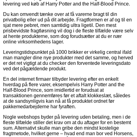
levering ved køb af Harry Potter and the Half-Blood Prince.
Du kan omvendt tænke over at få varerne bragt til din
privatbolig eller ud på dit arbejde. Fragtformen er af og til en
sjat mere pebret, men samtidig ultra ligetil. Den mest
prisbevidste fragtløsning vil dog i de fleste tilfælde være selv
at hente produkterne, som dog forudsætter at du er nær
online virksomhedens lager.
Leveringstidspunktet på 1000 brikker er virkelig central ifald
man mangler dine nye produkter med det samme, og herved
er det ret vigtigt at du checker den forventede leveringsdato
ved det pågældende produkt.
En del internet firmaer tilbyder levering efter en enkelt
hverdag på flere varer, eksempelvis Harry Potter and the
Half-Blood Prince, som imidlertid er forudsat at
transaktionen gennemføres før et aftalt klokkeslæt, således
at de sandsynligvis kan nå at få produktet ordnet før
pakkemedarbejderne har fyraften.
Nogle webshops byder på levering uden betaling, men i de
fleste tilfælde stiller det krav om at du aftager for en bestemt
sum. Alternativt skulle man gribe den mindst kostelige
fragtmetode, hvilket gerne – hvad end man bor ved Horsens,