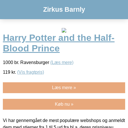
Zirkus Barnly
Harry Potter and the Half-
Blood Prince
1000 br. Ravensburger
(Læs mere)
119
kr.
(Vis fragtpris)
Læs mere »
Køb nu »
Vi har gennemgået de mest populære webshops og anmeldt
dem med stjerner fra 1 til 5 ud fra bl.a. deres prisniveau,