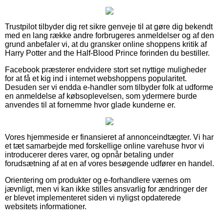
Trustpilot tilbyder dig ret sikre genveje til at gøre dig bekendt
med en lang række andre forbrugeres anmeldelser og af den
grund anbefaler vi, at du gransker online shoppens kritik af
Harry Potter and the Half-Blood Prince forinden du bestiller.
Facebook præsterer endvidere stort set nyttige muligheder
for at få et kig ind i internet webshoppens popularitet.
Desuden ser vi endda e-handler som tilbyder folk at udforme
en anmeldelse af købsoplevelsen, som ydermere burde
anvendes til at fornemme hvor glade kunderne er.
Vores hjemmeside er finansieret af annonceindtægter. Vi har
et tæt samarbejde med forskellige online varehuse hvor vi
introducerer deres varer, og opnår betaling under
forudsætning af at en af vores besøgende udfører en handel.
Orientering om produkter og e-forhandlere værnes om
jævnligt, men vi kan ikke stilles ansvarlig for ændringer der
er blevet implementeret siden vi nyligst opdaterede
websitets informationer.