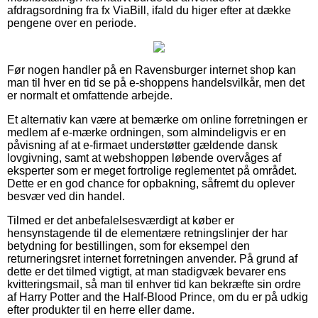
afdragsordning fra fx ViaBill, ifald du higer efter at dække
pengene over en periode.
Før nogen handler på en Ravensburger internet shop kan
man til hver en tid se på e-shoppens handelsvilkår, men det
er normalt et omfattende arbejde.
Et alternativ kan være at bemærke om online forretningen er
medlem af e-mærke ordningen, som almindeligvis er en
påvisning af at e-firmaet understøtter gældende dansk
lovgivning, samt at webshoppen løbende overvåges af
eksperter som er meget fortrolige reglementet på området.
Dette er en god chance for opbakning, såfremt du oplever
besvær ved din handel.
Tilmed er det anbefalelsesværdigt at køber er
hensynstagende til de elementære retningslinjer der har
betydning for bestillingen, som for eksempel den
returneringsret internet forretningen anvender. På grund af
dette er det tilmed vigtigt, at man stadigvæk bevarer ens
kvitteringsmail, så man til enhver tid kan bekræfte sin ordre
af Harry Potter and the Half-Blood Prince, om du er på udkig
efter produkter til en herre eller dame.