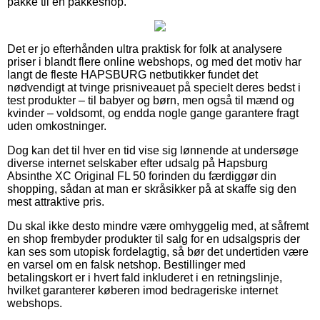
pakke til en pakkeshop.
Det er jo efterhånden ultra praktisk for folk at analysere
priser i blandt flere online webshops, og med det motiv har
langt de fleste HAPSBURG netbutikker fundet det
nødvendigt at tvinge prisniveauet på specielt deres bedst i
test produkter – til babyer og børn, men også til mænd og
kvinder – voldsomt, og endda nogle gange garantere fragt
uden omkostninger.
Dog kan det til hver en tid vise sig lønnende at undersøge
diverse internet selskaber efter udsalg på Hapsburg
Absinthe XC Original FL 50 forinden du færdiggør din
shopping, sådan at man er skråsikker på at skaffe sig den
mest attraktive pris.
Du skal ikke desto mindre være omhyggelig med, at såfremt
en shop frembyder produkter til salg for en udsalgspris der
kan ses som utopisk fordelagtig, så bør det undertiden være
en varsel om en falsk netshop. Bestillinger med
betalingskort er i hvert fald inkluderet i en retningslinje,
hvilket garanterer køberen imod bedrageriske internet
webshops.