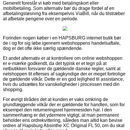
Generelt foreslår vi køb med betalingskort eller
mobilbetaling. Som alternativ bør du drage fordel af en
afbetalingsløsning fra eksempelvis ViaBill, når du tilstræber
at afbetale pengene over en periode.
Forinden nogen køber i en HAPSBURG internet butik bør
de i og for sig løbe igennem webshoppens handelsaftale,
dog er det ofte ikke særlig spændende.
Et andet alternativ er at kontrollere om online webshoppen
er e-mærke godkendt, da det typisk er et tegn på at
netbutikken forsvarer de gældende danske regler, samt at
netshoppen tit efterses af sagkyndige der er meget fortrolige
de gældende vilkår. Dette er en god lejlighed til assistance,
hvis du udsættes for vanskeligheder i processen med din
shopping.
For øvrigt tilrådes det at kunden er vaks omkring de
grundlæggende vilkår der er gældende for handlen, som for
eksempel den returneringsret hjemmesiden har. I den
sammenhæng er det ydermere vigtigt, at man permanent
beholder ens ordrekvittering, således man altid kan bevise
ordren af Hapsburg Absinthe XC Original FL 50, om du skal