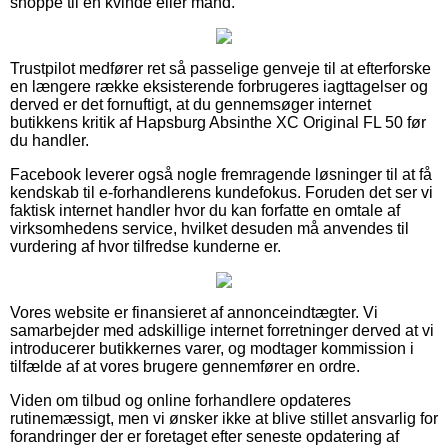
shoppe til en kvinde eller mand.
Trustpilot medfører ret så passelige genveje til at efterforske
en længere række eksisterende forbrugeres iagttagelser og
derved er det fornuftigt, at du gennemsøger internet
butikkens kritik af Hapsburg Absinthe XC Original FL 50 før
du handler.
Facebook leverer også nogle fremragende løsninger til at få
kendskab til e-forhandlerens kundefokus. Foruden det ser vi
faktisk internet handler hvor du kan forfatte en omtale af
virksomhedens service, hvilket desuden må anvendes til
vurdering af hvor tilfredse kunderne er.
Vores website er finansieret af annonceindtægter. Vi
samarbejder med adskillige internet forretninger derved at vi
introducerer butikkernes varer, og modtager kommission i
tilfælde af at vores brugere gennemfører en ordre.
Viden om tilbud og online forhandlere opdateres
rutinemæssigt, men vi ønsker ikke at blive stillet ansvarlig for
forandringer der er foretaget efter seneste opdatering af