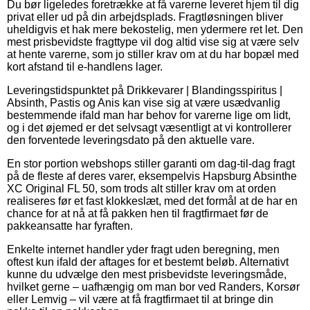
Du bør ligeledes foretrække at få varerne leveret hjem til dig
privat eller ud på din arbejdsplads. Fragtløsningen bliver
uheldigvis et hak mere bekostelig, men ydermere ret let. Den
mest prisbevidste fragttype vil dog altid vise sig at være selv
at hente varerne, som jo stiller krav om at du har bopæl med
kort afstand til e-handlens lager.
Leveringstidspunktet på Drikkevarer | Blandingsspiritus |
Absinth, Pastis og Anis kan vise sig at være usædvanlig
bestemmende ifald man har behov for varerne lige om lidt,
og i det øjemed er det selvsagt væsentligt at vi kontrollerer
den forventede leveringsdato på den aktuelle vare.
En stor portion webshops stiller garanti om dag-til-dag fragt
på de fleste af deres varer, eksempelvis Hapsburg Absinthe
XC Original FL 50, som trods alt stiller krav om at orden
realiseres før et fast klokkeslæt, med det formål at de har en
chance for at nå at få pakken hen til fragtfirmaet før de
pakkeansatte har fyraften.
Enkelte internet handler yder fragt uden beregning, men
oftest kun ifald der aftages for et bestemt beløb. Alternativt
kunne du udvælge den mest prisbevidste leveringsmåde,
hvilket gerne – uafhængig om man bor ved Randers, Korsør
eller Lemvig – vil være at få fragtfirmaet til at bringe din