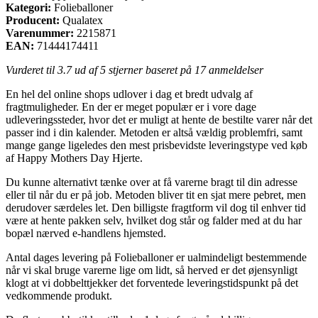
Kategori:
Folieballoner
Producent:
Qualatex
Varenummer:
2215871
EAN:
71444174411
Vurderet til
3.7
ud af 5 stjerner baseret på
17
anmeldelser
En hel del online shops udlover i dag et bredt udvalg af
fragtmuligheder. En der er meget populær er i vore dage
udleveringssteder, hvor det er muligt at hente de bestilte varer når det
passer ind i din kalender. Metoden er altså vældig problemfri, samt
mange gange ligeledes den mest prisbevidste leveringstype ved køb
af Happy Mothers Day Hjerte.
Du kunne alternativt tænke over at få varerne bragt til din adresse
eller til når du er på job. Metoden bliver tit en sjat mere pebret, men
derudover særdeles let. Den billigste fragtform vil dog til enhver tid
være at hente pakken selv, hvilket dog står og falder med at du har
bopæl nærved e-handlens hjemsted.
Antal dages levering på Folieballoner er ualmindeligt bestemmende
når vi skal bruge varerne lige om lidt, så herved er det øjensynligt
klogt at vi dobbelttjekker det forventede leveringstidspunkt på det
vedkommende produkt.