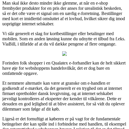
Man skal ikke desto mindre ikke glemme, at når en e-shop
frembyder produkter for en pris der anses for urealistisk beskeden,
så er det ofte være et signal om en uærlig e-forretning. Bestillinger
med kort er imidlertid omsluttet af et lovbud, hvilket sikrer dig imod
uoprigtige internet selskaber.
Vi slår generelt et slag for kortbestillinger eller betalinger med
mobilen. Som en anden løsning kunne du udnytte et tilbud fra f.eks.
ViaBill, i tilfælde af at du vil dække pengene af flere omgange.
Forinden folk shopper i en Qualatex e-forhandler kan de helt sikkert
have øje for webshoppens handelsvilkår, det er dog bare en
omfattende opgave.
Et nemmere alternativ kan være at granske om e-handlen er
godkendt af e-mærket, da det generelt er en tryghed om at internet
firmaet opretholder dansk lovgivning, og at internet selskabet
jævnligt kontrolleres af eksperter der kender til vilkårene. Dette er
desuden en god lejlighed til at blive assisteret, for så vidt du oplever
dilemmaer som følge af dit køb.
Ligeså er det fornuftigt at køberen er på vagt for de fundamentale
betingelser der kan spille ind i forbindelse med handlen, til eksempel