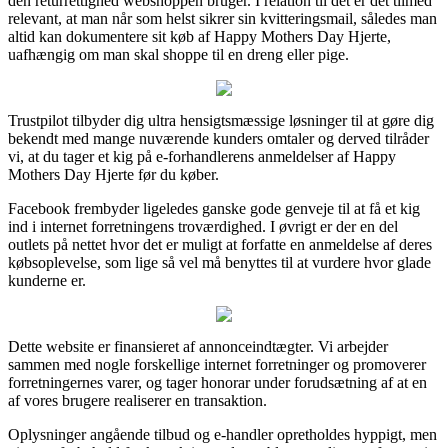
den returrettighed webshoppen bruger. I relation til det er det tilmed
relevant, at man når som helst sikrer sin kvitteringsmail, således man
altid kan dokumentere sit køb af Happy Mothers Day Hjerte,
uafhængig om man skal shoppe til en dreng eller pige.
Trustpilot tilbyder dig ultra hensigtsmæssige løsninger til at gøre dig
bekendt med mange nuværende kunders omtaler og derved tilråder
vi, at du tager et kig på e-forhandlerens anmeldelser af Happy
Mothers Day Hjerte før du køber.
Facebook frembyder ligeledes ganske gode genveje til at få et kig
ind i internet forretningens troværdighed. I øvrigt er der en del
outlets på nettet hvor det er muligt at forfatte en anmeldelse af deres
købsoplevelse, som lige så vel må benyttes til at vurdere hvor glade
kunderne er.
Dette website er finansieret af annonceindtægter. Vi arbejder
sammen med nogle forskellige internet forretninger og promoverer
forretningernes varer, og tager honorar under forudsætning af at en
af vores brugere realiserer en transaktion.
Oplysninger angående tilbud og e-handler opretholdes hyppigt, men