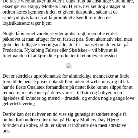
De fleste webbutikker tilbyder 1 dags fragt på adskillige varenumre,
eksempelvis Happy Mothers Day Hjerte, hvilket dog antager at
ordren køres igennem inden et givent tidspunkt, sådan at de
sandsynligvis kan nå at få produktet afsendt forinden de
logistikansatte tager hjem.
Nogle få internet varehuse yder gratis fragt, men ofte er det
påkrævet at man aftager for en fastsat pris. Som alternativ skal man
gribe den billigste leveringsmåde, der tit – uanset om du er tæt på
Fredericia, Nykøbing Falster eller Skælskør – vil blive at få
fragtmanden til at køre dine produkter til et udleveringssted.
Det er særdeles uproblematisk for almindelige mennesker at finde
frem til de bedste priser i blandt flere internet webshops, og til tak
har de fleste Qualatex forhandlere på nettet ikke kunne slippe for at
reducere prisniveauet på deres varer – til børn og babyer, men
ligeledes til kvinder og mænd – drastisk, og endda nogle gange love
gebyrfri levering.
Derfor kan det til hver en tid vise sig gunstigt at studere nogle få
online forhandlere efter rabat på Happy Mothers Day Hjerte
forinden du køber, så du er sikret at indhente den mest attraktive
pris.