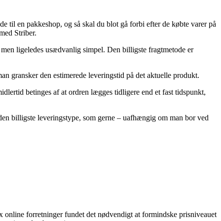
nde til en pakkeshop, og så skal du blot gå forbi efter de købte varer på
med Striber.
ig, men ligeledes usædvanlig simpel. Den billigste fragtmetode er
man gransker den estimerede leveringstid på det aktuelle produkt.
rtid betinges af at ordren lægges tidligere end et fast tidspunkt,
 den billigste leveringstype, som gerne – uafhængig om man bor ved
ex online forretninger fundet det nødvendigt at formindske prisniveauet