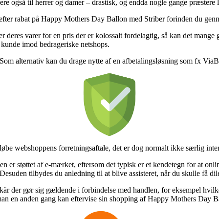
ligere også til herrer og damer – drastisk, og endda nogle gange præstere
ps efter rabat på Happy Mothers Day Ballon med Striber forinden du genne
deres varer for en pris der er kolossalt fordelagtig, så kan det mange 
om kunde imod bedrageriske netshops.
 Som alternativ kan du drage nytte af en afbetalingsløsning som fx ViaBil
be webshoppens forretningsaftale, det er dog normalt ikke særlig inter
er støttet af e-mærket, eftersom det typisk er et kendetegn for at online
esuden tilbydes du anledning til at blive assisteret, når du skulle få d
kår der gør sig gældende i forbindelse med handlen, for eksempel hvilk
 man en anden gang kan eftervise sin shopping af Happy Mothers Day Bal