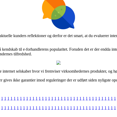
ge aktuelle kunders reflektioner og derfor er det smart, at du evaluerer
å kendskab til e-forhandlerens popularitet. Foruden det er der endda i
dernes tilfredshed.
internet selskaber hvor vi fremviser virksomhedernes produkter, og høst
er gives ikke garantier imod reguleringer der er udført siden nyligste op
1
1
1
1
1
1
1
1
1
1
1
1
1
1
1
1
1
1
1
1
1
1
1
1
1
1
1
1
1
1
1
1
1
1
1
1
1
1
1
1
1
1
1
1
1
1
1
1
1
1
1
1
1
1
1
1
1
1
1
1
1
1
1
1
1
1
1
1
1
1
1
1
1
1