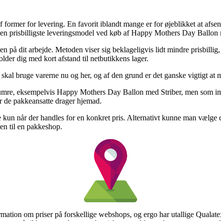
f former for levering. En favorit iblandt mange er for øjeblikket at afse
ver den prisbilligste leveringsmodel ved køb af Happy Mothers Day Ballon 
ssen på dit arbejde. Metoden viser sig beklageligvis lidt mindre prisbill
older dig med kort afstand til netbutikkens lager.
skal bruge varerne nu og her, og af den grund er det ganske vigtigt at 
umre, eksempelvis Happy Mothers Day Ballon med Striber, men som imidle
ør de pakkeansatte drager hjemad.
 kun når der handles for en konkret pris. Alternativt kunne man vælge
gen til en pakkeshop.
nformation om priser på forskellige webshops, og ergo har utallige Qualat