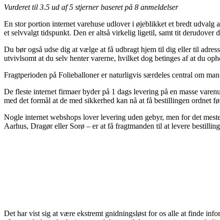
Vurderet til
3.5
ud af 5 stjerner baseret på
8
anmeldelser
En stor portion internet varehuse udlover i øjeblikket et bredt udvalg a
et selvvalgt tidspunkt. Den er altså virkelig ligetil, samt tit derudo
Du bør også udse dig at vælge at få udbragt hjem til dig eller til adre
utvivlsomt at du selv henter varerne, hvilket dog betinges af at du oph
Fragtperioden på Folieballoner er naturligvis særdeles central om man 
De fleste internet firmaer byder på 1 dags levering på en masse varen
med det formål at de med sikkerhed kan nå at få bestillingen ordnet f
Nogle internet webshops lover levering uden gebyr, men for det meste
Aarhus, Dragør eller Sorø – er at få fragtmanden til at levere bestillin
Det har vist sig at være ekstremt gnidningsløst for os alle at finde i