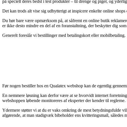
på specielt deres bedst i test produkter – til drenge og piger, og yder
Det kan trods alt vise sig udbytterigt at inspicere enkelte online sho
Du bør bare være opmærksom på, at såfremt en online butik reklamerer 
er ikke desto mindre en del af en foranstaltning, der beskytter dig s
Generelt foreslår vi bestillinger med betalingskort eller mobilbetaling.
Før nogen bestiller hos en Qualatex webshop kan de egentlig gennemlø
En nemmere løsning kan derfor være at se hvorvidt internet forretningen 
webshoppen løbende monitoreres af eksperter der kender til reglerne. D
Ydermere støtter vi at du er vaks omkring de mest betydningsfulde vil
afgørende, at man stadigvæk bibeholder ens kvitteringsmail, således