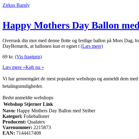
Zirkus Barnly
Happy Mothers Day Ballon med
Overrask din mor med denne flotte og festlige ballon på Mors Dag, hvo
DayBemærk, at ballonen kun er egnet t
(Læs mere)
69
kr.
(Vis fragtpris)
Læs mere »
Køb nu »
Vi har gennemgået de mest populære webshops og anmeldt dem med stjern
betalingsmuligheder.
Bedst anmeldte webshops
Webshop
Stjerner
Link
Navn:
Happy Mothers Day Ballon med Striber
Kategori:
Folieballoner
Producent:
Qualatex
Varenummer:
2215873
EAN:
7144417408