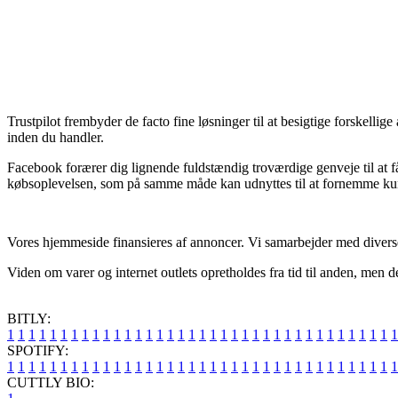
Trustpilot frembyder de facto fine løsninger til at besigtige forskelli
inden du handler.
Facebook forærer dig lignende fuldstændig troværdige genveje til at f
købsoplevelsen, som på samme måde kan udnyttes til at fornemme kun
Vores hjemmeside finansieres af annoncer. Vi samarbejder med diverse 
Viden om varer og internet outlets opretholdes fra tid til anden, men d
BITLY:
1
1
1
1
1
1
1
1
1
1
1
1
1
1
1
1
1
1
1
1
1
1
1
1
1
1
1
1
1
1
1
1
1
1
1
1
1
SPOTIFY:
1
1
1
1
1
1
1
1
1
1
1
1
1
1
1
1
1
1
1
1
1
1
1
1
1
1
1
1
1
1
1
1
1
1
1
1
1
CUTTLY BIO: