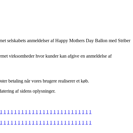
 internet selskabets anmeldelser af Happy Mothers Day Ballon med Striber
nternet virksomheder hvor kunder kan afgive en anmeldelse af
er betaling når vores brugere realiserer et køb.
datering af sidens oplysninger.
1
1
1
1
1
1
1
1
1
1
1
1
1
1
1
1
1
1
1
1
1
1
1
1
1
1
1
1
1
1
1
1
1
1
1
1
1
1
1
1
1
1
1
1
1
1
1
1
1
1
1
1