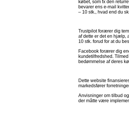
købet, som fx den returr
bevarer ens e-mail kvitt
– 10 stk., hvad end du sk
Trustpilot forærer dig t
af dette er det en hjælp,
10 stk. forud for at du best
Facebook forærer dig en
kundetilfredshed. Tilmed 
bedømmelse af deres køb,
Dette website finansier
markedsfører forretninge
Anvisninger om tilbud og 
der måtte være implement