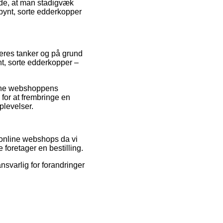
nde, at man stadigvæk
 pynt, sorte edderkopper
geres tanker og på grund
nt, sorte edderkopper –
line webshoppens
 for at frembringe en
plevelser.
 online webshops da vi
foretager en bestilling.
nsvarlig for forandringer