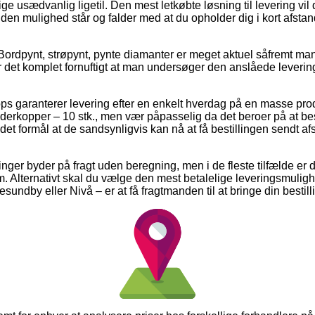
ige usædvanlig ligetil. Den mest letkøbte løsning til levering vil 
den mulighed står og falder med at du opholder dig i kort afstan
Bordpynt, strøpynt, pynte diamanter er meget aktuel såfremt ma
er det komplet fornuftigt at man undersøger den anslåede leverin
s garanterer levering efter en enkelt hverdag på en masse pro
derkopper – 10 stk., men vær påpasselig da det beroer på at b
 det formål at de sandsynligvis kan nå at få bestillingen sendt af
inger byder på fragt uden beregning, men i de fleste tilfælde er
m. Alternativt skal du vælge den mest betalelige leveringsmulig
undby eller Nivå – er at få fragtmanden til at bringe din bestilli