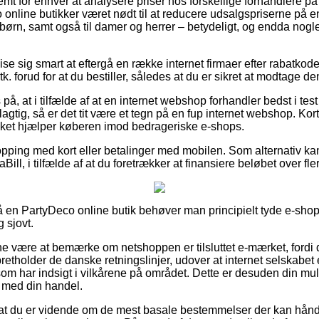
emt for enhver at analysere priser hos forskellige forhandlere på 
co online butikker været nødt til at reducere udsalgspriserne på 
 børn, samt også til damer og herrer – betydeligt, og endda nog
vise sig smart at eftergå en række internet firmaer efter rabatko
. forud for at du bestiller, således at du er sikret at modtage den 
å, at i tilfælde af at en internet webshop forhandler bedst i test
elagtig, så er det tit være et tegn på en fup internet webshop. Ko
vilket hjælper køberen imod bedrageriske e-shops.
opping med kort eller betalinger med mobilen. Som alternativ ka
ill, i tilfælde af at du foretrækker at finansiere beløbet over fle
en PartyDeco online butik behøver man principielt tyde e-shopp
g sjovt.
nne være at bemærke om netshoppen er tilsluttet e-mærket, fordi d
pretholder de danske retningslinjer, udover at internet selskabe
m har indsigt i vilkårene på området. Dette er desuden din muli
 med din handel.
t at du er vidende om de mest basale bestemmelser der kan hån