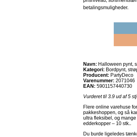
prisniveau, sortimentstø
betalingsmuligheder.
Navn:
Halloween pynt, s
Kategori:
Bordpynt, strø
Producent:
PartyDeco
Varenummer:
2071046
EAN:
5901157440730
Vurderet til
3.9
ud af 5 st
Flere online varehuse for
pakkeshoppen, og så kan 
ultra fleksibel, og mang
edderkopper – 10 stk..
Du burde ligeledes tænke 