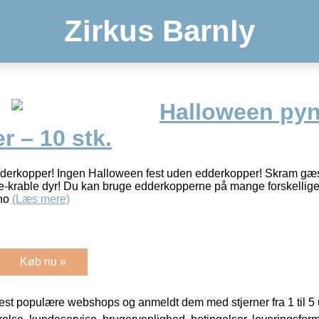
Zirkus Barnly
Halloween pynt
 – 10 stk.
derkopper! Ingen Halloween fest uden edderkopper! Skram gæste
e-krable dyr! Du kan bruge edderkopperne på mange forskellige m
eno
(Læs mere)
Køb nu »
t populære webshops og anmeldt dem med stjerner fra 1 til 5 ud