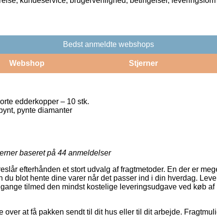
rrelse, kundeservice, brugervenlighed, betingelser, leveringsfor
Bedst anmeldte webshops
Webshop
Stjerner
orte edderkopper – 10 stk.
pynt, pynte diamanter
jerner baseret på
44
anmeldelser
eslår efterhånden et stort udvalg af fragtmetoder. En der er meg
du blot hente dine varer når det passer ind i din hverdag. Leve
e gange tilmed den mindst kostelige leveringsudgave ved køb af
over at få pakken sendt til dit hus eller til dit arbejde. Fragtmu