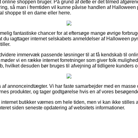
et online shoppen bruger. På grund af dette er det tilmed afgøre
ering, så man i fremtiden vil kunne påvise handlen af Halloween
al shoppe til en dame eller herre.
emmelig fantastiske chancer for at eftersøge mange øvrige forbru
 at du iagttager internet selskabets anmeldelser af Halloween py
iller.
dvidere immervæk passende løsninger til at få kendskab til on
møder vi en række internet forretninger som giver folk mulighed
 hvilket desuden bør bruges til afvejning af tidligere kunders o
es af annonceindtægter. Vi har faste samarbejder med en masse
rnes produkter, og tager godtgørelse hvis en af vores besøgende 
internet butikker værnes om hele tiden, men vi kan ikke stilles a
eret siden seneste opdatering af websitets informationer.