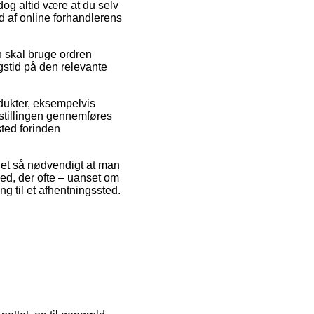
dog altid være at du selv
d af online forhandlerens
n skal bruge ordren
gstid på den relevante
dukter, eksempelvis
estillingen gennemføres
sted forinden
 det så nødvendigt at man
hed, der ofte – uanset om
ng til et afhentningssted.