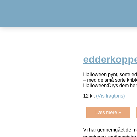
edderkopper
Halloween pynt, sorte ed
– med de små sorte kribl
Halloween:Drys dem h
12
kr.
(Vis fragtpris)
Læs mere »
Vi har gennemgået de mes