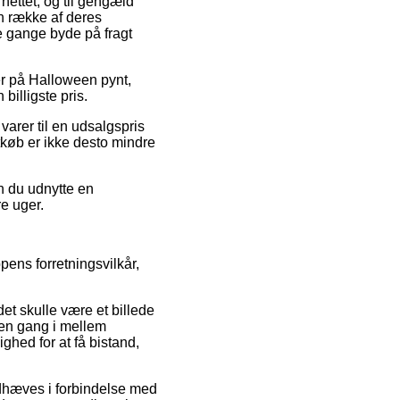
nettet, og til gengæld
en række af deres
le gange byde på fragt
der på Halloween pynt,
billigste pris.
 varer til en udsalgspris
rtkøb er ikke desto mindre
n du udnytte en
re uger.
ens forretningsvilkår,
et skulle være et billede
t en gang i mellem
ghed for at få bistand,
dhæves i forbindelse med