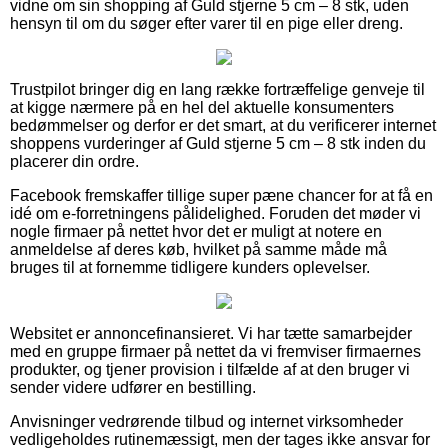
vidne om sin shopping af Guld stjerne 5 cm – 8 stk, uden
hensyn til om du søger efter varer til en pige eller dreng.
Trustpilot bringer dig en lang række fortræffelige genveje til
at kigge nærmere på en hel del aktuelle konsumenters
bedømmelser og derfor er det smart, at du verificerer internet
shoppens vurderinger af Guld stjerne 5 cm – 8 stk inden du
placerer din ordre.
Facebook fremskaffer tillige super pæne chancer for at få en
idé om e-forretningens pålidelighed. Foruden det møder vi
nogle firmaer på nettet hvor det er muligt at notere en
anmeldelse af deres køb, hvilket på samme måde må
bruges til at fornemme tidligere kunders oplevelser.
Websitet er annoncefinansieret. Vi har tætte samarbejder
med en gruppe firmaer på nettet da vi fremviser firmaernes
produkter, og tjener provision i tilfælde af at den bruger vi
sender videre udfører en bestilling.
Anvisninger vedrørende tilbud og internet virksomheder
vedligeholdes rutinemæssigt, men der tages ikke ansvar for