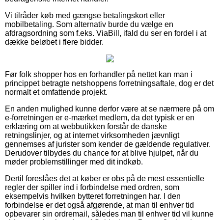
Vi tilråder køb med gængse betalingskort eller
mobilbetaling. Som alternativ burde du vælge en
afdragsordning som f.eks. ViaBill, ifald du ser en fordel i at
dække beløbet i flere bidder.
Før folk shopper hos en forhandler på nettet kan man i
princippet betragte netshoppens forretningsaftale, dog er det
normalt et omfattende projekt.
En anden mulighed kunne derfor være at se nærmere på om
e-forretningen er e-mærket medlem, da det typisk er en
erklæring om at webbutikken forstår de danske
retningslinjer, og at internet virksomheden jævnligt
gennemses af jurister som kender de gældende regulativer.
Derudover tilbydes du chance for at blive hjulpet, når du
møder problemstillinger med dit indkøb.
Dertil foreslåes det at køber er obs på de mest essentielle
regler der spiller ind i forbindelse med ordren, som
eksempelvis hvilken bytteret forretningen har. I den
forbindelse er det også afgørende, at man til enhver tid
opbevarer sin ordremail, således man til enhver tid vil kunne