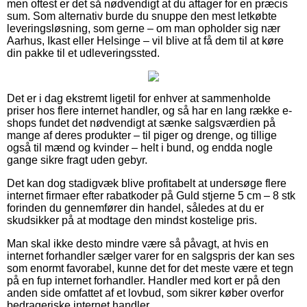
men oftest er det så nødvendigt at du aftager for en præcis
sum. Som alternativ burde du snuppe den mest letkøbte
leveringsløsning, som gerne – om man opholder sig nær
Aarhus, Ikast eller Helsinge – vil blive at få dem til at køre
din pakke til et udleveringssted.
Det er i dag ekstremt ligetil for enhver at sammenholde
priser hos flere internet handler, og så har en lang række e-
shops fundet det nødvendigt at sænke salgsværdien på
mange af deres produkter – til piger og drenge, og tillige
også til mænd og kvinder – helt i bund, og endda nogle
gange sikre fragt uden gebyr.
Det kan dog stadigvæk blive profitabelt at undersøge flere
internet firmaer efter rabatkoder på Guld stjerne 5 cm – 8 stk
forinden du gennemfører din handel, således at du er
skudsikker på at modtage den mindst kostelige pris.
Man skal ikke desto mindre være så påvagt, at hvis en
internet forhandler sælger varer for en salgspris der kan ses
som enormt favorabel, kunne det for det meste være et tegn
på en fup internet forhandler. Handler med kort er på den
anden side omfattet af et lovbud, som sikrer køber overfor
bedrageriske internet handler.