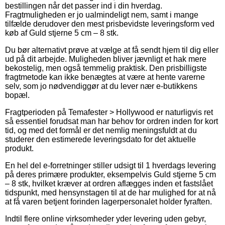
bestillingen når det passer ind i din hverdag.
Fragtmuligheden er jo ualmindeligt nem, samt i mange
tilfælde derudover den mest prisbevidste leveringsform ved
køb af Guld stjerne 5 cm – 8 stk.
Du bør alternativt prøve at vælge at få sendt hjem til dig eller
ud på dit arbejde. Muligheden bliver jævnligt et hak mere
bekostelig, men også temmelig praktisk. Den prisbilligste
fragtmetode kan ikke benægtes at være at hente varerne
selv, som jo nødvendiggør at du lever nær e-butikkens
bopæl.
Fragtperioden på Temafester > Hollywood er naturligvis ret
så essentiel forudsat man har behov for ordren inden for kort
tid, og med det formål er det nemlig meningsfuldt at du
studerer den estimerede leveringsdato for det aktuelle
produkt.
En hel del e-forretninger stiller udsigt til 1 hverdags levering
på deres primære produkter, eksempelvis Guld stjerne 5 cm
– 8 stk, hvilket kræver at ordren aflægges inden et fastslået
tidspunkt, med hensynstagen til at de har mulighed for at nå
at få varen betjent forinden lagerpersonalet holder fyraften.
Indtil flere online virksomheder yder levering uden gebyr,