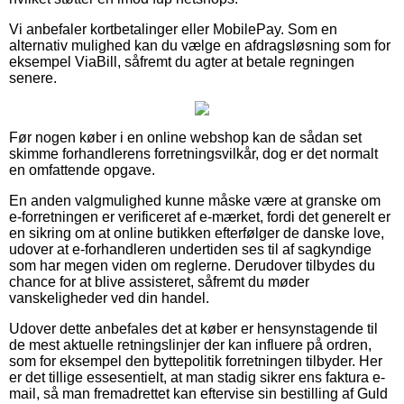
Vi anbefaler kortbetalinger eller MobilePay. Som en
alternativ mulighed kan du vælge en afdragsløsning som for
eksempel ViaBill, såfremt du agter at betale regningen
senere.
Før nogen køber i en online webshop kan de sådan set
skimme forhandlerens forretningsvilkår, dog er det normalt
en omfattende opgave.
En anden valgmulighed kunne måske være at granske om
e-forretningen er verificeret af e-mærket, fordi det generelt er
en sikring om at online butikken efterfølger de danske love,
udover at e-forhandleren undertiden ses til af sagkyndige
som har megen viden om reglerne. Derudover tilbydes du
chance for at blive assisteret, såfremt du møder
vanskeligheder ved din handel.
Udover dette anbefales det at køber er hensynstagende til
de mest aktuelle retningslinjer der kan influere på ordren,
som for eksempel den byttepolitik forretningen tilbyder. Her
er det tillige essesentielt, at man stadig sikrer ens faktura e-
mail, så man fremadrettet kan eftervise sin bestilling af Guld