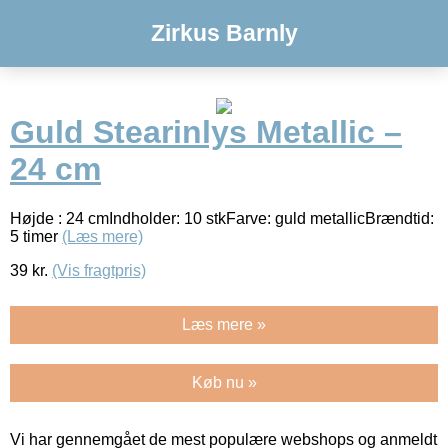
Zirkus Barnly
Guld Stearinlys Metallic –
24 cm
Højde : 24 cmIndholder: 10 stkFarve: guld metallicBrændtid:
5 timer
(Læs mere)
39
kr.
(Vis fragtpris)
Læs mere »
Køb nu »
Vi har gennemgået de mest populære webshops og anmeldt