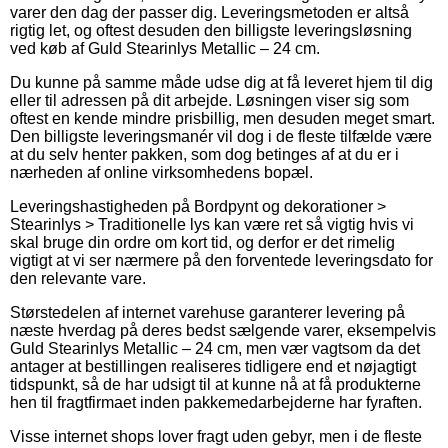
varer den dag der passer dig. Leveringsmetoden er altså
rigtig let, og oftest desuden den billigste leveringsløsning
ved køb af Guld Stearinlys Metallic – 24 cm.
Du kunne på samme måde udse dig at få leveret hjem til dig
eller til adressen på dit arbejde. Løsningen viser sig som
oftest en kende mindre prisbillig, men desuden meget smart.
Den billigste leveringsmanér vil dog i de fleste tilfælde være
at du selv henter pakken, som dog betinges af at du er i
nærheden af online virksomhedens bopæl.
Leveringshastigheden på Bordpynt og dekorationer >
Stearinlys > Traditionelle lys kan være ret så vigtig hvis vi
skal bruge din ordre om kort tid, og derfor er det rimelig
vigtigt at vi ser nærmere på den forventede leveringsdato for
den relevante vare.
Størstedelen af internet varehuse garanterer levering på
næste hverdag på deres bedst sælgende varer, eksempelvis
Guld Stearinlys Metallic – 24 cm, men vær vagtsom da det
antager at bestillingen realiseres tidligere end et nøjagtigt
tidspunkt, så de har udsigt til at kunne nå at få produkterne
hen til fragtfirmaet inden pakkemedarbejderne har fyraften.
Visse internet shops lover fragt uden gebyr, men i de fleste