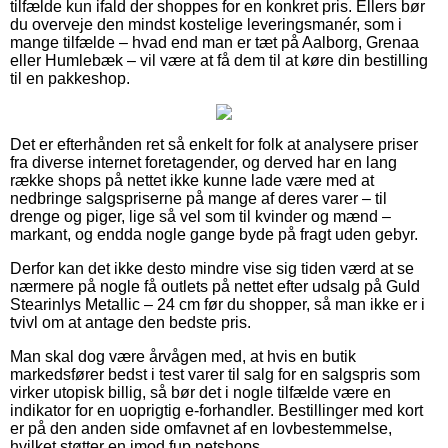
tilfælde kun ifald der shoppes for en konkret pris. Ellers bør
du overveje den mindst kostelige leveringsmanér, som i
mange tilfælde – hvad end man er tæt på Aalborg, Grenaa
eller Humlebæk – vil være at få dem til at køre din bestilling
til en pakkeshop.
Det er efterhånden ret så enkelt for folk at analysere priser
fra diverse internet foretagender, og derved har en lang
række shops på nettet ikke kunne lade være med at
nedbringe salgspriserne på mange af deres varer – til
drenge og piger, lige så vel som til kvinder og mænd –
markant, og endda nogle gange byde på fragt uden gebyr.
Derfor kan det ikke desto mindre vise sig tiden værd at se
nærmere på nogle få outlets på nettet efter udsalg på Guld
Stearinlys Metallic – 24 cm før du shopper, så man ikke er i
tvivl om at antage den bedste pris.
Man skal dog være årvågen med, at hvis en butik
markedsfører bedst i test varer til salg for en salgspris som
virker utopisk billig, så bør det i nogle tilfælde være en
indikator for en uoprigtig e-forhandler. Bestillinger med kort
er på den anden side omfavnet af en lovbestemmelse,
hvilket støtter en imod fup netshops.