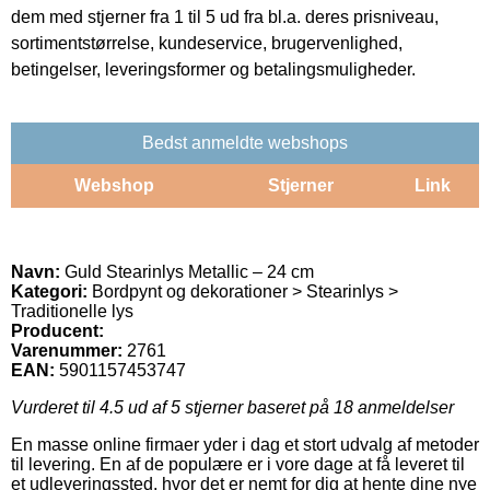
dem med stjerner fra 1 til 5 ud fra bl.a. deres prisniveau,
sortimentstørrelse, kundeservice, brugervenlighed,
betingelser, leveringsformer og betalingsmuligheder.
Bedst anmeldte webshops
Webshop
Stjerner
Link
Navn:
Guld Stearinlys Metallic – 24 cm
Kategori:
Bordpynt og dekorationer > Stearinlys >
Traditionelle lys
Producent:
Varenummer:
2761
EAN:
5901157453747
Vurderet til
4.5
ud af 5 stjerner baseret på
18
anmeldelser
En masse online firmaer yder i dag et stort udvalg af metoder
til levering. En af de populære er i vore dage at få leveret til
et udleveringssted, hvor det er nemt for dig at hente dine nye