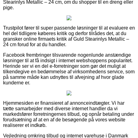
Stearinlys Metallic – 24 cm, om du shopper til en dreng eller
pige.
Trustpilot fører til super passende løsninger til at evaluere en
hel del tidligere køberes kritik og derfor tilrådes det, at du
gransker online firmaets kritik af Guld Stearinlys Metallic –
24 cm forud for at du handler.
Facebook frembringer tilsvarende nogenlunde anstændige
løsninger til at få indsigt i internet webshoppens popularitet.
Herinde ser vi en del e-forretninger som gør det muligt at
tilkendegive en bedømmelse af virksomhedens service, som
på samme måde kan udnyttes til afvejning af hvor glade
kunderne er.
Hjemmesiden er finansieret af annonceindtægter. Vi har
tætte samarbejder med diverse internet handler da vi
markedsfører forretningernes tilbud, og opnår betaling under
forudsætning af at en af de besøgende på vores website
realiserer et indkøb.
Vejledning omkring tilbud og internet varehuse i Danmark