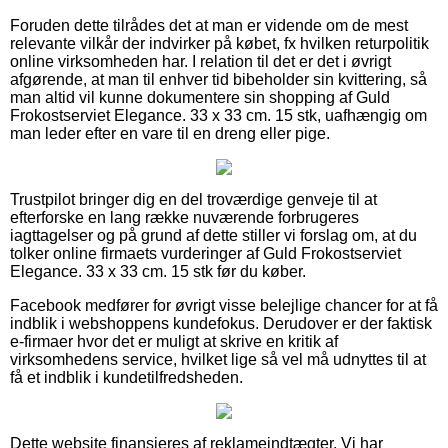
Foruden dette tilrådes det at man er vidende om de mest
relevante vilkår der indvirker på købet, fx hvilken returpolitik
online virksomheden har. I relation til det er det i øvrigt
afgørende, at man til enhver tid bibeholder sin kvittering, så
man altid vil kunne dokumentere sin shopping af Guld
Frokostserviet Elegance. 33 x 33 cm. 15 stk, uafhængig om
man leder efter en vare til en dreng eller pige.
Trustpilot bringer dig en del troværdige genveje til at
efterforske en lang række nuværende forbrugeres
iagttagelser og på grund af dette stiller vi forslag om, at du
tolker online firmaets vurderinger af Guld Frokostserviet
Elegance. 33 x 33 cm. 15 stk før du køber.
Facebook medfører for øvrigt visse belejlige chancer for at få
indblik i webshoppens kundefokus. Derudover er der faktisk
e-firmaer hvor det er muligt at skrive en kritik af
virksomhedens service, hvilket lige så vel må udnyttes til at
få et indblik i kundetilfredsheden.
Dette website finansieres af reklameindtægter. Vi har