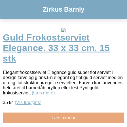
Zirkus Barnly
Guld Frokostserviet
Elegance. 33 x 33 cm. 15
stk
Elegant frokostserviet Elegance guld super flot serviet i
design farve og glans.En elegant og flot guld serviet med en
utrolig flot struktur præget i servietten. Farven kan anvendes
hele året til barnedåb bryllup eller fest.Pynt guld
frokostserviett
(Læs mere)
35
kr.
(Vis fragtpris)
Læs mere »