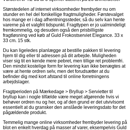
Størstedelen af internet virksomheder frembyder nu om
stunder en hel del forskellige fragtmuligheder. Førstevalget
hos mange er i dag afhentningssteder, så du selv kan hente
varerne på et valgfrit tidspunkt. Fragttypen er jo ualmindeligt
fremkommelig, og desuden også den prisbilligste
fragtløsning ved køb af Guld Frokostserviet Elegance. 33 x
33 cm. 15 stk.
Du kan ligeledes planlægge at bestille pakken til levering
hjem til dig eller til adressen på dit arbejde. Muligheden
viser sig tit en kende mere pebret, men tillige ret problemfri.
Den mindst kostelige form for levering kan ikke benægtes at
være at hente ordren selv, men det forudsætter at du
befinder dig med kort afstand til online forretningens
arbejdslager.
Fragtperioden på Mærkedage > Bryllup > Servietter til
bryllup kan i nogle tilfælde være meget afgørende hvis vi
behøver ordren nu og her, og af den grund er det utvivlsomt
essentielt at du gransker den anslåede leveringsdato for det
pågældende produkt.
Temmelig mange online virksomheder frembyder levering på
blot en enkelt hverdag på masser af varer, eksempelvis Guld