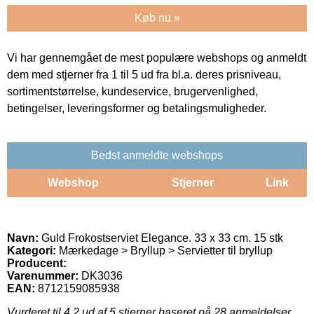
Køb nu »
Vi har gennemgået de mest populære webshops og anmeldt
dem med stjerner fra 1 til 5 ud fra bl.a. deres prisniveau,
sortimentstørrelse, kundeservice, brugervenlighed,
betingelser, leveringsformer og betalingsmuligheder.
Bedst anmeldte webshops
Webshop
Stjerner
Link
Navn:
Guld Frokostserviet Elegance. 33 x 33 cm. 15 stk
Kategori:
Mærkedage > Bryllup > Servietter til bryllup
Producent:
Varenummer:
DK3036
EAN:
8712159085938
Vurderet til
4.2
ud af 5 stjerner baseret på
28
anmeldelser