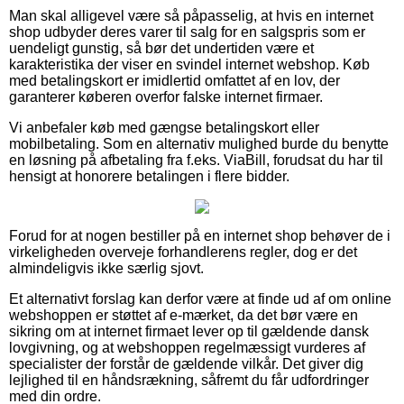
Man skal alligevel være så påpasselig, at hvis en internet
shop udbyder deres varer til salg for en salgspris som er
uendeligt gunstig, så bør det undertiden være et
karakteristika der viser en svindel internet webshop. Køb
med betalingskort er imidlertid omfattet af en lov, der
garanterer køberen overfor falske internet firmaer.
Vi anbefaler køb med gængse betalingskort eller
mobilbetaling. Som en alternativ mulighed burde du benytte
en løsning på afbetaling fra f.eks. ViaBill, forudsat du har til
hensigt at honorere betalingen i flere bidder.
Forud for at nogen bestiller på en internet shop behøver de i
virkeligheden overveje forhandlerens regler, dog er det
almindeligvis ikke særlig sjovt.
Et alternativt forslag kan derfor være at finde ud af om online
webshoppen er støttet af e-mærket, da det bør være en
sikring om at internet firmaet lever op til gældende dansk
lovgivning, og at webshoppen regelmæssigt vurderes af
specialister der forstår de gældende vilkår. Det giver dig
lejlighed til en håndsrækning, såfremt du får udfordringer
med din ordre.