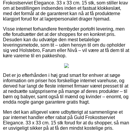
Frokostserviet Elegance. 33 x 33 cm. 15 stk, som stiller krav
om at bestillingen indsendes inden et fastsat klokkeslæt,
med det formål at de garanteret kan nå at få produkterne
klargjort forud for at lagerpersonalet drager hjemad.
Visse internet forhandlere frembyder portofri levering, men
ofte forudsætter det at der shoppes for en konkret pris.
Desuden kan du udvælge den mest betalelige
leveringsmetode, som tit – uden hensyn til om du opholder
sig ved Holstebro, Farum eller Nivå – vil være at få dem til at
køre varerne til en pakkeshop.
Det er jo efterhånden i høj grad smart for enhver at søge
information om priser hos forskellige internet varehuse, og
derved har langt de fleste internet firmaer været presset til at
at nedsætte salgspriserne på mange af deres produkter – til
børn og babyer, samt også til mænd og kvinder – enormt, og
endda nogle gange garantere gratis fragt.
Men det kan alligevel være udbytterigt at sammenligne et
par internet handler efter rabat på Guld Frokostserviet
Elegance. 33 x 33 cm. 15 stk forud for at du shopper, så man
er usvigeligt sikker på at få den mindst kostelige pris.